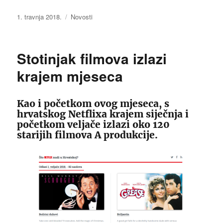
Objavljeno
Kategorije
1. travnja 2018.
Novosti
dana
Stotinjak filmova izlazi
krajem mjeseca
Kao i početkom ovog mjeseca, s
hrvatskog Netflixa krajem siječnja i
početkom veljače izlazi oko 120
starijih filmova A produkcije.