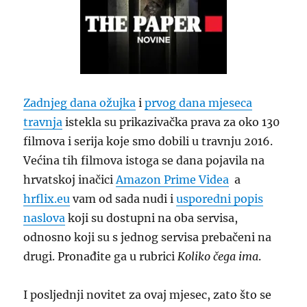
Zadnjeg dana ožujka
i
prvog dana mjeseca
travnja
istekla su prikazivačka prava za oko 130
filmova i serija koje smo dobili u travnju 2016.
Većina tih filmova istoga se dana pojavila na
hrvatskoj inačici
Amazon Prime Videa
a
hrflix.eu
vam od sada nudi i
usporedni popis
naslova
koji su dostupni na oba servisa,
odnosno koji su s jednog servisa prebačeni na
drugi. Pronađite ga u rubrici
Koliko čega ima
.
I posljednji novitet za ovaj mjesec, zato što se