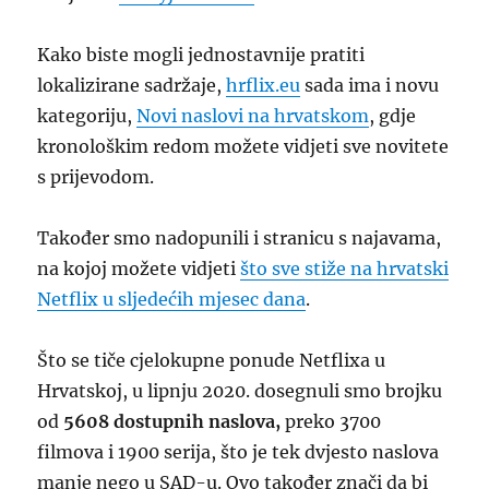
Kako biste mogli jednostavnije pratiti
lokalizirane sadržaje,
hrflix.eu
sada ima i novu
kategoriju,
Novi naslovi na hrvatskom
, gdje
kronološkim redom možete vidjeti sve novitete
s prijevodom.
Također smo nadopunili i stranicu s najavama,
na kojoj možete vidjeti
što sve stiže na hrvatski
Netflix u sljedećih mjesec dana
.
Što se tiče cjelokupne ponude Netflixa u
Hrvatskoj, u lipnju 2020. dosegnuli smo brojku
od
5608
dostupnih naslova,
preko 3700
filmova i 1900 serija, što je tek dvjesto naslova
manje nego u SAD-u. Ovo također znači da bi