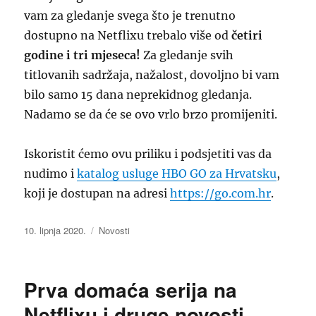
vam za gledanje svega što je trenutno
dostupno na Netflixu trebalo više od
četiri
godine i tri mjeseca!
Za gledanje svih
titlovanih sadržaja, nažalost, dovoljno bi vam
bilo samo 15 dana neprekidnog gledanja.
Nadamo se da će se ovo vrlo brzo promijeniti.
Iskoristit ćemo ovu priliku i podsjetiti vas da
nudimo i
katalog usluge HBO GO za Hrvatsku
,
koji je dostupan na adresi
https://go.com.hr
.
Objavljeno
Kategorije
10. lipnja 2020.
Novosti
dana
Prva domaća serija na
Netflixu i druge novosti