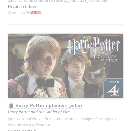
Mladi čarobnjaci morat će raditi zajedno da riješe problem!
Hrvatski titlovi
Gledaj na
NETFLIXU
theaters
Harry Potter i plameni pehar
Harry Potter and the Goblet of Fire
Igre su započele, ali zlo nikada ne staje. U svijetu čarobnjaka
konkurencija je žestoka.
Hrvatski titlovi