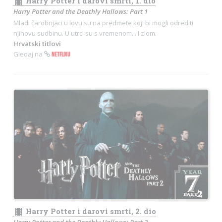
theaters
Harry Potter i darovi smrti, 1. dio
Harry Potter and the Deathly Hallows: Part 1
Mladi čarobnjaci u lovu su na predmete koji bi mogli odrediti
njihovu sudbinu. U utrci su s vremenom... I zlom.
Hrvatski titlovi
Gledaj na
NETFLIXU
theaters
Harry Potter i darovi smrti, 2. dio