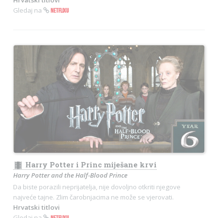
Gledaj na
NETFLIXU
theaters
Harry Potter i Princ miješane krvi
Harry Potter and the Half-Blood Prince
Da biste porazili neprijatelja, nije dovoljno otkriti njegove
najveće tajne. Zlim čarobnjacima ne može se vjerovati.
Hrvatski titlovi
Gledaj na
NETFLIXU