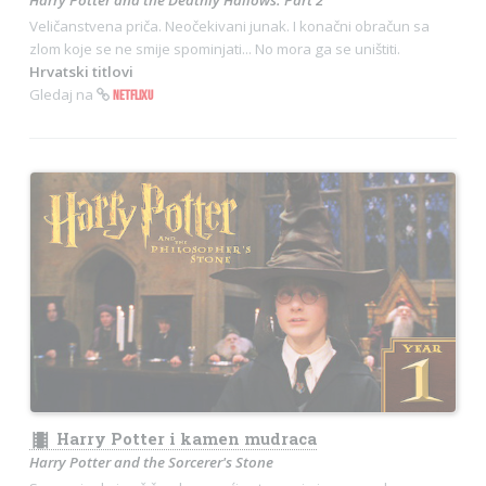
Harry Potter and the Deathly Hallows: Part 2
Veličanstvena priča. Neočekivani junak. I konačni obračun sa
zlom koje se ne smije spominjati... No mora ga se uništiti.
Hrvatski titlovi
Gledaj na
NETFLIXU
theaters
Harry Potter i kamen mudraca
Harry Potter and the Sorcerer's Stone