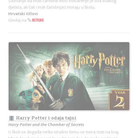
Saznanje da imaš čarobne moći ostvarenje je sna svakog
djeteta, ali čak i mali čarobnjaci moraju u školu.
Hrvatski titlovi
Gledaj na
NETFLIXU
theaters
Harry Potter i odaja tajni
Harry Potter and the Chamber of Secrets
U školi se događa nešto strašno čemu se mora stati na kraj.