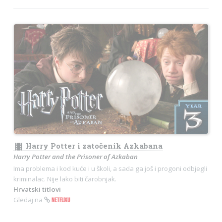
theaters
Harry Potter i zatočenik Azkabana
Harry Potter and the Prisoner of Azkaban
Ima problema i kod kuće i u školi, a sada ga još i progoni odbjegli
kriminalac. Nije lako biti čarobnjak.
Hrvatski titlovi
Gledaj na
NETFLIXU