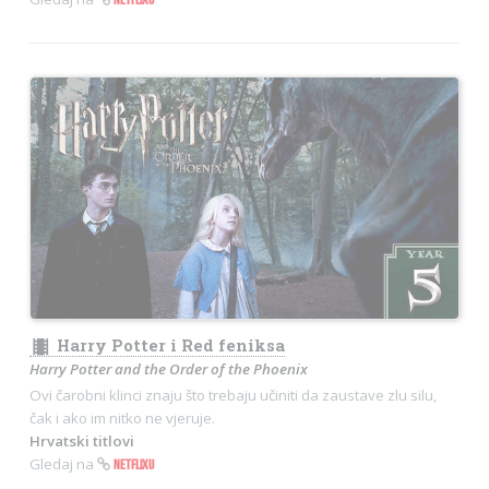
theaters
Harry Potter i Red feniksa
Harry Potter and the Order of the Phoenix
Ovi čarobni klinci znaju što trebaju učiniti da zaustave zlu silu,
čak i ako im nitko ne vjeruje.
Hrvatski titlovi
Gledaj na
NETFLIXU