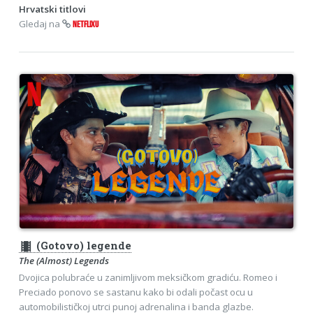
Hrvatski titlovi
Gledaj na
NETFLIXU
theaters
(Gotovo) legende
The (Almost) Legends
Dvojica polubraće u zanimljivom meksičkom gradiću. Romeo i
Preciado ponovo se sastanu kako bi odali počast ocu u
automobilističkoj utrci punoj adrenalina i banda glazbe.