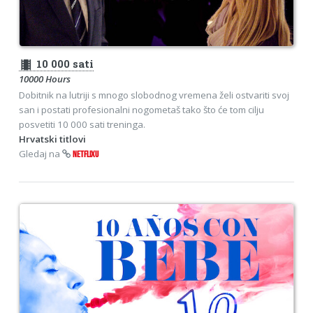
theaters
10 000 sati
10000 Hours
Dobitnik na lutriji s mnogo slobodnog vremena želi ostvariti svoj
san i postati profesionalni nogometaš tako što će tom cilju
posvetiti 10 000 sati treninga.
Hrvatski titlovi
Gledaj na
NETFLIXU