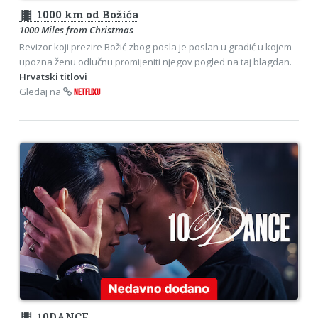
theaters
1000 km od Božića
1000 Miles from Christmas
Revizor koji prezire Božić zbog posla je poslan u gradić u kojem
upozna ženu odlučnu promijeniti njegov pogled na taj blagdan.
Hrvatski titlovi
Gledaj na
NETFLIXU
theaters
10DANCE