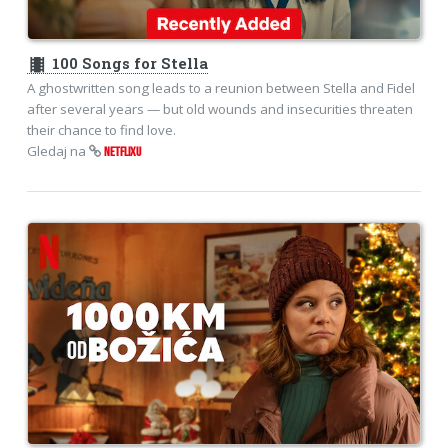
theaters
100 Songs for Stella
A ghostwritten song leads to a reunion between Stella and Fidel
after several years — but old wounds and insecurities threaten
their chance to find love.
Gledaj na
NETFLIXU