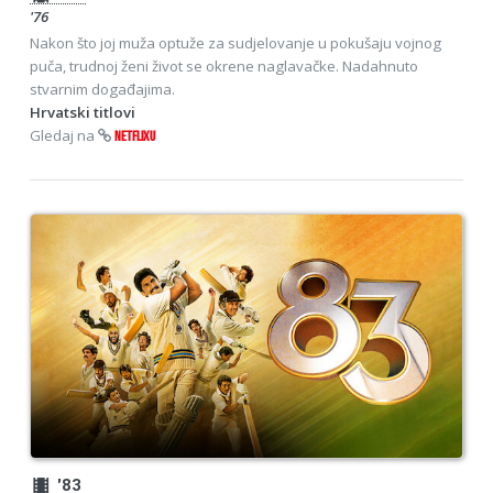
'76
Nakon što joj muža optuže za sudjelovanje u pokušaju vojnog
puča, trudnoj ženi život se okrene naglavačke. Nadahnuto
stvarnim događajima.
Hrvatski titlovi
Gledaj na
NETFLIXU
theaters
'83