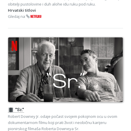
obitelji pustolovine i duh alohe idu ruku pod ruku.
Hrvatski titlovi
Gledaj na
NETFLIXU
theaters
"Sr."
Robert Downey Jr. odaje počast svojem pokojnom ocu u ovom
dokumentarnom filmu koji prati život i neobičnu karijeru
pionirskog filmaša Roberta Downeya Sr.