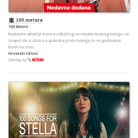
theaters
100 metara
100 Meters
Nadareni atletičar trenira odlučnog no netalentiranog kolegu, ne
znajući da si stvara suparnika protiv kojega će se godinama
boriti na stazi.
Hrvatski titlovi
Gledaj na
NETFLIXU