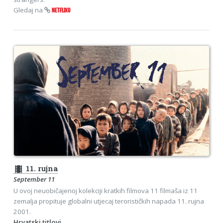
Gledaj na
NETFLIXU
theaters
11. rujna
September 11
U ovoj neuobičajenoj kolekciji kratkih filmova 11 filmaša iz 11
zemalja propituje globalni utjecaj terorističkih napada 11. rujna
2001.
Hrvatski titlovi