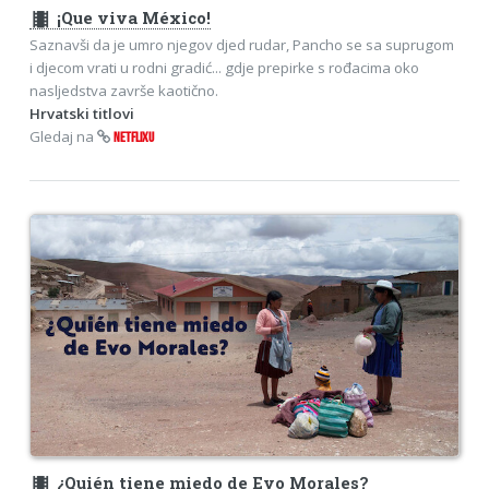
theaters
¡Que viva México!
Saznavši da je umro njegov djed rudar, Pancho se sa suprugom
i djecom vrati u rodni gradić... gdje prepirke s rođacima oko
nasljedstva završe kaotično.
Hrvatski titlovi
Gledaj na
NETFLIXU
theaters
¿Quién tiene miedo de Evo Morales?