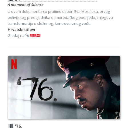
A moment of Silence
U ovom dokumentarcu pratimo uspon Eva Moralesa, prvog
bolivijskog predsjednika domorodačkog podrijetla, i njegovu
transformaciju u složenog, kontroverznog vođu.
Hrvatski titlovi
Gledaj na
NETFLIXU
theaters
'76.