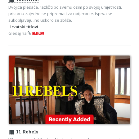
Dvojica plesača, različiti po svemu osim po svojoj umjetnosti,
pristanu zajedno se pripremati za natjecanje. Isprva se
sukobljavaju, no uskoro se zbliže.
Hrvatski titlovi
Gledaj na
NETFLIXU
theaters
11 Rebels