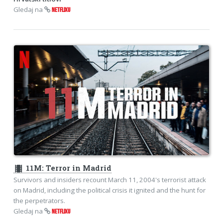
Gledaj na
NETFLIXU
theaters
11M: Terror in Madrid
Survivors and insiders recount March 11, 2004's terrorist attack
on Madrid, including the political crisis it ignited and the hunt for
the perpetrators.
Gledaj na
NETFLIXU