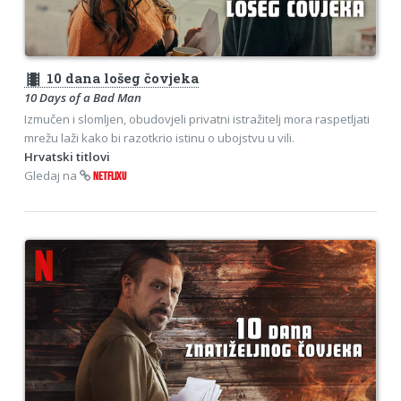
theaters
10 dana lošeg čovjeka
10 Days of a Bad Man
Izmučen i slomljen, obudovjeli privatni istražitelj mora raspetljati
mrežu laži kako bi razotkrio istinu o ubojstvu u vili.
Hrvatski titlovi
Gledaj na
NETFLIXU