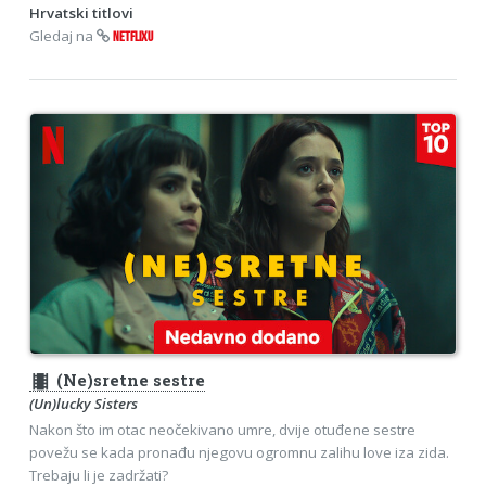
Hrvatski titlovi
Gledaj na
NETFLIXU
theaters
(Ne)sretne sestre
(Un)lucky Sisters
Nakon što im otac neočekivano umre, dvije otuđene sestre
povežu se kada pronađu njegovu ogromnu zalihu love iza zida.
Trebaju li je zadržati?