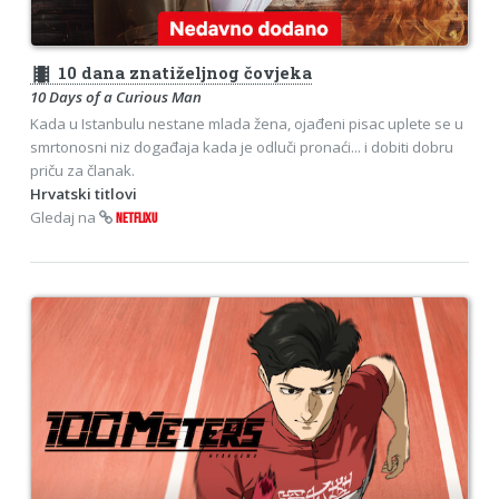
theaters
10 dana znatiželjnog čovjeka
10 Days of a Curious Man
Kada u Istanbulu nestane mlada žena, ojađeni pisac uplete se u
smrtonosni niz događaja kada je odluči pronaći... i dobiti dobru
priču za članak.
Hrvatski titlovi
Gledaj na
NETFLIXU