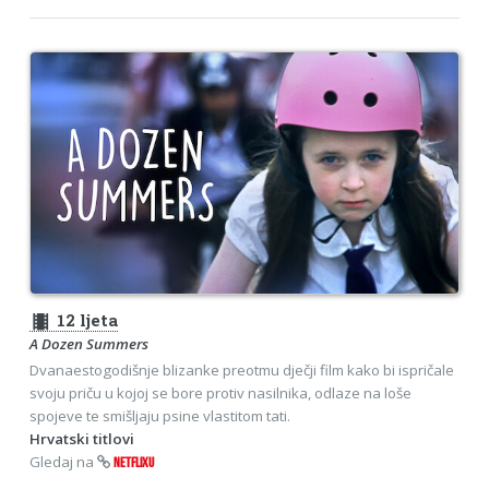
theaters
12 ljeta
A Dozen Summers
Dvanaestogodišnje blizanke preotmu dječji film kako bi ispričale
svoju priču u kojoj se bore protiv nasilnika, odlaze na loše
spojeve te smišljaju psine vlastitom tati.
Hrvatski titlovi
Gledaj na
NETFLIXU