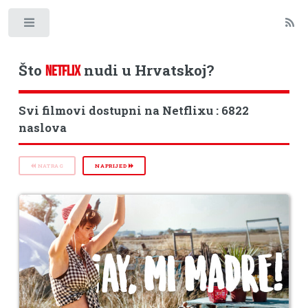
Toggle
Što
nudi u Hrvatskoj?
NETFLIX
Svi filmovi dostupni na Netflixu : 6822
naslova
NATRAG
NAPRIJED