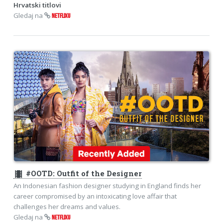
Hrvatski titlovi
Gledaj na
NETFLIXU
theaters
#OOTD: Outfit of the Designer
An Indonesian fashion designer studying in England finds her
career compromised by an intoxicating love affair that
challenges her dreams and values.
Gledaj na
NETFLIXU