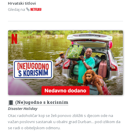
Hrvatski titlovi
Gledaj na
NETFLIXU
theaters
(Ne)ugodno s korisnim
Disaster Holiday
Otac radoholičar koji se želi ponovo zbližiti s djecom ode na
važan poslovni sastanak u obalni grad Durban... pod izlikom da
se radi o obiteljskom odmoru.