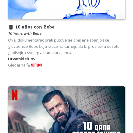
theaters
10 años con Bebe
10 Years with Bebe
Ovaj dokumentarac prati putovanje omiljene španjolske
glazbenice Bebe koja kreće na turneju da bi proslavila desetu
godišnjicu svojeg albuma prvijenca.
Hrvatski titlovi
Gledaj na
NETFLIXU