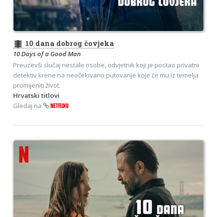
theaters
10 dana dobrog čovjeka
10 Days of a Good Man
Preuzevši slučaj nestale osobe, odvjetnik koji je postao privatni
detektiv krene na neočekivano putovanje koje će mu iz temelja
promijeniti život.
Hrvatski titlovi
Gledaj na
NETFLIXU