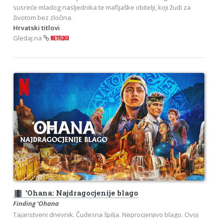
susreće mladog nasljednika te mafijaške obitelji, koji žudi za
životom bez zločina.
Hrvatski titlovi
Gledaj na
NETFLIXU
theaters
‘Ohana: Najdragocjenije blago
Finding ‘Ohana
Tajanstveni dnevnik. Čudesna špilja. Neprocjenjivo blago. Ovoj