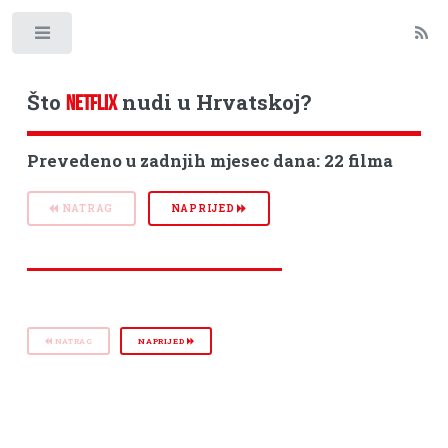
Toggle
Što
nudi u Hrvatskoj?
NETFLIX
Prevedeno u zadnjih mjesec dana: 22 filma
NATRAG
NAPRIJED
NATRAG
NAPRIJED