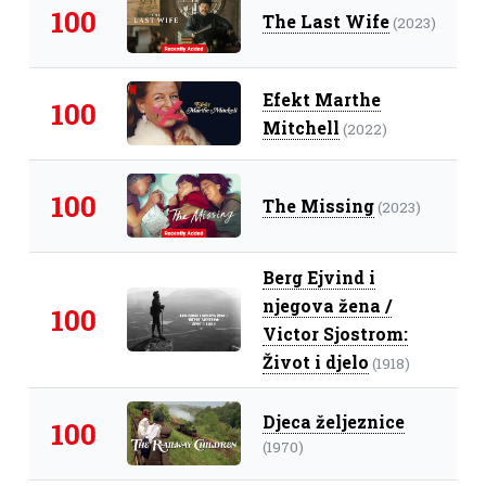
100
The Last Wife
(2023)
Efekt Marthe
100
Mitchell
(2022)
100
The Missing
(2023)
Berg Ejvind i
njegova žena /
100
Victor Sjostrom:
Život i djelo
(1918)
Djeca željeznice
100
(1970)