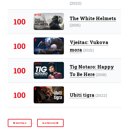
(2022)
The White Helmets
100
(2016)
Vještac: Vukova
100
mora
(2021)
Tig Notaro: Happy
100
To Be Here
(2018)
100
Ubiti tigra
(2022)
...
NATRAG
NAPRIJED