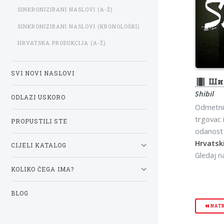
SINKRONIZIRANI NASLOVI (A-Ž)
SINKRONIZIRANI NASLOVI (KRONOLOŠKI)
HRVATSKA PRODUKCIJA (A-Ž)
SVI NOVI NASLOVI
theaters
Ши
Shibil
ODLAZI USKORO
Odmetnik 
trgovac 
PROPUSTILI STE
odanost
Hrvatski
CIJELI KATALOG
Gledaj 
KOLIKO ČEGA IMA?
BLOG
NAT