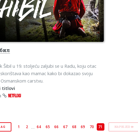
бил
Šibil u 19. stoljeću zaljubi se u Radu, koju otac
iskorištava kao mamac kako bi dokazao svoju
 Osmanskom carstvu.
 titlovi
na
NETFLIXU
…
1
2
64
65
66
67
68
69
70
71
RAG
NAPRIJED