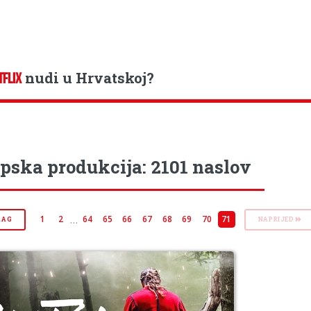
nudi u Hrvatskoj?
TFLIX
pska produkcija: 2101 naslov
…
1
2
64
65
66
67
68
69
70
71
RAG
NAPRIJED