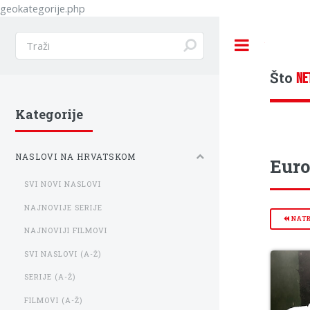
geokategorije.php
Toggle
Što
NE
Kategorije
NASLOVI NA HRVATSKOM
Euro
SVI NOVI NASLOVI
NAJNOVIJE SERIJE
NAT
NAJNOVIJI FILMOVI
SVI NASLOVI (A-Ž)
SERIJE (A-Ž)
FILMOVI (A-Ž)