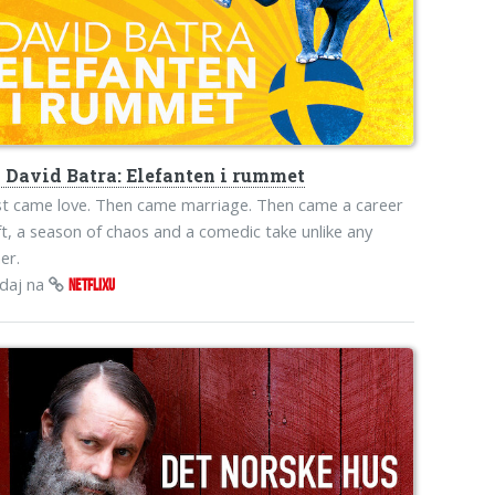
s
David Batra: Elefanten i rummet
st came love. Then came marriage. Then came a career
ft, a season of chaos and a comedic take unlike any
er.
edaj na
NETFLIXU