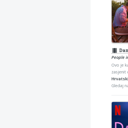
theaters
Dan
People i
Ovo je k
zasjenit 
Hrvatski
Gledaj 