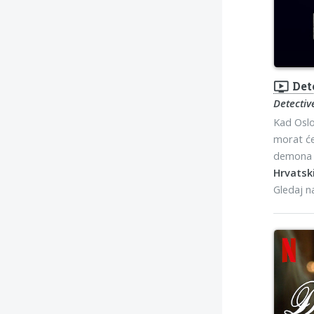
ondemand_video
Det
Detectiv
Kad Oslo
morat će 
demona k
Hrvatski
Gledaj 