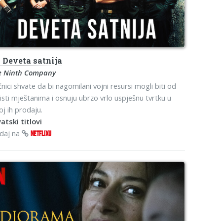
s
Deveta satnija
e Ninth Company
nici shvate da bi nagomilani vojni resursi mogli biti od
isti mještanima i osnuju ubrzo vrlo uspješnu tvrtku u
oj ih prodaju.
atski titlovi
edaj na
NETFLIXU