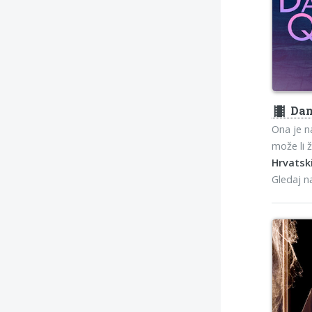
theaters
Dan
Ona je n
može li 
Hrvatski
Gledaj 