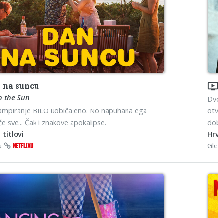
 na suncu
ondemand_vide
n the Sun
Dvo
ampiranje BILO uobičajeno. No napuhana ega
otv
će sve... Čak i znakove apokalipse.
dob
 titlovi
Hrv
na
Gl
NETFLIXU