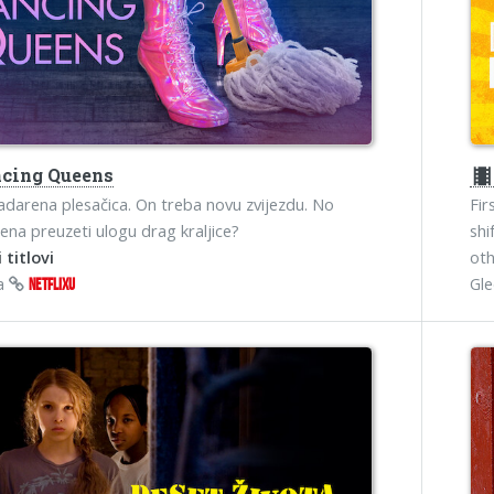
cing Queens
theater
adarena plesačica. On treba novu zvijezdu. No
Fir
žena preuzeti ulogu drag kraljice?
shi
 titlovi
oth
na
Gl
NETFLIXU