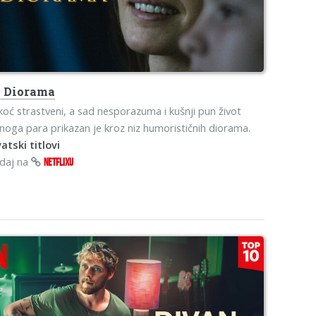
s
Diorama
oć strastveni, a sad nesporazuma i kušnji pun život
noga para prikazan je kroz niz humorističnih diorama.
atski titlovi
edaj na
NETFLIXU