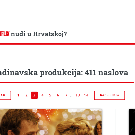
nudi u Hrvatskoj?
TFLIX
dinavska produkcija: 411 naslova
…
1
2
3
4
5
6
7
13
14
RAG
NAPRIJED