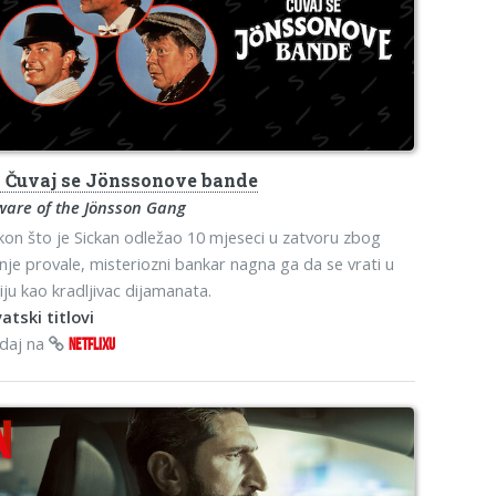
s
Čuvaj se Jönssonove bande
ware of the Jönsson Gang
on što je Sickan odležao 10 mjeseci u zatvoru zbog
je provale, misteriozni bankar nagna ga da se vrati u
iju kao kradljivac dijamanata.
atski titlovi
edaj na
NETFLIXU