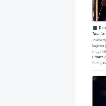
theaters
Des
Titanics t
Mlada dj
kojemu j
mogli bi
Hrvatski
Gledaj 