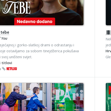
 tebe
theater
f You
Nek
sjećajnoj i gorko-slatkoj drami o odrastanju i
jed
koje ostavljamo za sobom tinejdžerica pokušava
Hrv
 svoj uništeni svijet.
Gl
 titlovi
na
NETFLIXU