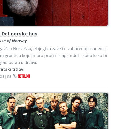
s
Det norske hus
use of Norway
gavši u Norvešku, izbjeglica završi u zabačenoj akademiji
imigrante u kojoj mora proći niz apsurdnih ispita kako bi
ao ostati u državi.
atski titlovi
edaj na
NETFLIXU