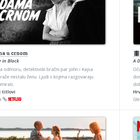
a u crnom
theater
 in Black
A D
a odmoru, detektivski bračni par John i Kajsa
Oča
traže nestalu ženu. Ljudi s kojima razgovaraju
dom
mirati.
do
 titlovi
Hrv
na
Gl
NETFLIXU