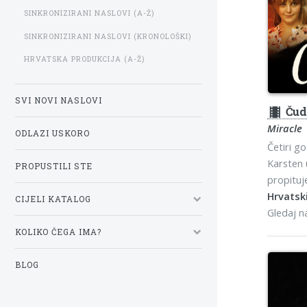
SINKRONIZIRANI NASLOVI (A-Ž)
SINKRONIZIRANI NASLOVI (KRONOLOŠKI)
HRVATSKA PRODUKCIJA (A-Ž)
SVI NOVI NASLOVI
theaters
Čud
Miracle
ODLAZI USKORO
Četiri g
Karsten 
PROPUSTILI STE
propituj
Hrvatski
CIJELI KATALOG
Gledaj 
KOLIKO ČEGA IMA?
BLOG