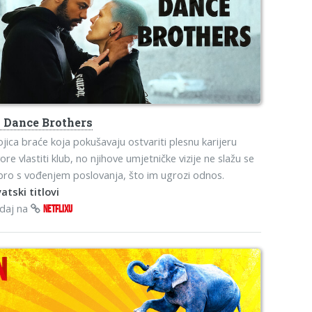
o
Dance Brothers
jica braće koja pokušavaju ostvariti plesnu karijeru
ore vlastiti klub, no njihove umjetničke vizije ne slažu se
ro s vođenjem poslovanja, što im ugrozi odnos.
atski titlovi
edaj na
NETFLIXU