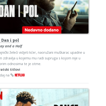
s
Dan i pol
ay and a Half
jnički želeći vidjeti kćer, naoružani muškarac upadne u
 zdravlja u kojemu mu radi supruga s kojom nije u
brim odnosima te je otme.
atski titlovi
edaj na
NETFLIXU