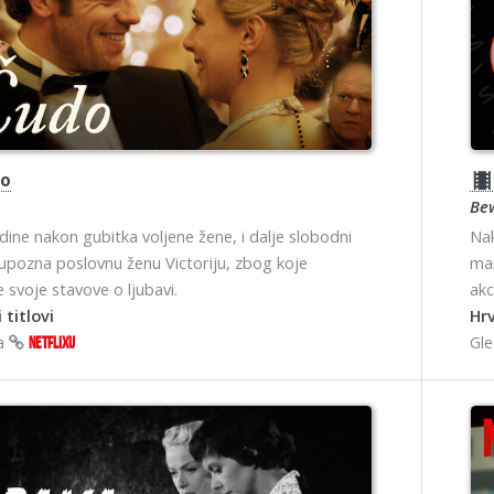
o
theater
Be
odine nakon gubitka voljene žene, i dalje slobodni
Nak
upozna poslovnu ženu Victoriju, zbog koje
man
e svoje stavove o ljubavi.
akc
 titlovi
Hrv
na
Gl
NETFLIXU