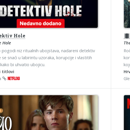
ektiv Hole
theater
e Hole
Th
 pogodi niz ritualnih ubojstava, nadareni detektiv
Roč
se snaći u labirintu uzoraka, korupcije i vlastitih
kor
ako bi uhvatio ubojicu.
koj
 titlovi
Hrv
na
Gl
NETFLIXU