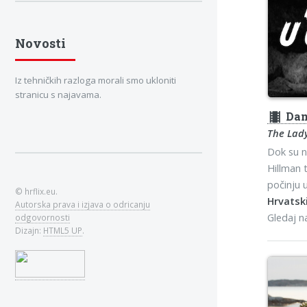
Novosti
Iz tehničkih razloga morali smo ukloniti
stranicu s najavama.
theaters
Dam
The Lady
Dok su n
Hillman 
počinju u
© hrflix.eu.
Hrvatski
Autorska prava i izjava o odricanju
Gledaj 
odgovornosti
Dizajn:
HTML5 UP
.