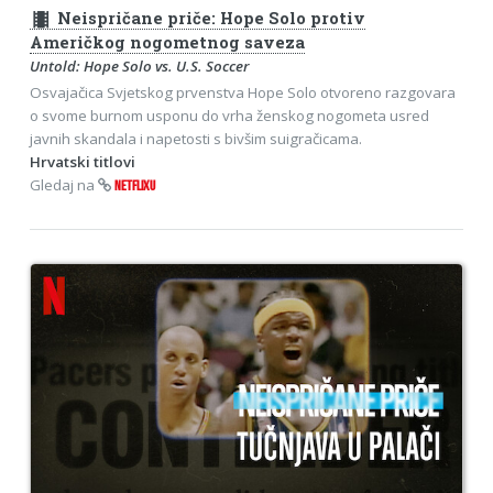
theaters
Neispričane priče: Hope Solo protiv
Američkog nogometnog saveza
Untold: Hope Solo vs. U.S. Soccer
Osvajačica Svjetskog prvenstva Hope Solo otvoreno razgovara
o svome burnom usponu do vrha ženskog nogometa usred
javnih skandala i napetosti s bivšim suigračicama.
Hrvatski titlovi
Gledaj na
NETFLIXU