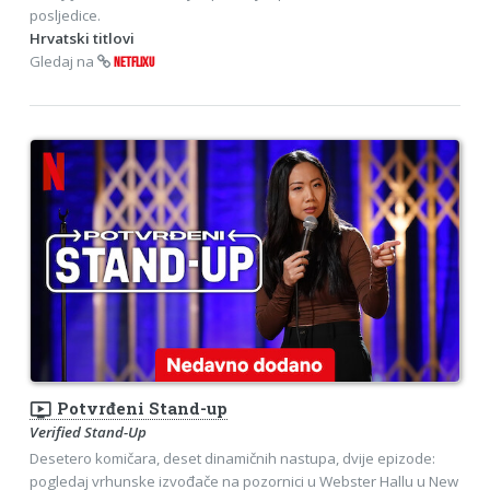
posljedice.
Hrvatski titlovi
Gledaj na
NETFLIXU
ondemand_video
Potvrđeni Stand-up
Verified Stand-Up
Desetero komičara, deset dinamičnih nastupa, dvije epizode:
pogledaj vrhunske izvođače na pozornici u Webster Hallu u New