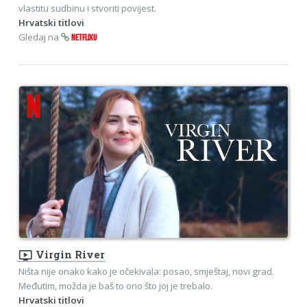
vlastitu sudbinu i stvoriti povijest.
Hrvatski titlovi
Gledaj na
NETFLIXU
ondemand_video
Virgin River
Ništa nije onako kako je očekivala: posao, smještaj, novi grad.
Međutim, možda je baš to ono što joj je trebalo.
Hrvatski titlovi