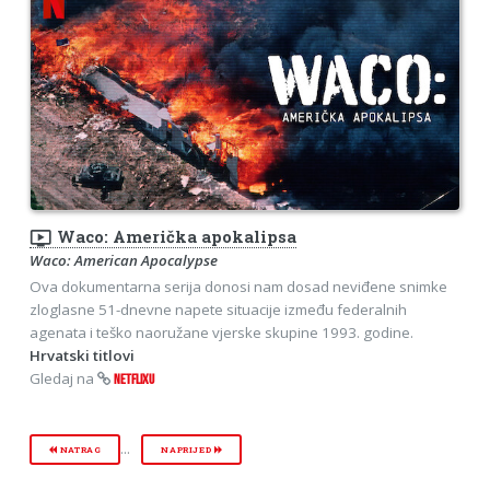
ondemand_video
Waco: Američka apokalipsa
Waco: American Apocalypse
Ova dokumentarna serija donosi nam dosad neviđene snimke
zloglasne 51-dnevne napete situacije između federalnih
agenata i teško naoružane vjerske skupine 1993. godine.
Hrvatski titlovi
Gledaj na
NETFLIXU
...
NATRAG
NAPRIJED