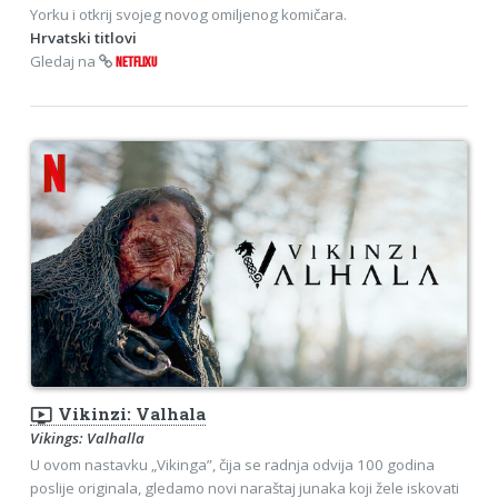
Yorku i otkrij svojeg novog omiljenog komičara.
Hrvatski titlovi
Gledaj na
NETFLIXU
ondemand_video
Vikinzi: Valhala
Vikings: Valhalla
U ovom nastavku „Vikinga”, čija se radnja odvija 100 godina
poslije originala, gledamo novi naraštaj junaka koji žele iskovati