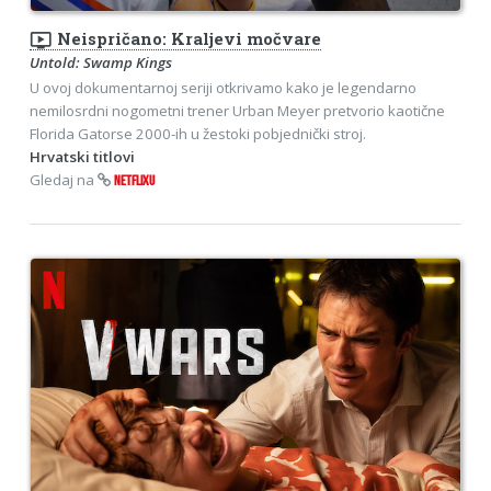
ondemand_video
Neispričano: Kraljevi močvare
Untold: Swamp Kings
U ovoj dokumentarnoj seriji otkrivamo kako je legendarno
nemilosrdni nogometni trener Urban Meyer pretvorio kaotične
Florida Gatorse 2000-ih u žestoki pobjednički stroj.
Hrvatski titlovi
Gledaj na
NETFLIXU