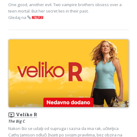
One good, another evil. Two vampire brothers obsess over a
teen mortal. But her secret lies in their past.
Gledaj na
NETFLIXU
ondemand_video
Veliko R
The Big C
Nakon što se udalji od supruga i sazna da ima rak, učiteljica
Cathy Jamison odluči živjeti po svojim pravilima, bez obzira na