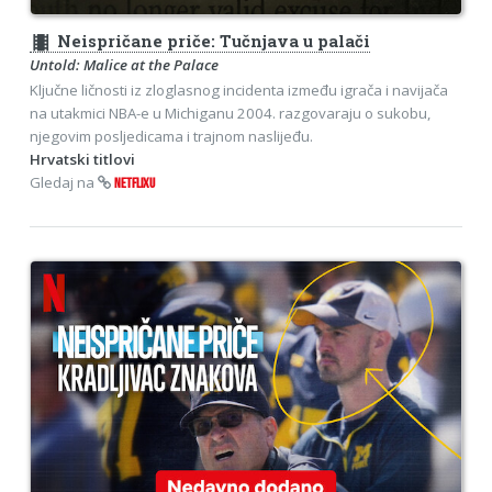
theaters
Neispričane priče: Tučnjava u palači
Untold: Malice at the Palace
Ključne ličnosti iz zloglasnog incidenta između igrača i navijača
na utakmici NBA-e u Michiganu 2004. razgovaraju o sukobu,
njegovim posljedicama i trajnom naslijeđu.
Hrvatski titlovi
Gledaj na
NETFLIXU