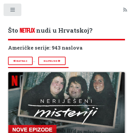
Toggle
Što
nudi u Hrvatskoj?
NETFLIX
Američke serije: 943 naslova
...
NATRAG
NAPRIJED