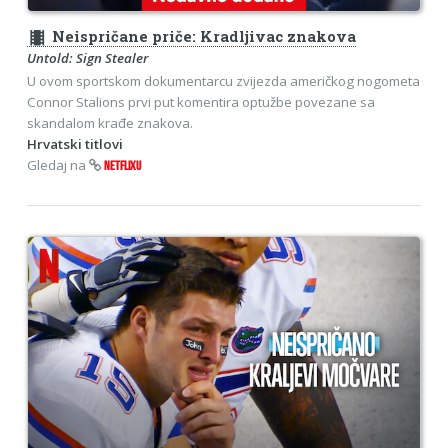
theaters
Neispričane priče: Kradljivac znakova
Untold: Sign Stealer
U ovom sportskom dokumentarcu zvijezda američkog nogometa
Connor Stalions prvi put komentira optužbe povezane sa
skandalom krađe znakova.
Hrvatski titlovi
Gledaj na
NETFLIXU