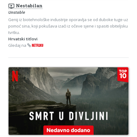
ondemand_video
Nestabilan
Unstable
Genij iz biotehnološke industrije oporavlja se od duboke tuge uz
pomoć sina, koji pokušava izaći iz očeve sjene i spasiti obiteljsku
tvrtku.
Hrvatski titlovi
Gledaj na
NETFLIXU