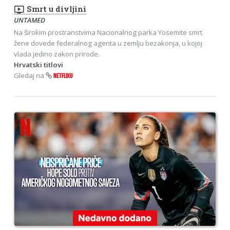
ondemand_video
Smrt u divljini
UNTAMED
Na širokim prostranstvima Nacionalnog parka Yosemite smrt
žene dovede federalnog agenta u zemlju bezakonja, u kojoj
vlada jedino zakon prirode.
Hrvatski titlovi
Gledaj na
NETFLIXU