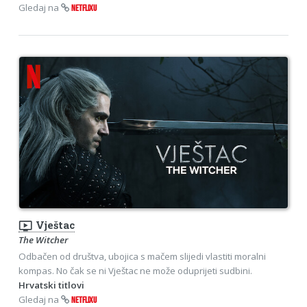
Gledaj na
NETFLIXU
ondemand_video
Vještac
The Witcher
Odbačen od društva, ubojica s mačem slijedi vlastiti moralni
kompas. No čak se ni Vještac ne može oduprijeti sudbini.
Hrvatski titlovi
Gledaj na
NETFLIXU