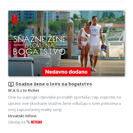
ondemand_video
Snažne žene u lovu na bogatstvo
W.A.G.s to Riches
One su supruge i djevojke poznatih sportaša i rap-zvijezda, no
upravo ove skockane snažne žene odlučuju o svim potezima u
ovoj sapuničastoj reality seriji.
Hrvatski titlovi
Gledaj na
NETFLIXU