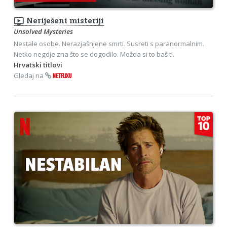
ondemand_video
Neriješeni misteriji
Unsolved Mysteries
Nestale osobe. Nerazjašnjene smrti. Susreti s paranormalnim.
Netko negdje zna što se dogodilo. Možda si to baš ti.
Hrvatski titlovi
Gledaj na
NETFLIXU