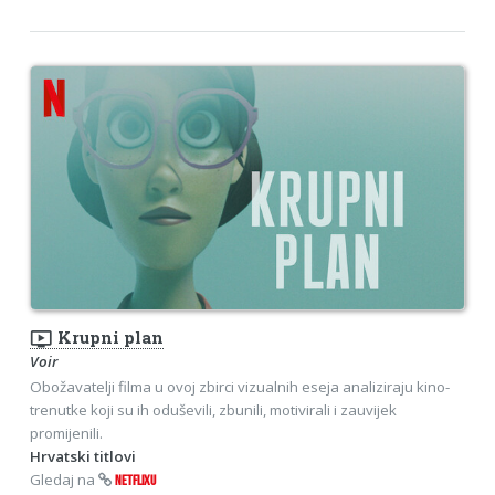
ondemand_video
Krupni plan
Voir
Obožavatelji filma u ovoj zbirci vizualnih eseja analiziraju kino-
trenutke koji su ih oduševili, zbunili, motivirali i zauvijek
promijenili.
Hrvatski titlovi
Gledaj na
NETFLIXU