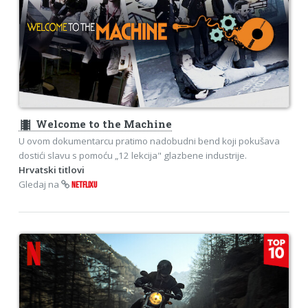
theaters
Welcome to the Machine
U ovom dokumentarcu pratimo nadobudni bend koji pokušava
dostići slavu s pomoću „12 lekcija" glazbene industrije.
Hrvatski titlovi
Gledaj na
NETFLIXU