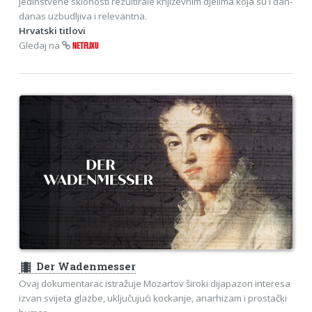
jedinstvene sklonosti rezultirale književnim djelima koja su i dan-
danas uzbudljiva i relevantna.
Hrvatski titlovi
Gledaj na
NETFLIXU
theaters
Der Wadenmesser
Ovaj dokumentarac istražuje Mozartov široki dijapazon interesa
izvan svijeta glazbe, uključujući kockanje, anarhizam i prostački