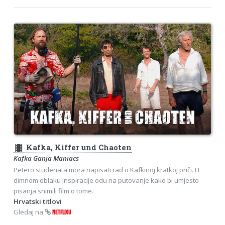
theaters
Kafka, Kiffer und Chaoten
Kafka Ganja Maniacs
Petero studenata mora napisati rad o Kafkinoj kratkoj priči. U
dimnom oblaku inspiracije odu na putovanje kako bi umjesto
pisanja snimili film o tome.
Hrvatski titlovi
Gledaj na
NETFLIXU