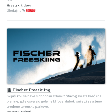
Hrvatski titlovi
Gledaj na
NETFLIXU
theaters
Fischer Freeskiing
Skijaši koji se bave slobodnim stilom iz čitavog svijeta kreću na
planine, gdje osvajaju goleme klifove, duboki snijeg i savršeno
uređene terenske parkove.
Hrvatski titlovi