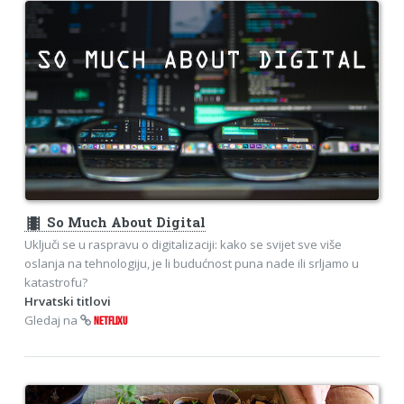
theaters
So Much About Digital
Uključi se u raspravu o digitalizaciji: kako se svijet sve više
oslanja na tehnologiju, je li budućnost puna nade ili srljamo u
katastrofu?
Hrvatski titlovi
Gledaj na
NETFLIXU