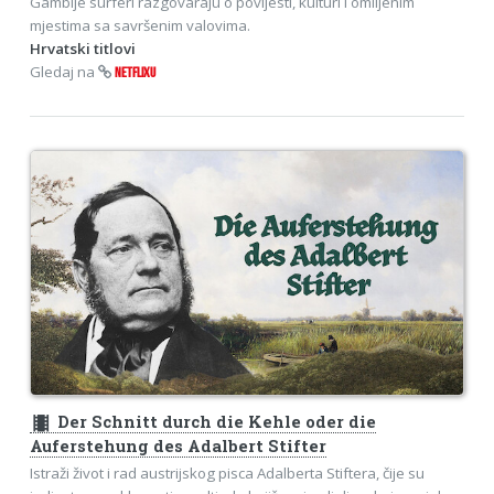
Gambije surferi razgovaraju o povijesti, kulturi i omiljenim
mjestima sa savršenim valovima.
Hrvatski titlovi
Gledaj na
NETFLIXU
theaters
Der Schnitt durch die Kehle oder die
Auferstehung des Adalbert Stifter
Istraži život i rad austrijskog pisca Adalberta Stiftera, čije su