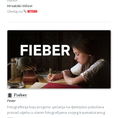
humor.
Hrvatski titlovi
Gledaj na
NETFLIXU
theaters
Fieber
Fever
Fotografkinja koju progone sjećanja na djetinjstvo pokušava
pronaći utjehu u starim fotografijama svojeg traumatiziranog
oca.