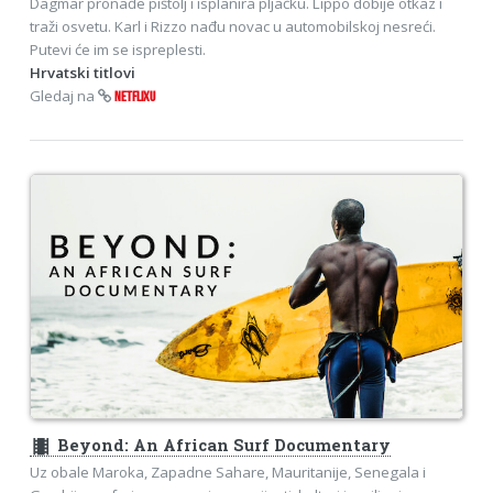
Dagmar pronađe pištolj i isplanira pljačku. Lippo dobije otkaz i
traži osvetu. Karl i Rizzo nađu novac u automobilskoj nesreći.
Putevi će im se ispreplesti.
Hrvatski titlovi
Gledaj na
NETFLIXU
theaters
Beyond: An African Surf Documentary
Uz obale Maroka, Zapadne Sahare, Mauritanije, Senegala i