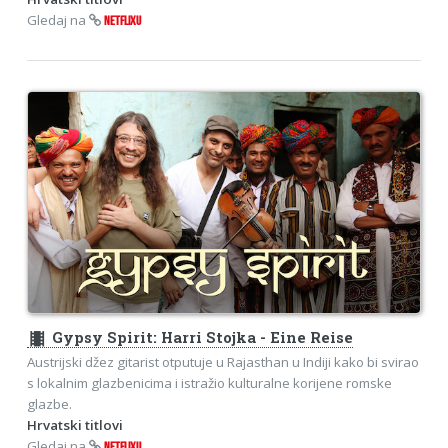
Gledaj na
NETFLIXU
theaters
Gypsy Spirit: Harri Stojka - Eine Reise
Austrijski džez gitarist otputuje u Rajasthan u Indiji kako bi svirao
s lokalnim glazbenicima i istražio kulturalne korijene romske
glazbe.
Hrvatski titlovi
Gledaj na
NETFLIXU