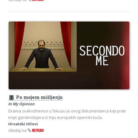
theaters
Po mojem mišljenju
In My Opinion
Drama svakodnevice u fokusu je ovog dokumentarca koji prati
troje garderobijera iz triju europskih opernih kuća.
Hrvatski titlovi
Gledaj na
NETFLIXU