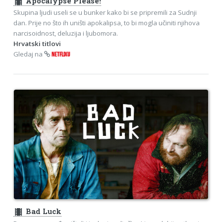
theaters
Apocalypse Please!
Skupina ljudi useli se u bunker kako bi se pripremili za Sudnji
dan. Prije no što ih uništi apokalipsa, to bi mogla učiniti njihova
narcisoidnost, deluzija i ljubomora.
Hrvatski titlovi
Gledaj na
NETFLIXU
theaters
Bad Luck