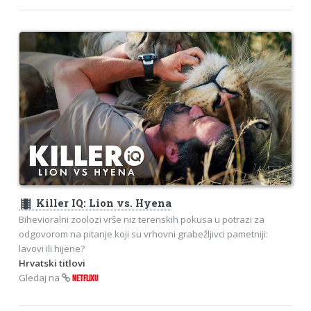
theaters
Killer IQ: Lion vs. Hyena
Bihevioralni zoolozi vrše niz terenskih pokusa u potrazi za
odgovorom na pitanje koji su vrhovni grabežljivci pametniji:
lavovi ili hijene?
Hrvatski titlovi
Gledaj na
NETFLIXU