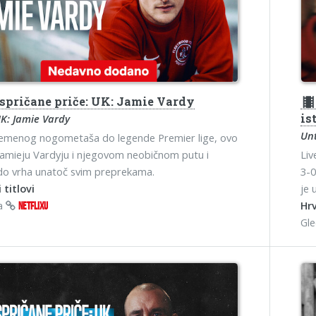
spričane priče: UK: Jamie Vardy
theater
is
K: Jamie Vardy
Unt
emenog nogometaša do legende Premier lige, ovo
 Jamieju Vardyju i njegovom neobičnom putu i
Liv
do vrha unatoč svim preprekama.
3-0
 titlovi
je 
na
Hrv
NETFLIXU
Gl