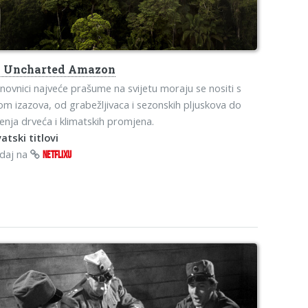
s
Uncharted Amazon
novnici najveće prašume na svijetu moraju se nositi s
om izazova, od grabežljivaca i sezonskih pljuskova do
enja drveća i klimatskih promjena.
atski titlovi
edaj na
NETFLIXU