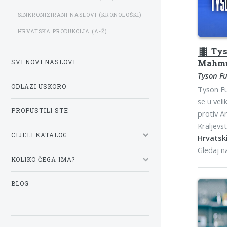
SINKRONIZIRANI NASLOVI (KRONOLOŠKI)
HRVATSKA PRODUKCIJA (A-Ž)
theaters
Tys
Mahm
SVI NOVI NASLOVI
Tyson F
ODLAZI USKORO
Tyson Fur
se u ve
PROPUSTILI STE
protiv A
Kraljevst
CIJELI KATALOG
Hrvatski
Gledaj 
KOLIKO ČEGA IMA?
BLOG