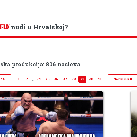
nudi u Hrvatskoj?
TFLIX
nska produkcija: 806 naslova
…
1
2
34
35
36
37
38
39
40
41
RAG
NAPRIJED