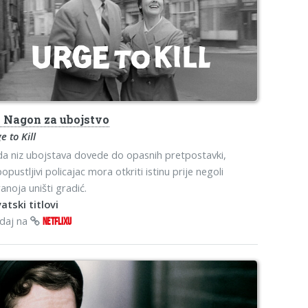
s
Nagon za ubojstvo
e to Kill
a niz ubojstava dovede do opasnih pretpostavki,
opustljivi policajac mora otkriti istinu prije negoli
anoja uništi gradić.
atski titlovi
edaj na
NETFLIXU