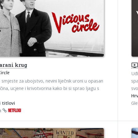
arani krug
ondemand_vide
ircle
Uđi
smjeste za ubojstvo, nevini liječnik uroni u opasan
spa
očina, ucjene i krivotvorina kako bi si sprao ljagu s
svo
Hrv
 titlovi
Gl
na
NETFLIXU