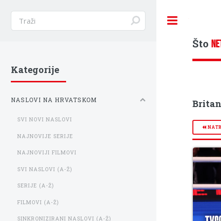
Toggle
Što
NE
Kategorije
NASLOVI NA HRVATSKOM
Brita
SVI NOVI NASLOVI
NAT
NAJNOVIJE SERIJE
NAJNOVIJI FILMOVI
SVI NASLOVI (A-Ž)
SERIJE (A-Ž)
FILMOVI (A-Ž)
SINKRONIZIRANI NASLOVI (A-Ž)