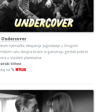
s
Undercover
ekom njemačke okupacije Jugoslavije u Drugom
etskom ratu dvojica braće organiziraju gerilski pokret
ora u srpskim planinama.
atski titlovi
edaj na
NETFLIXU