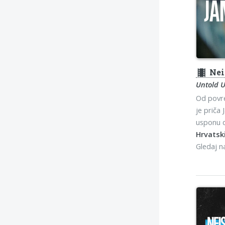
theaters
Nei
Untold U
Od povr
je priča
usponu 
Hrvatski
Gledaj 