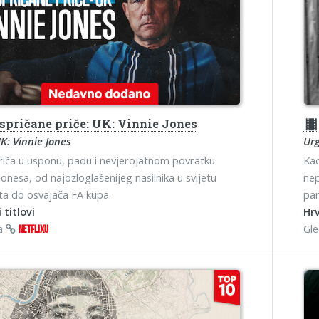
spričane priče: UK: Vinnie Jones
theater
K: Vinnie Jones
Urg
riča u usponu, padu i nevjerojatnom povratku
Kad
Jonesa, od najozloglašenijeg nasilnika u svijetu
nep
a do osvajača FA kupa.
par
 titlovi
Hrv
na
Gl
NETFLIXU