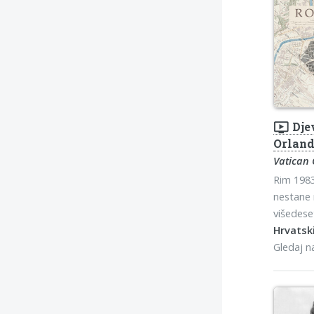
ondemand_video
Dje
Orland
Vatican 
Rim 1983
nestane 
višedeset
Hrvatski
Gledaj 