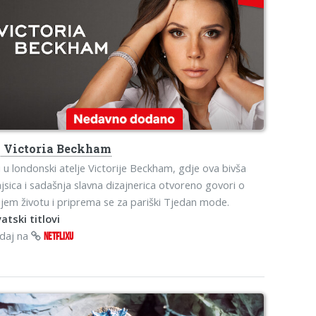
o
Victoria Beckham
 u londonski atelje Victorije Beckham, gdje ova bivša
jsica i sadašnja slavna dizajnerica otvoreno govori o
jem životu i priprema se za pariški Tjedan mode.
atski titlovi
edaj na
NETFLIXU