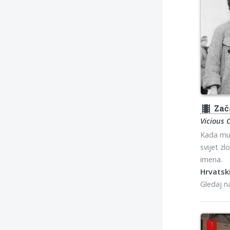
theaters
Zač
Vicious C
Kada mu 
svijet zl
imena.
Hrvatski
Gledaj 