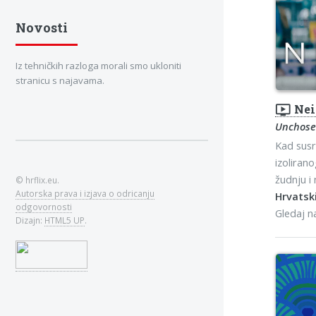
Novosti
Iz tehničkih razloga morali smo ukloniti
stranicu s najavama.
ondemand_video
Nei
Unchos
Kad susr
izoliran
žudnju i
© hrflix.eu.
Autorska prava i izjava o odricanju
Hrvatski
odgovornosti
Gledaj 
Dizajn:
HTML5 UP
.