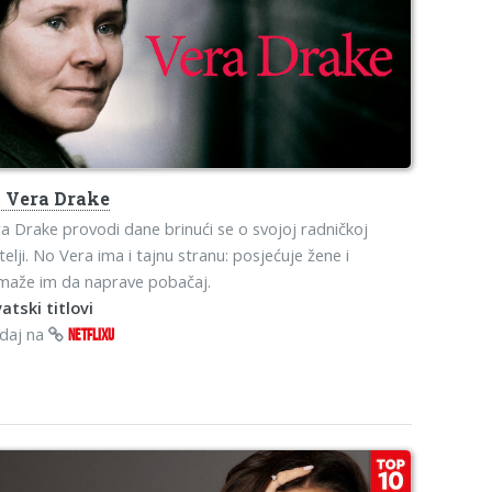
s
Vera Drake
a Drake provodi dane brinući se o svojoj radničkoj
telji. No Vera ima i tajnu stranu: posjećuje žene i
maže im da naprave pobačaj.
atski titlovi
edaj na
NETFLIXU