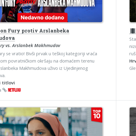
on Fury protiv Arslanbeka
theater
udova
Sta
ury vs. Arslanbek Makhmudov
niz
y se vratio! Bivši prvak u teškoj kategoriji vraća
ruš
likom povratničkom okršaju na domaćem terenu
Hrv
rslanbeka Makhmudova uživo iz Ujedinjenog
Gl
va.
 titlovi
na
NETFLIXU