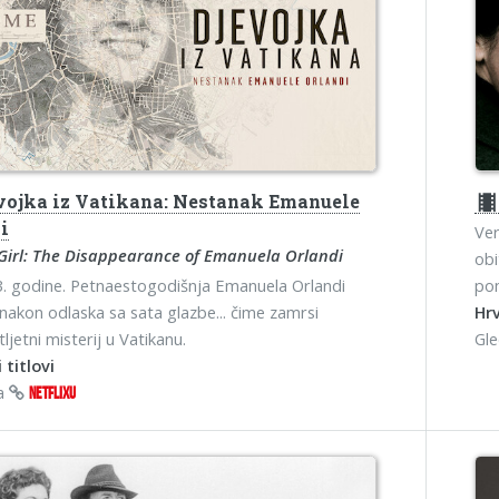
vojka iz Vatikana: Nestanak Emanuele
theater
i
Ver
Girl: The Disappearance of Emanuela Orlandi
obi
. godine. Petnaestogodišnja Emanuela Orlandi
po
nakon odlaska sa sata glazbe... čime zamrsi
Hrv
ljetni misterij u Vatikanu.
Gl
 titlovi
na
NETFLIXU