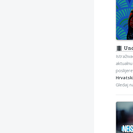
theaters
Und
Istraživa
aktualnu 
poslijer
Hrvatski
Gledaj 