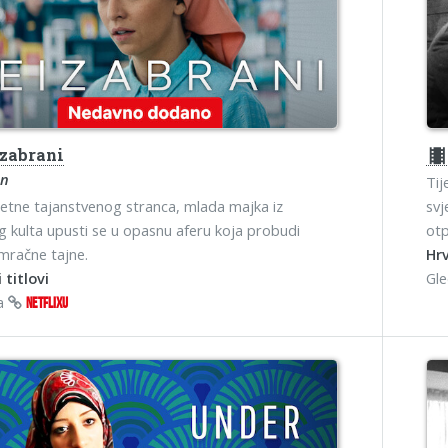
zabrani
theater
en
Tij
etne tajanstvenog stranca, mlada majka iz
svj
og kulta upusti se u opasnu aferu koja probudi
otp
 mračne tajne.
Hrv
 titlovi
Gl
na
NETFLIXU