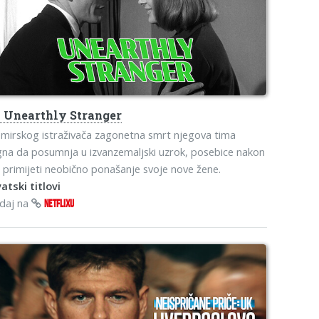
s
Unearthly Stranger
mirskog istraživača zagonetna smrt njegova tima
na da posumnja u izvanzemaljski uzrok, posebice nakon
 primijeti neobično ponašanje svoje nove žene.
atski titlovi
edaj na
NETFLIXU