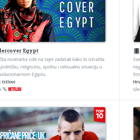
ercover Egypt
theater
čka novinarka ode na tajni zadatak kako bi istražila
Sve
političku, religioznu, spolnu i seksualnu situaciju u
nag
evolucionarnom Egiptu.
što
 titlovi
Hrv
na
Gl
NETFLIXU