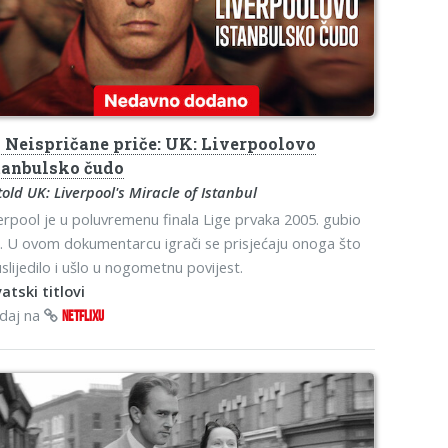
s
Neispričane priče: UK: Liverpoolovo
tanbulsko čudo
old UK: Liverpool's Miracle of Istanbul
erpool je u poluvremenu finala Lige prvaka 2005. gubio
. U ovom dokumentarcu igrači se prisjećaju onoga što
uslijedilo i ušlo u nogometnu povijest.
atski titlovi
edaj na
NETFLIXU