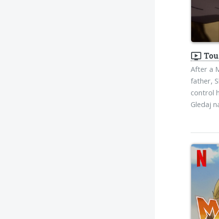
ondemand_video
Tou
After a 
father, 
control 
Gledaj 