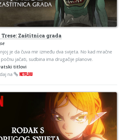
o
Trese: Zaštitnica grada
ese
njoj je da čuva mir između dva svijeta. No kad mračne
e počnu jačati, sudbina ima drugačije planove.
atski titlovi
edaj na
NETFLIXU