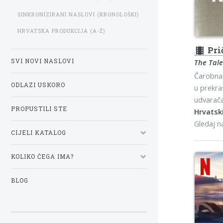
SINKRONIZIRANI NASLOVI (KRONOLOŠKI)
HRVATSKA PRODUKCIJA (A-Ž)
theaters
Pri
SVI NOVI NASLOVI
The Tale
Čarobna 
ODLAZI USKORO
u prekra
udvarača
PROPUSTILI STE
Hrvatski
Gledaj 
CIJELI KATALOG
KOLIKO ČEGA IMA?
BLOG