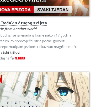
o
Rođak s drugog svijeta
cle from Another World
budivši se iznenada iz kome nakon 17 godina,
afumijev sredovječni stric počne govoriti
repoznatljivim jezikom i iskazivati magične moći.
atski titlovi
edaj na
NETFLIXU