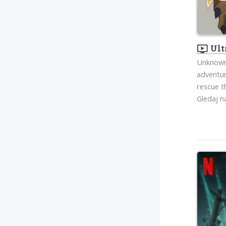
ondemand_video
Ult
Unknown 
adventur
rescue t
Gledaj 