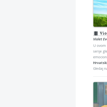
theaters
Viol
Violet E
U ovom s
serije g
emociona
Hrvatski
Gledaj 