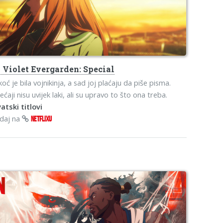
o
Violet Evergarden: Special
oć je bila vojnikinja, a sad joj plaćaju da piše pisma.
ećaji nisu uvijek laki, ali su upravo to što ona treba.
atski titlovi
edaj na
NETFLIXU