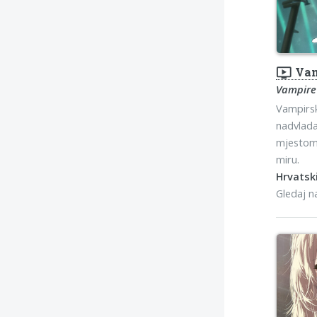
ondemand_video
Vam
Vampire
Vampirsk
nadvlada
mjestom 
miru.
Hrvatski
Gledaj 