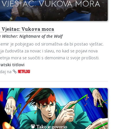
s
Vještac: Vukova mora
 Witcher: Nightmare of the Wolf
emir je pobjegao od siromaštva da bi postao vještac.
ja čudovišta za novac i slavu, no kad se pojavi nova
jetnja mora se suočiti s demonima iz svoje prošlosti.
atski titlovi
edaj na
NETFLIXU