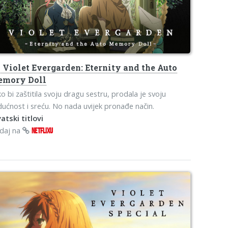
s
Violet Evergarden: Eternity and the Auto
mory Doll
o bi zaštitila svoju dragu sestru, prodala je svoju
ućnost i sreću. No nada uvijek pronađe način.
atski titlovi
edaj na
NETFLIXU