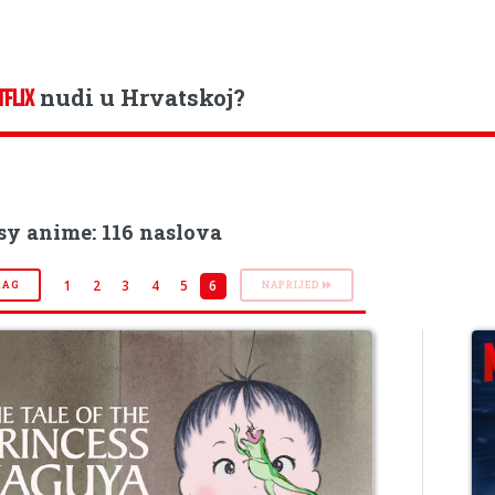
nudi u Hrvatskoj?
TFLIX
sy anime: 116 naslova
1
2
3
4
5
6
RAG
NAPRIJED