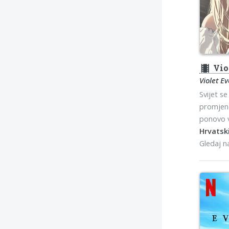
theaters
Vio
Violet E
Svijet s
promjene
ponovo v
Hrvatski
Gledaj 