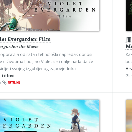
let Evergarden: Film
theater
Me
vergarden the Movie
e oporavlja od rata i tehnološki napredak donosi
Kak
 u životima ljudi, no Violet se i dalje nada da će
bud
idjeti svojeg izgubljenog zapovjednika.
Hrv
 titlovi
Gl
na
NETFLIXU