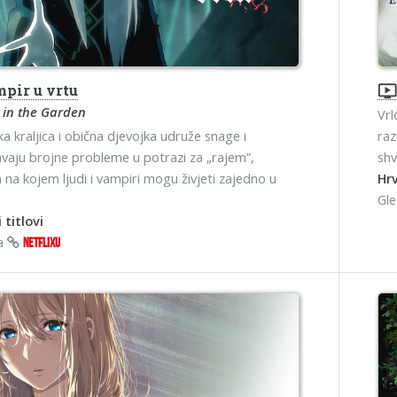
pir u vrtu
ondemand_vide
 in the Garden
Vrl
a kraljica i obična djevojka udruže snage i
raz
vaju brojne probleme u potrazi za „rajem”,
shv
na kojem ljudi i vampiri mogu živjeti zajedno u
Hrv
Gl
 titlovi
na
NETFLIXU