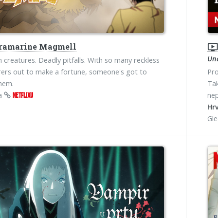
ramarine Magmell
ondemand_vide
Un
creatures. Deadly pitfalls. With so many reckless
ers out to make a fortune, someone's got to
Pro
hem.
Tak
na
nep
NETFLIXU
Hrv
Gl