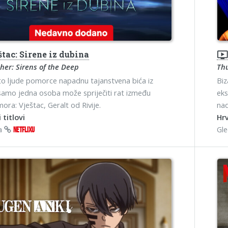
tac: Sirene iz dubina
ondemand_vide
her: Sirens of the Deep
Th
o ljude pomorce napadnu tajanstvena bića iz
Biz
samo jedna osoba može spriječiti rat između
eks
ora: Vještac, Geralt od Rivije.
na
 titlovi
Hrv
na
Gl
NETFLIXU