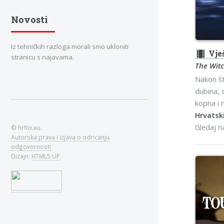
Novosti
Iz tehničkih razloga morali smo ukloniti
theaters
Vješ
stranicu s najavama.
The Witc
Nakon št
dubina, 
kopna i m
Hrvatski
Gledaj 
© hrflix.eu.
Autorska prava i izjava o odricanju
odgovornosti
Dizajn:
HTML5 UP
.