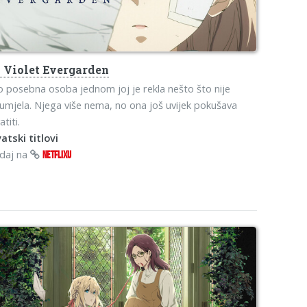
o
Violet Evergarden
o posebna osoba jednom joj je rekla nešto što nije
umjela. Njega više nema, no ona još uvijek pokušava
atiti.
atski titlovi
edaj na
NETFLIXU