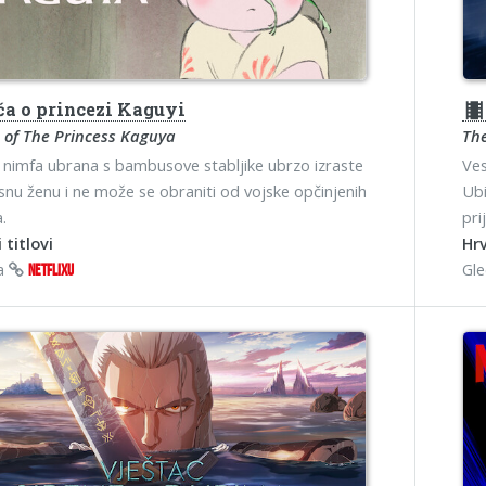
ča o princezi Kaguyi
theater
 of The Princess Kaguya
The
nimfa ubrana s bambusove stabljike ubrzo izraste
Ves
snu ženu i ne može se obraniti od vojske opčinjenih
Ubi
.
pri
 titlovi
Hrv
na
Gl
NETFLIXU