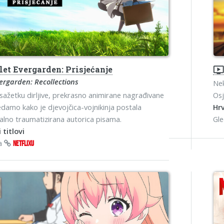
et Evergarden: Prisjećanje
ondemand_vide
vergarden: Recollections
Nek
ažetku dirljive, prekrasno animirane nagrađivane
Osj
ledamo kako je djevojčica-vojnikinja postala
Hrv
lno traumatizirana autorica pisama.
Gl
 titlovi
na
NETFLIXU