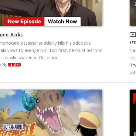
gen Anki
ondemand_vide
Tr
Momotaro assassin suddenly kills his adoptive
Shiki vows to avenge him. But first, he must learn to
Na 
his newly awakened Oni blood.
sil
na
Hrv
NETFLIXU
Gl