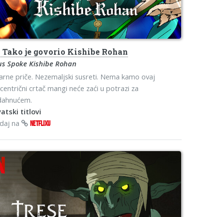
o
Tako je govorio Kishibe Rohan
us Spoke Kishibe Rohan
arne priče. Nezemaljski susreti. Nema kamo ovaj
centrični crtač mangi neće zaći u potrazi za
dahnućem.
atski titlovi
edaj na
NETFLIXU