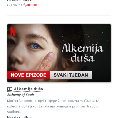
Gledaj na
NETFLIXU
ondemand_video
Alkemija duša
Alchemy of Souls
Moćna čarobnica u tijelu slijepe žene upozna muškarca iz
ugledne obitelji koji želi da mu pomogne promijeniti svoju
sudbinu.
Hrvatski titlovi