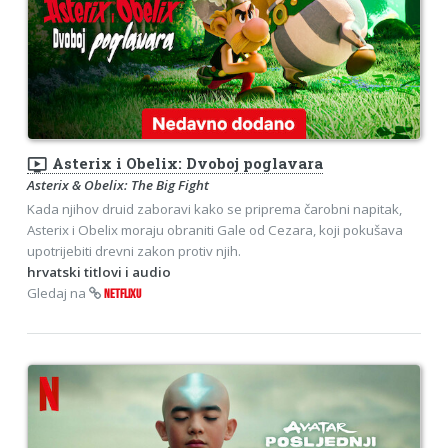
ondemand_video
Asterix i Obelix: Dvoboj poglavara
Asterix & Obelix: The Big Fight
Kada njihov druid zaboravi kako se priprema čarobni napitak,
Asterix i Obelix moraju obraniti Gale od Cezara, koji pokušava
upotrijebiti drevni zakon protiv njih.
hrvatski titlovi i audio
Gledaj na
NETFLIXU