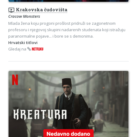
ondemand_video
Krakovska čudovišta
Cracow Monsters
Mlada žena koju progoni prošlost pridruži se zagonetnom
profesoru i njegovoj skupini nadarenih studenata koji istražuju
paranormalne pojave... i bore se s demonima.
Hrvatski titlovi
Gledaj na
NETFLIXU