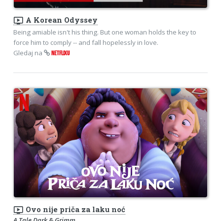
ondemand_video
A Korean Odyssey
Being amiable isn't his thing. But one woman holds the key to
force him to comply -- and fall hopelessly in love.
Gledaj na
NETFLIXU
ondemand_video
Ovo nije priča za laku noć
A Tale Dark & Grimm