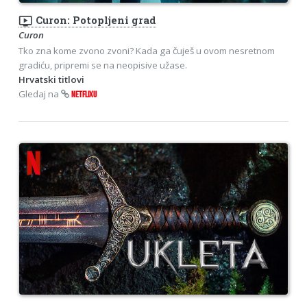
ondemand_video
Curon: Potopljeni grad
Curon
Tko zna kome zvono zvoni? Kada ga čuješ u ovom nesretnom
gradiću, pripremi se na neopisive užase.
Hrvatski titlovi
Gledaj na
NETFLIXU