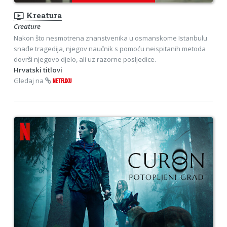
ondemand_video
Kreatura
Creature
Nakon što nesmotrena znanstvenika u osmanskome Istanbulu
snađe tragedija, njegov naučnik s pomoću neispitanih metoda
dovrši njegovo djelo, ali uz razorne posljedice.
Hrvatski titlovi
Gledaj na
NETFLIXU