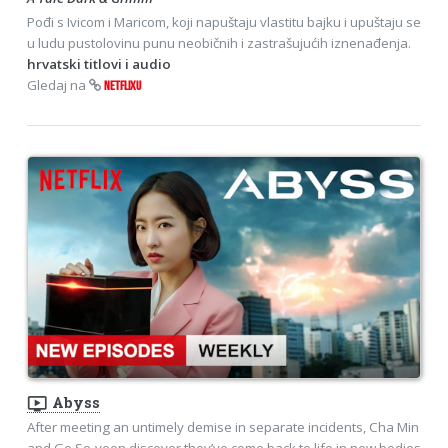
Pođi s Ivicom i Maricom, koji napuštaju vlastitu bajku i upuštaju se
u ludu pustolovinu punu neobičnih i zastrašujućih iznenađenja.
hrvatski titlovi i audio
Gledaj na
NETFLIXU
ondemand_video
Abyss
After meeting an untimely demise in separate incidents, Cha Min
and Go Se-yeon discover they’ve come back to life in new bodies