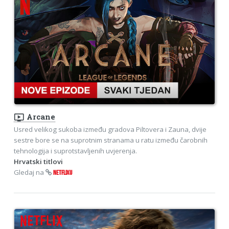
ondemand_video
Arcane
Usred velikog sukoba između gradova Piltovera i Zauna, dvije
sestre bore se na suprotnim stranama u ratu između čarobnih
tehnologija i suprotstavljenih uvjerenja.
Hrvatski titlovi
Gledaj na
NETFLIXU