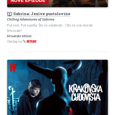
ondemand_video
Sabrina: Jezive pustolovine
Chilling Adventures of Sabrina
Put noći. Put svjetla. Što će odabrati... I što će sve morati
žrtvovati?
Hrvatski titlovi
Gledaj na
NETFLIXU