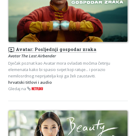
ondemand_video
Avatar: Posljednji gospodar zraka
Avatar The Last Airbender
Dječak poznat kao Avatar mora ovladati moćima četiriju
elemenata kako bi spasio svijet koji ratuje... i porazio
nemilosrdnog neprijatelja koji ga želi zaustaviti.
hrvatski titlovi i audio
Gledaj na
NETFLIXU