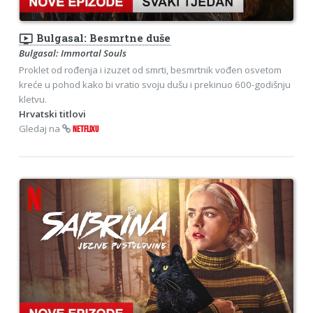
ondemand_video
Bulgasal: Besmrtne duše
Bulgasal: Immortal Souls
Proklet od rođenja i izuzet od smrti, besmrtnik vođen osvetom
kreće u pohod kako bi vratio svoju dušu i prekinuo 600-godišnju
kletvu.
Hrvatski titlovi
Gledaj na
NETFLIXU