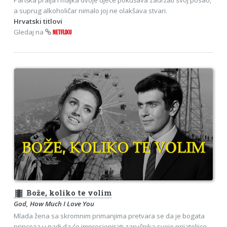
a suprug alkoholičar nimalo joj ne olakšava stvari.
Hrvatski titlovi
Gledaj na
NETFLIXU
theaters
Bože, koliko te volim
God, How Much I Love You
Mlada žena sa skromnim primanjima pretvara se da je bogata
princeza u nadi da će impresionirati zaručnika svoje prijateljice.