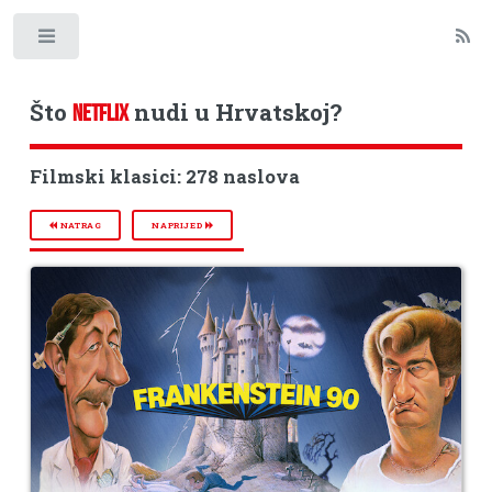
Toggle
Što
nudi u Hrvatskoj?
NETFLIX
Filmski klasici: 278 naslova
NATRAG
NAPRIJED