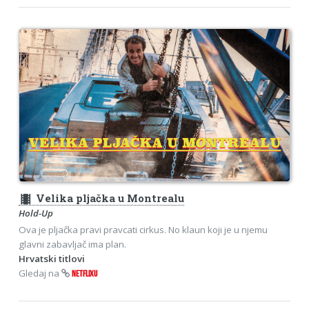
theaters
Velika pljačka u Montrealu
Hold-Up
Ova je pljačka pravi pravcati cirkus. No klaun koji je u njemu
glavni zabavljač ima plan.
Hrvatski titlovi
Gledaj na
NETFLIXU