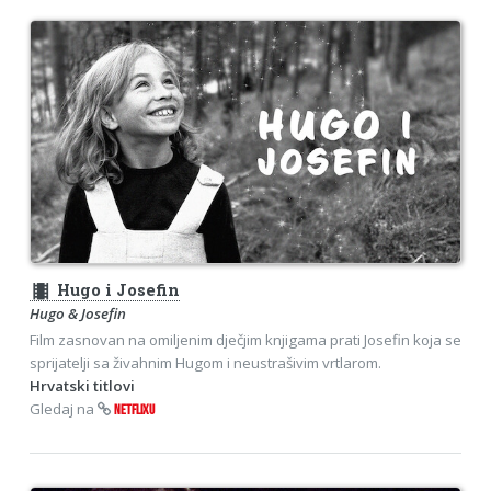
theaters
Hugo i Josefin
Hugo & Josefin
Film zasnovan na omiljenim dječjim knjigama prati Josefin koja se
sprijatelji sa živahnim Hugom i neustrašivim vrtlarom.
Hrvatski titlovi
Gledaj na
NETFLIXU