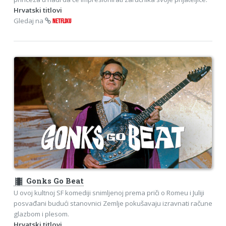
Hrvatski titlovi
Gledaj na
NETFLIXU
theaters
Gonks Go Beat
U ovoj kultnoj SF komediji snimljenoj prema priči o Romeu i Juliji
posvađani budući stanovnici Zemlje pokušavaju izravnati račune
glazbom i plesom.
Hrvatski titlovi