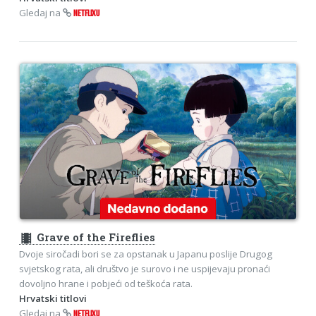
Gledaj na
NETFLIXU
theaters
Grave of the Fireflies
Dvoje siročadi bori se za opstanak u Japanu poslije Drugog
svjetskog rata, ali društvo je surovo i ne uspijevaju pronaći
dovoljno hrane i pobjeći od teškoća rata.
Hrvatski titlovi
Gledaj na
NETFLIXU