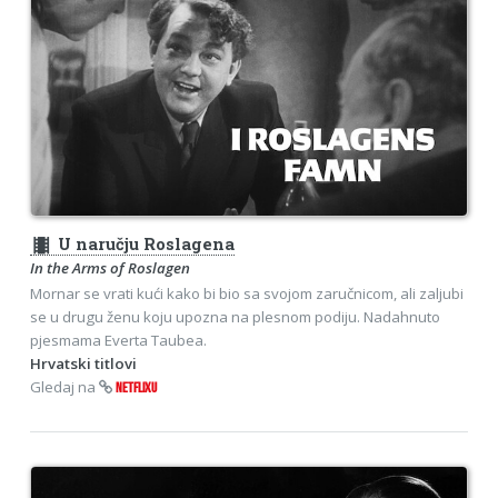
theaters
U naručju Roslagena
In the Arms of Roslagen
Mornar se vrati kući kako bi bio sa svojom zaručnicom, ali zaljubi
se u drugu ženu koju upozna na plesnom podiju. Nadahnuto
pjesmama Everta Taubea.
Hrvatski titlovi
Gledaj na
NETFLIXU