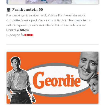
theaters
Frankenstein 90
Francuski genij za kibernetiku Victor Frankenstein svoje
čudovište Franka podučava raznim životnim lekcijama te mu
odluči napraviti prekrasnu mladenku od ženskih leševa.
Hrvatski titlovi
Gledaj na
NETFLIXU