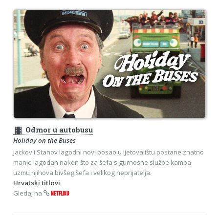
theaters
Odmor u autobusu
Holiday on the Buses
Jackov i Stanov lagodni novi posao u ljetovalištu postane znatno
manje lagodan nakon što za šefa sigurnosne službe kampa
uzmu njihova bivšeg šefa i velikog neprijatelja.
Hrvatski titlovi
Gledaj na
NETFLIXU