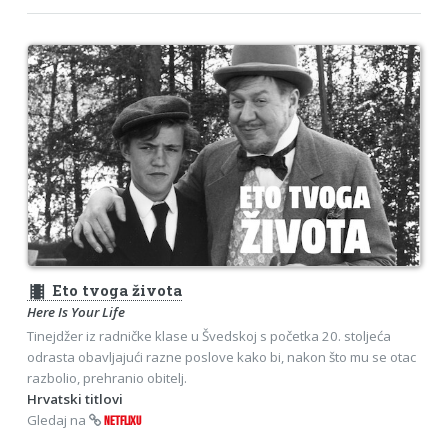
theaters
Eto tvoga života
Here Is Your Life
Tinejdžer iz radničke klase u Švedskoj s početka 20. stoljeća
odrasta obavljajući razne poslove kako bi, nakon što mu se otac
razbolio, prehranio obitelj.
Hrvatski titlovi
Gledaj na
NETFLIXU