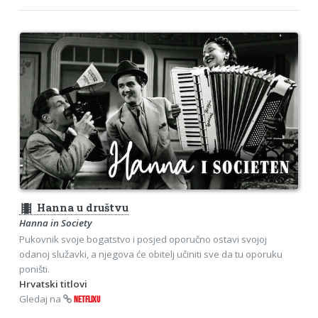
theaters
Hanna u društvu
Hanna in Society
Pukovnik svoje bogatstvo i posjed oporučno ostavi svojoj
odanoj služavki, a njegova će obitelj učiniti sve da tu oporuku
poništi.
Hrvatski titlovi
Gledaj na
NETFLIXU