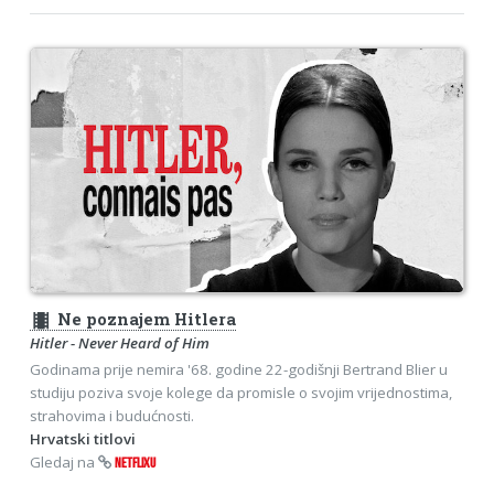
theaters
Ne poznajem Hitlera
Hitler - Never Heard of Him
Godinama prije nemira '68. godine 22-godišnji Bertrand Blier u
studiju poziva svoje kolege da promisle o svojim vrijednostima,
strahovima i budućnosti.
Hrvatski titlovi
Gledaj na
NETFLIXU