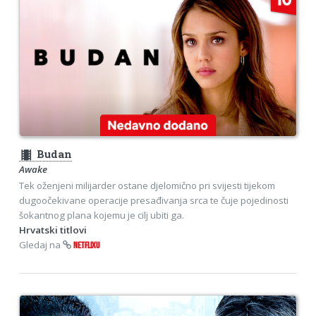
theaters
Budan
Awake
Tek oženjeni milijarder ostane djelomično pri svijesti tijekom
dugoočekivane operacije presađivanja srca te čuje pojedinosti
šokantnog plana kojemu je cilj ubiti ga.
Hrvatski titlovi
Gledaj na
NETFLIXU