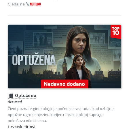
Gledaj na
NETFLIXU
theaters
Optužena
Accused
Život poznate ginekologinje počne se raspadati kad ozbiljne
optužbe ugroze njezinu karijeru i brak, dok joj supruga
pokušava otkriti istinu.
Hrvatski titlovi