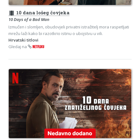
theaters
10 dana lošeg čovjeka
10 Days of a Bad Man
Izmučen i slomljen, obudovjeli privatni istražitelj mora raspetljati
mrežu laži kako bi razotkrio istinu o ubojstvu u vili.
Hrvatski titlovi
Gledaj na
NETFLIXU