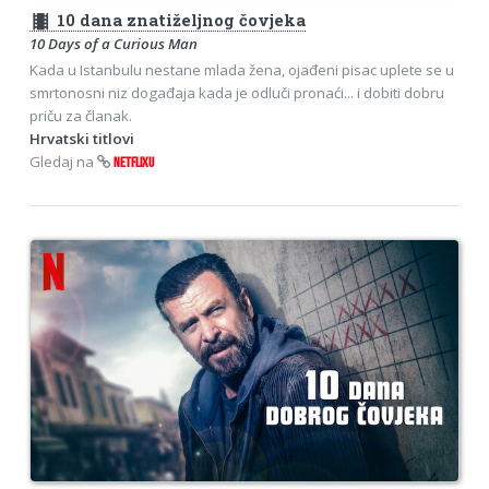
theaters
10 dana znatiželjnog čovjeka
10 Days of a Curious Man
Kada u Istanbulu nestane mlada žena, ojađeni pisac uplete se u
smrtonosni niz događaja kada je odluči pronaći... i dobiti dobru
priču za članak.
Hrvatski titlovi
Gledaj na
NETFLIXU