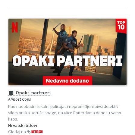
theaters
Opaki partneri
Almost Cops
Kad nadobudni lokalni policajac i nepromišljeni bivši detektiv
silom prilika udruže snage, na ulice Rotterdama donesu samo
kaos.
Hrvatski titlovi
Gledaj na
NETFLIXU