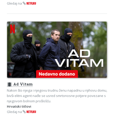
Gledaj na
NETFLIXU
theaters
Ad Vitam
Nakon što njega i njegovu trudnu ženu napadnu u njihovu domu,
bivši elitni agent nađe se usred smrtonosne potjere povezane s
njegovom bolnom prošlošću.
Hrvatski titlovi
Gledaj na
NETFLIXU