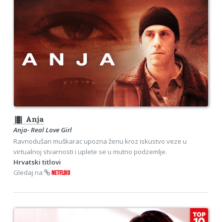
theaters
Anja
Anja- Real Love Girl
Ravnodušan muškarac upozna ženu kroz iskustvo veze u
virtualnoj stvarnosti i uplete se u mutno podzemlje.
Hrvatski titlovi
Gledaj na
NETFLIXU