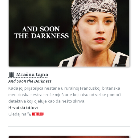
theaters
Mračna tajna
And Soon the Darkness
Kada joj prijateljica nestane u ruralnoj Francuskoj, britanska
medicinska sestra sreće mještane koji nisu od velike pomoći i
detektiva koji djeluje kao da nešto skriva.
Hrvatski titlovi
Gledaj na
NETFLIXU