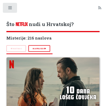
Toggle
Što
nudi u Hrvatskoj?
NETFLIX
Misterije: 216 naslova
NATRAG
NAPRIJED