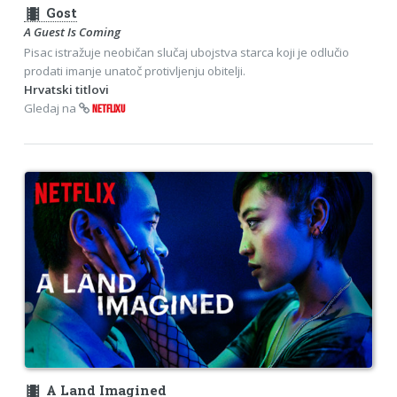
theaters
Gost
A Guest Is Coming
Pisac istražuje neobičan slučaj ubojstva starca koji je odlučio
prodati imanje unatoč protivljenju obitelji.
Hrvatski titlovi
Gledaj na
NETFLIXU
theaters
A Land Imagined