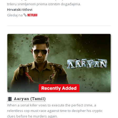
trileru snimljenom prema istinitim događajima.
Hrvatski titlovi
Gledaj na
NETFLIXU
theaters
Aaryan (Tamil)
When a serial killer vows to execute the perfect crime, a
relentless cop must race against time to decipher his cryptic
clues before he murders again.