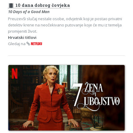
theaters
10 dana dobrog čovjeka
10 Days of a Good Man
Preuzevši slučaj nestale osobe, odvjetnik koji je postao privatni
detektiv krene na neočekivano putovanje koje će mu iz temelja
promijeniti život.
Hrvatski titlovi
Gledaj na
NETFLIXU