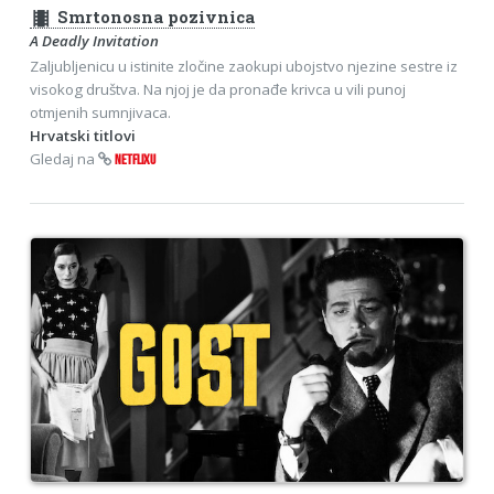
theaters
Smrtonosna pozivnica
A Deadly Invitation
Zaljubljenicu u istinite zločine zaokupi ubojstvo njezine sestre iz
visokog društva. Na njoj je da pronađe krivca u vili punoj
otmjenih sumnjivaca.
Hrvatski titlovi
Gledaj na
NETFLIXU