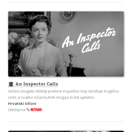
theaters
An Inspector Calls
Večeru bogate obitelji prekine inspektor koji istražuje tragičnu
smrt, a svatko od prisutnih mogao bi biti upleten.
Hrvatski titlovi
Gledaj na
NETFLIXU