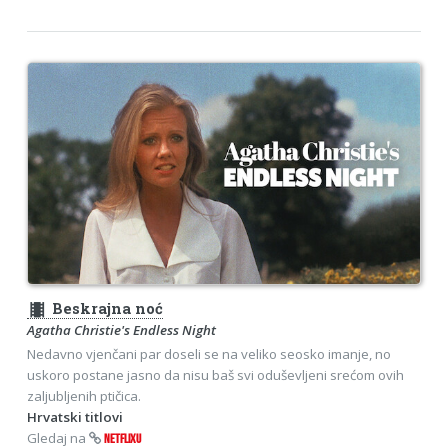
theaters
Beskrajna noć
Agatha Christie's Endless Night
Nedavno vjenčani par doseli se na veliko seosko imanje, no
uskoro postane jasno da nisu baš svi oduševljeni srećom ovih
zaljubljenih ptičica.
Hrvatski titlovi
Gledaj na
NETFLIXU