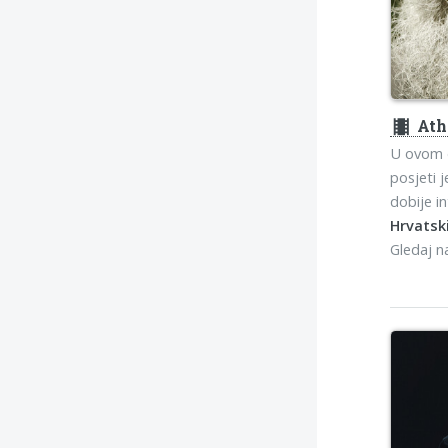
theaters
Ath
U ovom d
posjeti 
dobije i
Hrvatski
Gledaj 