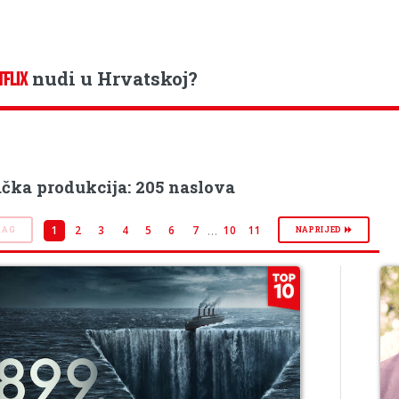
nudi u Hrvatskoj?
TFLIX
čka produkcija: 205 naslova
…
1
2
3
4
5
6
7
10
11
RAG
NAPRIJED