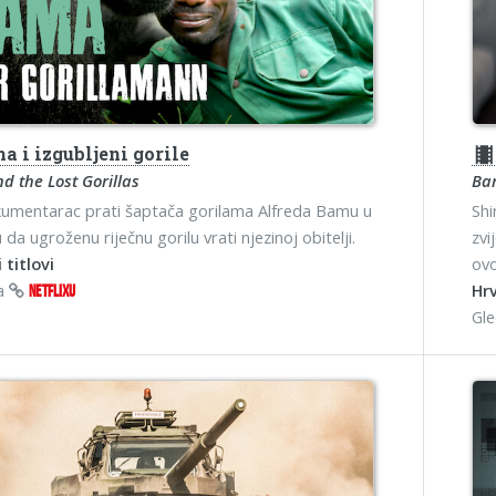
 i izgubljeni gorile
theater
 the Lost Gorillas
Bar
umentarac prati šaptača gorilama Alfreda Bamu u
Shi
da ugroženu riječnu gorilu vrati njezinoj obitelji.
zvi
 titlovi
ov
na
Hrv
NETFLIXU
Gl