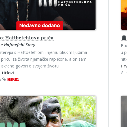
o: Haftbefehlova priča
theater
e Haftbefehl Story
Bav
ntervjui s Haftbefehlom i njemu bliskim ljudima
u p
u priču iza života njemačke rap ikone, a on sam
hit
 iskreno govori o svojem životu.
Hrv
 titlovi
Gl
na
NETFLIXU