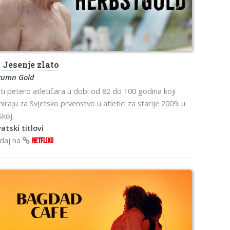
s
Jesenje zlato
tumn Gold
ti petero atletičara u dobi od 82 do 100 godina koji
niraju za Svjetsko prvenstvo u atletici za starije 2009. u
skoj.
atski titlovi
edaj na
NETFLIXU