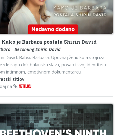
s
Kako je Barbara postala Shirin David
bara - Becoming Shirin David
rin David. Babsi. Barbara. Upoznaj ženu koja stoji iza
jezde rapa dok balansira slavu, posao i svoj identitet u
om intimnom, emotivnom dokumentarcu.
atski titlovi
edaj na
NETFLIXU