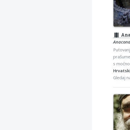
theaters
Ana
Anaconda
Putovanj
prašume,
s moćno
Hrvatski
Gledaj 