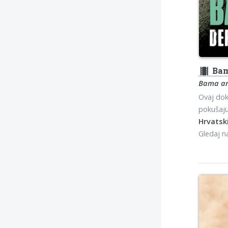
theaters
Bama
Bama and
Ovaj dok
pokušaju 
Hrvatski
Gledaj 