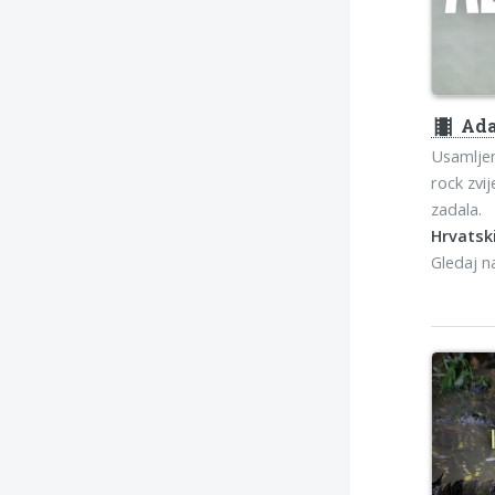
theaters
Ad
Usamljen
rock zvij
zadala.
Hrvatski
Gledaj 