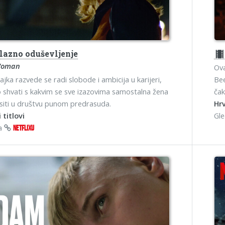
lazno oduševljenje
theater
Woman
Ova
jka razvede se radi slobode i ambicija u karijeri,
Bee
 shvati s kakvim se sve izazovima samostalna žena
čak
iti u društvu punom predrasuda.
Hrv
 titlovi
Gl
na
NETFLIXU