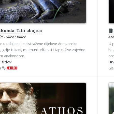
konda: Tihi ubojica
theater
 - Silent Killer
Arm
e u udaljene i neistražene dijelove Amazonske
U p
 gdje tukani, majmuni urlikavci i tapiri žive zajedno
bla
m anakondom.
oro
 titlovi
Hrv
na
Gl
NETFLIXU