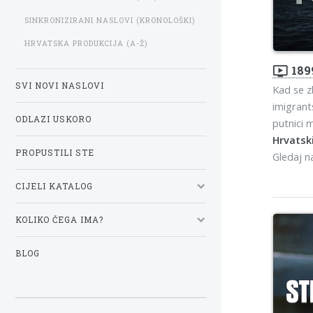
SINKRONIZIRANI NASLOVI (KRONOLOŠKI)
HRVATSKA PRODUKCIJA (A-Ž)
ondemand_video
189
SVI NOVI NASLOVI
Kad se z
imigrant
ODLAZI USKORO
putnici 
Hrvatski
PROPUSTILI STE
Gledaj 
CIJELI KATALOG
KOLIKO ČEGA IMA?
BLOG