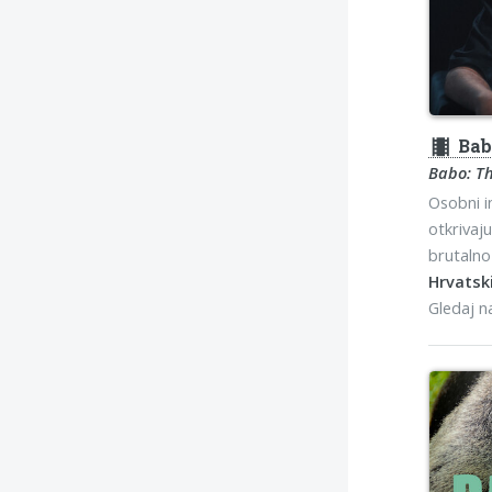
theaters
Bab
Babo: Th
Osobni i
otkrivaj
brutalno
Hrvatski
Gledaj 