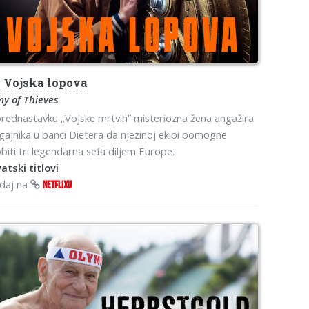
s
Vojska lopova
y of Thieves
rednastavku „Vojske mrtvih” misteriozna žena angažira
gajnika u banci Dietera da njezinoj ekipi pomogne
biti tri legendarna sefa diljem Europe.
atski titlovi
edaj na
NETFLIXU