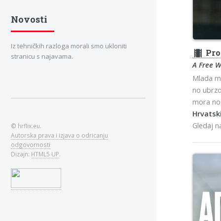
Novosti
Iz tehničkih razloga morali smo ukloniti
theaters
Pro
stranicu s najavama.
A Free 
Mlada ma
no ubrzo
mora nos
Hrvatski
Gledaj 
© hrflix.eu.
Autorska prava i izjava o odricanju
odgovornosti
Dizajn:
HTML5 UP
.