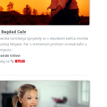
s
Bagdad Cafe
arska turistkinja sprijatelji se s vlasnikom kafića-motela
ustinji Mojave. Par s vremenom pretvori oronuli kafić u
-mjesto.
atski titlovi
edaj na
NETFLIXU