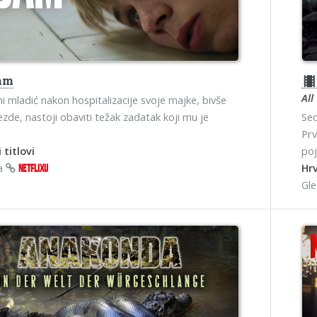
am
theater
All
i mladić nakon hospitalizacije svoje majke, bivše
ezde, nastoji obaviti težak zadatak koji mu je
Sed
Prv
 titlovi
poj
na
Hrv
NETFLIXU
Gl