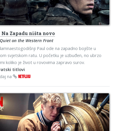
s
Na Zapadu ništa novo
 Quiet on the Western Front
amnaestogodišnji Paul ode na zapadno bojište u
om svjetskom ratu. U početku je uzbuđen, no ubrzo
mi koliko je život u rovovima zapravo surov.
atski titlovi
edaj na
NETFLIXU