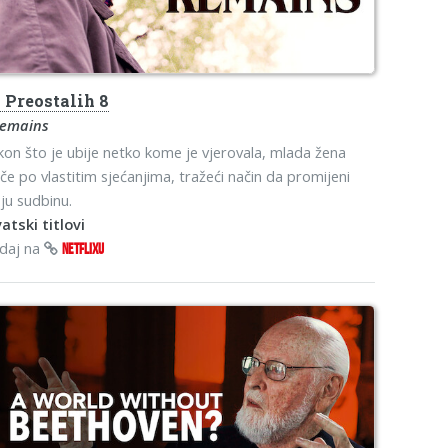
s
Preostalih 8
Remains
on što je ubije netko kome je vjerovala, mlada žena
če po vlastitim sjećanjima, tražeći način da promijeni
ju sudbinu.
atski titlovi
edaj na
NETFLIXU