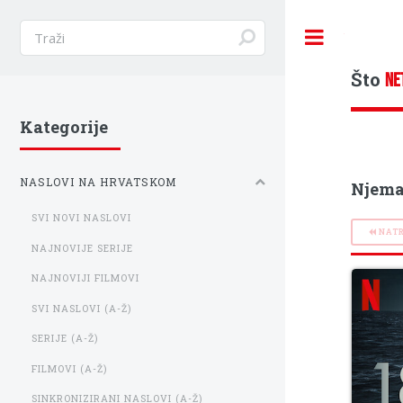
Toggle
Što
NE
Kategorije
NASLOVI NA HRVATSKOM
Njema
SVI NOVI NASLOVI
NAT
NAJNOVIJE SERIJE
NAJNOVIJI FILMOVI
SVI NASLOVI (A-Ž)
SERIJE (A-Ž)
FILMOVI (A-Ž)
SINKRONIZIRANI NASLOVI (A-Ž)