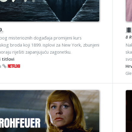
9.
theater
8 
bog misterioznih događaja promijeni kurs
skog broda koji 1899. isplovi za New York, zbunjeni
Nak
moraju riješiti zapanjujuću zagonetku.
ska
 titlovi
svo
na
Hrv
NETFLIXU
Gl