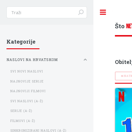
Toggle
Što
NE
Kategorije
NASLOVI NA HRVATSKOM
Obitel
SVI NOVI NASLOVI
NAT
NAJNOVIJE SERIJE
NAJNOVIJI FILMOVI
SVI NASLOVI (A-Ž)
SERIJE (A-Ž)
FILMOVI (A-Ž)
SINKRONIZIRANI NASLOVI (A-Ž)