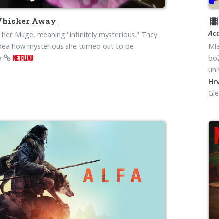
hisker Away
theater
Aca
l her Muge, meaning "infinitely mysterious." They
dea how mysterious she turned out to be.
Mla
na
bož
NETFLIXU
uni
Hrv
Gl