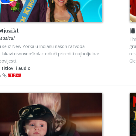
 Mjuzikl
theater
Musical
Thr
ši se iz New Yorka u Indianu nakon razvoda
gra
, lukavi osnovnoškolac odluči prirediti najbolju bar
res
ovijesti.
Gl
 titlovi i audio
na
NETFLIXU