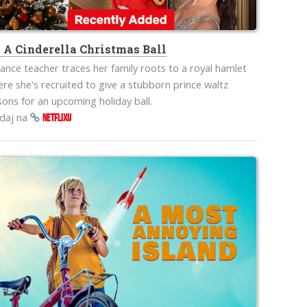
s
A Cinderella Christmas Ball
ance teacher traces her family roots to a royal hamlet
re she's recruited to give a stubborn prince waltz
sons for an upcoming holiday ball.
edaj na
NETFLIXU