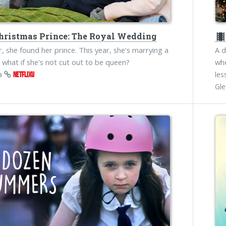
hristmas Prince: The Royal Wedding
theater
r, she found her prince. This year, she's marrying a
A d
t what if she's not cut out to be queen?
whe
na
les
NETFLIXU
Gl