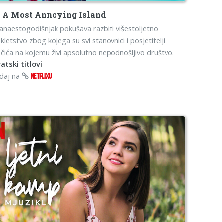
s
A Most Annoying Island
anaestogodišnjak pokušava razbiti višestoljetno
kletstvo zbog kojega su svi stanovnici i posjetitelji
čića na kojemu živi apsolutno nepodnošljivo društvo.
atski titlovi
edaj na
NETFLIXU