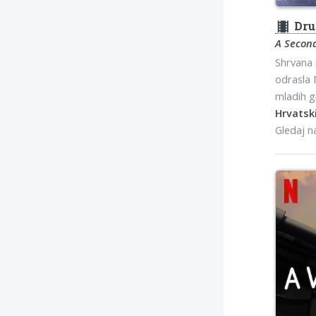
theaters
Drug
A Second
Shrvana n
odrasla 
mladih g
Hrvatski
Gledaj 