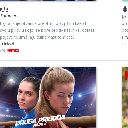
jeta
theater
 Summers
Jed
ogodišnje blizanke preotmu dječji film kako bi
pro
 svoju priču u kojoj se bore protiv nasilnika, odlaze
oto
pojeve te smišljaju psine vlastitom tati.
Hrv
 titlovi
Gl
na
NETFLIXU