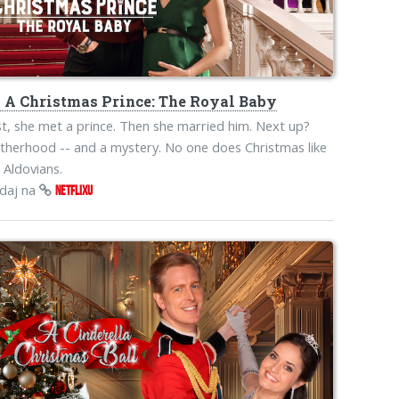
s
A Christmas Prince: The Royal Baby
st, she met a prince. Then she married him. Next up?
herhood -- and a mystery. No one does Christmas like
 Aldovians.
edaj na
NETFLIXU