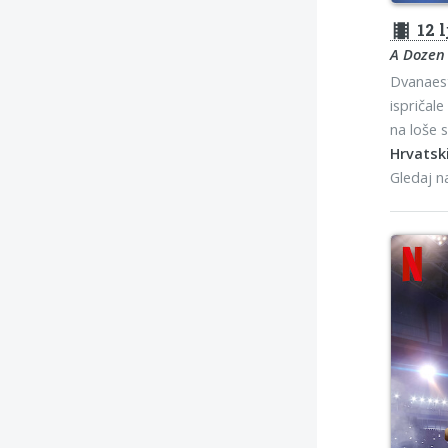
theaters
12 l
A Dozen
Dvanaest
ispričale
na loše s
Hrvatski
Gledaj 