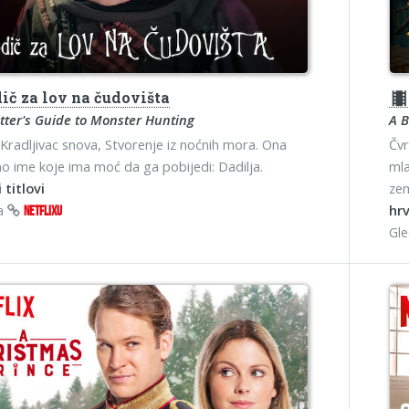
ič za lov na čudovišta
theater
tter's Guide to Monster Hunting
A B
Kradljivac snova, Stvorenje iz noćnih mora. Ona
Čvr
no ime koje ima moć da ga pobijedi: Dadilja.
mla
 titlovi
zem
na
hrv
NETFLIXU
Gl