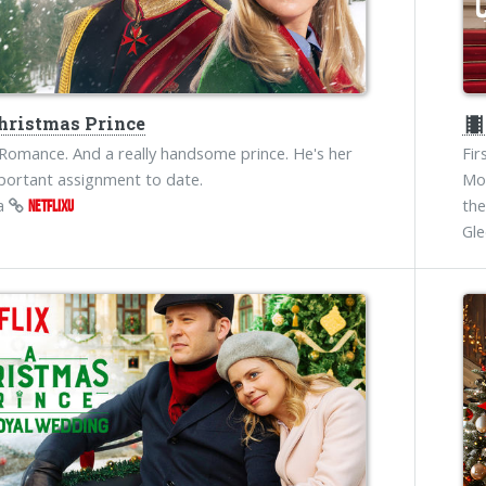
hristmas Prince
theater
 Romance. And a really handsome prince. He's her
Fir
ortant assignment to date.
Mot
na
the
NETFLIXU
Gl