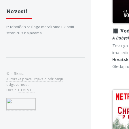
Novosti
Iz tehničkih razloga morali smo ukloniti
theaters
Vod
stranicu s najavama.
A Babysi
Zovu ga 
ima jedi
Hrvatski
Gledaj 
© hrflix.eu.
Autorska prava i izjava o odricanju
odgovornosti
Dizajn:
HTML5 UP
.