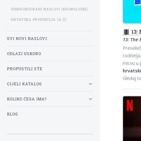
SINKRONIZIRANI NASLOVI (KRONOLOŠKI)
HRVATSKA PRODUKCIJA (A-Ž)
theaters
13:
SVI NOVI NASLOVI
13: The 
Preseliv
ODLAZI USKORO
roditelja
micvu u p
PROPUSTILI STE
hrvatski
Gledaj 
CIJELI KATALOG
KOLIKO ČEGA IMA?
BLOG