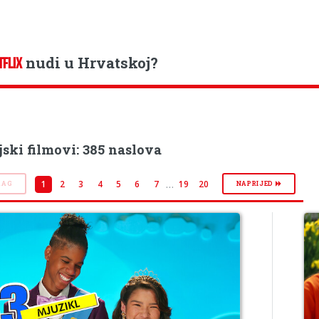
nudi u Hrvatskoj?
TFLIX
jski filmovi: 385 naslova
…
1
2
3
4
5
6
7
19
20
RAG
NAPRIJED