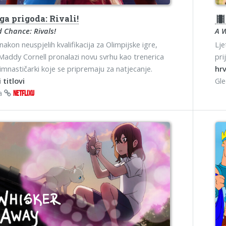
a prigoda: Rivali!
theater
 Chance: Rivals!
A 
akon neuspjelih kvalifikacija za Olimpijske igre,
Lje
Maddy Cornell pronalazi novu svrhu kao trenerica
pri
imnastičarki koje se pripremaju za natjecanje.
hrv
 titlovi
Gl
na
NETFLIXU