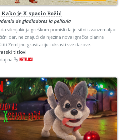
s
Kako je X spasio Božić
demia de gladiadores la película
da vilenjakinja greškom pomisli da je sitni izvanzemaljac
ićni dar, ne znajući da njezina nova igračka planira
štiti Zemljinu gravitaciju i ukrasti sve darove.
atski titlovi
edaj na
NETFLIXU