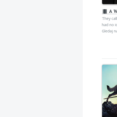
theaters
A W
They cal
had no i
Gledaj 