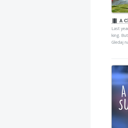
theaters
A C
Last yea
king. Bu
Gledaj 