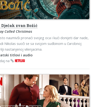
s
Dječak zvan Božić
oy Called Christmas
sto naumivši pronaći svojeg oca i kući donijeti dar nade,
di Nikolas suoči se sa svojom sudbinom u čarobnoj
lji nastanjenoj vilenjacima.
atski titlovi i audio
edaj na
NETFLIXU