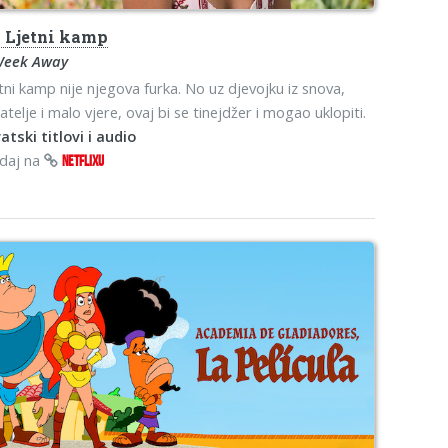
s
Ljetni kamp
Week Away
tni kamp nije njegova furka. No uz djevojku iz snova,
jatelje i malo vjere, ovaj bi se tinejdžer i mogao uklopiti.
atski titlovi i audio
edaj na
NETFLIXU