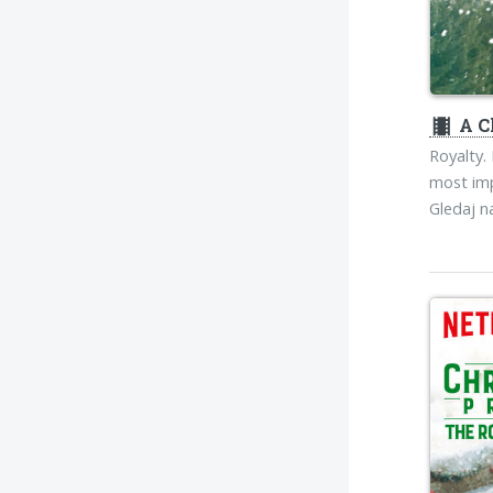
theaters
A C
Royalty.
most imp
Gledaj 