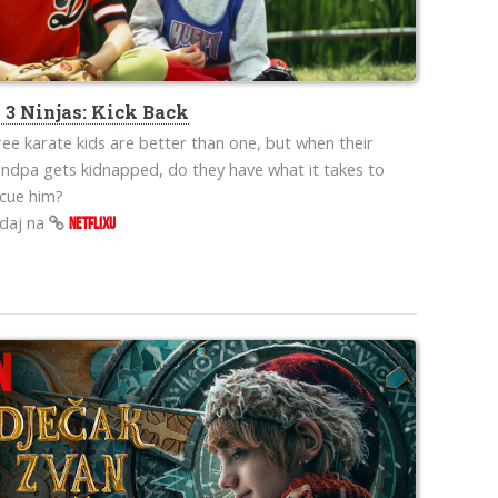
s
3 Ninjas: Kick Back
ee karate kids are better than one, but when their
ndpa gets kidnapped, do they have what it takes to
cue him?
edaj na
NETFLIXU