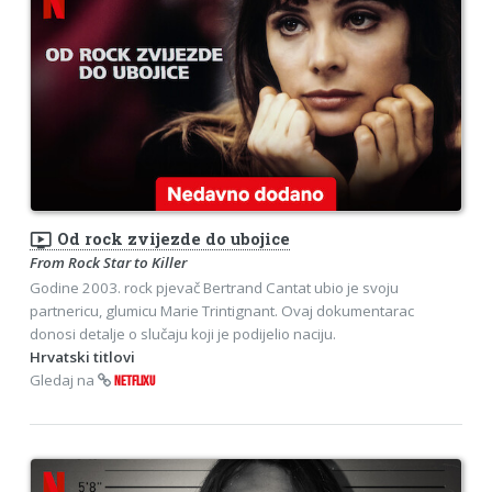
ondemand_video
Od rock zvijezde do ubojice
From Rock Star to Killer
Godine 2003. rock pjevač Bertrand Cantat ubio je svoju
partnericu, glumicu Marie Trintignant. Ovaj dokumentarac
donosi detalje o slučaju koji je podijelio naciju.
Hrvatski titlovi
Gledaj na
NETFLIXU