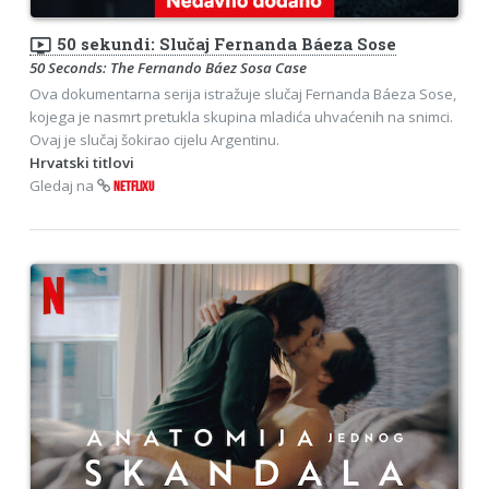
ondemand_video
50 sekundi: Slučaj Fernanda Báeza Sose
50 Seconds: The Fernando Báez Sosa Case
Ova dokumentarna serija istražuje slučaj Fernanda Báeza Sose,
kojega je nasmrt pretukla skupina mladića uhvaćenih na snimci.
Ovaj je slučaj šokirao cijelu Argentinu.
Hrvatski titlovi
Gledaj na
NETFLIXU