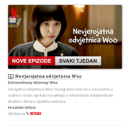
ondemand_video
Nevjerojatna odvjetnica Woo
Extraordinary Attorney Woo
Genijalna odvjetnica Woo Young-woo nosi se s izazovima u
sudnici i izvan nje kao novakinja u vrhunskom odvjetničkom
društvu i žena u spektru autizma.
Hrvatski titlovi
Gledaj na
NETFLIXU