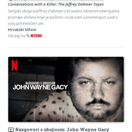
Conversations with a Killer: The Jeffrey Dahmer Tapes
Serijski ubojica Jeffrey Dahmer u brutalno iskrenim intervjuima
priznaje zločine koje je počinio i nudi nam uznemirujući uvid u
svoj poremećen um.
Hrvatski titlovi
Gledaj na
NETFLIXU
ondemand_video
Razgovori s ubojicom: John Wayne Gacy