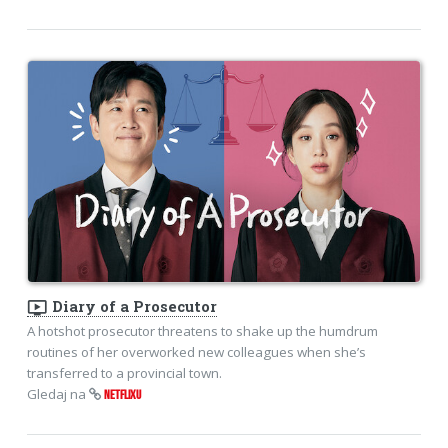
ondemand_video
Diary of a Prosecutor
A hotshot prosecutor threatens to shake up the humdrum
routines of her overworked new colleagues when she’s
transferred to a provincial town.
Gledaj na
NETFLIXU