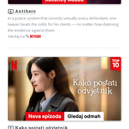
ondemand_video
Antihero
In a justice system that convicts virtually every defendant, one
lawyer beats the odds for his clients — no matter how damning
the evidence against them.
Gledaj na
NETFLIXU
ondemand_video
Kako postati odvjetnik