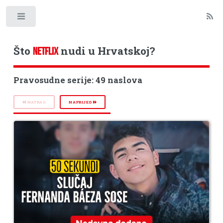
Toggle
Što
nudi u Hrvatskoj?
NETFLIX
Pravosudne serije: 49 naslova
NATRAG
NAPRIJED