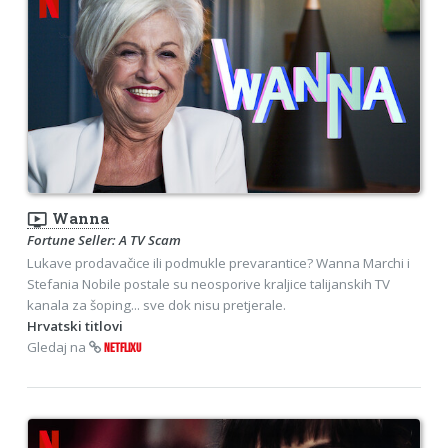
ondemand_video
Wanna
Fortune Seller: A TV Scam
Lukave prodavačice ili podmukle prevarantice? Wanna Marchi i
Stefania Nobile postale su neosporive kraljice talijanskih TV
kanala za šoping... sve dok nisu pretjerale.
Hrvatski titlovi
Gledaj na
NETFLIXU