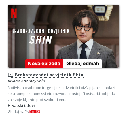
ondemand_video
Brakorazvodni odvjetnik Shin
Divorce Attorney Shin
Motiviran osobnom tragedijom, odvjetnik i bivši pijanist snalazi
se u kompleksnom svijetu razvoda, nastojeći ostvariti pobjedu
za svoje klijente pod svaku cijenu.
Hrvatski titlovi
Gledaj na
NETFLIXU