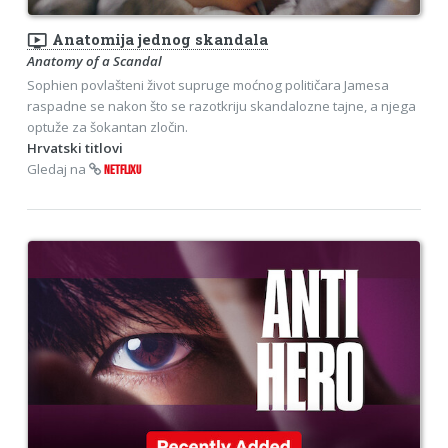
ondemand_video
Anatomija jednog skandala
Anatomy of a Scandal
Sophien povlašteni život supruge moćnog političara Jamesa
raspadne se nakon što se razotkriju skandalozne tajne, a njega
optuže za šokantan zločin.
Hrvatski titlovi
Gledaj na
NETFLIXU