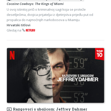
Cocaine Cowboys: The Kings of Miami
U ovoj istinitoj priči o kriminalnoj sagi koja se proteže
desetljećima, dvojica prijatelja iz djetinjstva prijeđu put od
propalica do najmoćnijih narkobosova u Miamiju.
Hrvatski titlovi
Gledaj na
NETFLIXU
ondemand_video
Razgovori s ubojicom: Jeffrey Dahmer