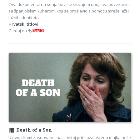
Ova dokumentarna serija bavi se slučajem ubojstva povezanim
sa španjolskim kuharom, koji se proslavio s pomoću mreže laži i
lažnih identiteta.
Hrvatski titlovi
Gledaj na
NETFLIXU
theaters
Death of a Son
U ovoj drami zasnovanoj na istinitoj priči, ožalošćena majka neće