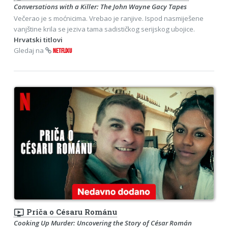
Conversations with a Killer: The John Wayne Gacy Tapes
Večerao je s moćnicima. Vrebao je ranjive. Ispod nasmiješene
vanjštine krila se jeziva tama sadističkog serijskog ubojice.
Hrvatski titlovi
Gledaj na
NETFLIXU
ondemand_video
Priča o Césaru Románu
Cooking Up Murder: Uncovering the Story of César Román