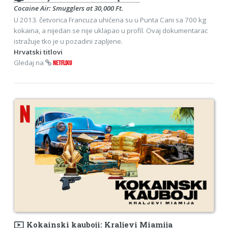
Cocaine Air: Smugglers at 30,000 Ft.
U 2013. četvorica Francuza uhićena su u Punta Cani sa 700 kg
kokaina, a nijedan se nije uklapao u profil. Ovaj dokumentarac
istražuje tko je u pozadini zapljene.
Hrvatski titlovi
Gledaj na
NETFLIXU
ondemand_video
Kokainski kauboji: Kraljevi Miamija