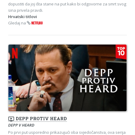
dopustiti da joj išta stane na put kako bi odgovorne za smrt svog
sina privela pravdi.
Hrvatski titlovi
Gledaj na
NETFLIXU
ondemand_video
DEPP PROTIV HEARD
DEPP V HEARD
Po prvi put usporedno prikazujući oba svjedočanstva, ova serija