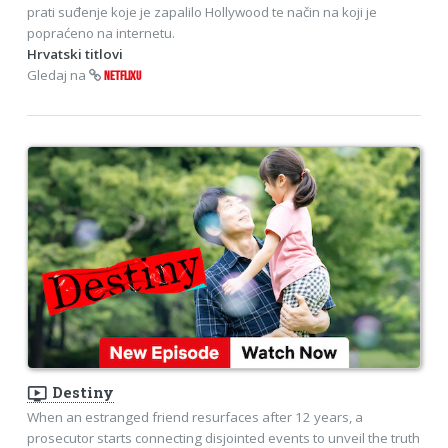
prati suđenje koje je zapalilo Hollywood te način na koji je
popraćeno na internetu.
Hrvatski titlovi
Gledaj na
NETFLIXU
ondemand_video
Destiny
When an estranged friend resurfaces after 12 years, a
prosecutor starts connecting disjointed events to unveil the truth