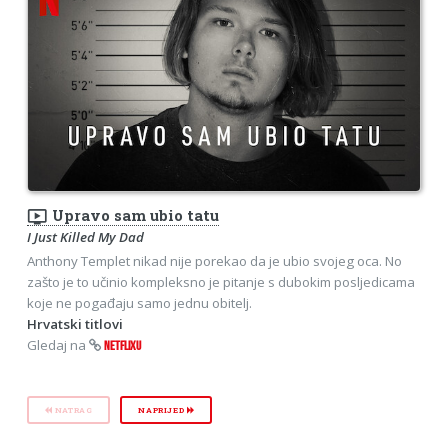
ondemand_video
Upravo sam ubio tatu
I Just Killed My Dad
Anthony Templet nikad nije porekao da je ubio svojeg oca. No
zašto je to učinio kompleksno je pitanje s dubokim posljedicama
koje ne pogađaju samo jednu obitelj.
Hrvatski titlovi
Gledaj na
NETFLIXU
NATRAG
NAPRIJED