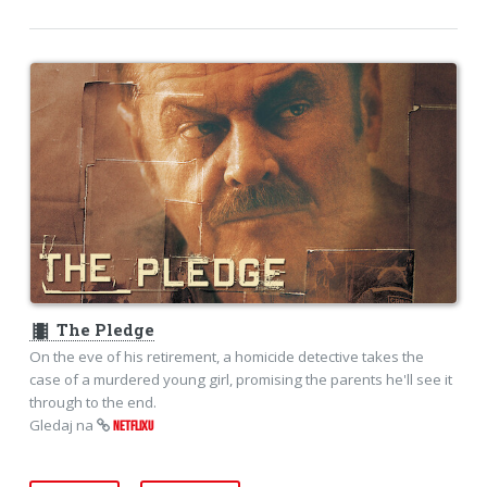
theaters
The Pledge
On the eve of his retirement, a homicide detective takes the
case of a murdered young girl, promising the parents he'll see it
through to the end.
Gledaj na
NETFLIXU