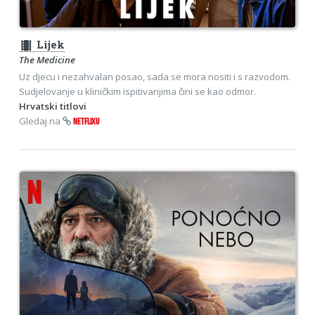
theaters
Lijek
The Medicine
Uz djecu i nezahvalan posao, sada se mora nositi i s razvodom.
Sudjelovanje u kliničkim ispitivanjima čini se kao odmor.
Hrvatski titlovi
Gledaj na
NETFLIXU