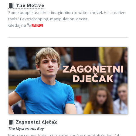
theaters
The Motive
Some people use their imagination to write a novel. His creative
tools? Eavesdropping, manipulation, deceit.
Gledaj na
NETFLIXU
theaters
Zagonetni dječak
The Mysterious Boy
Kada im se novi kolega iz razreda počne ponašati čudno, 14-