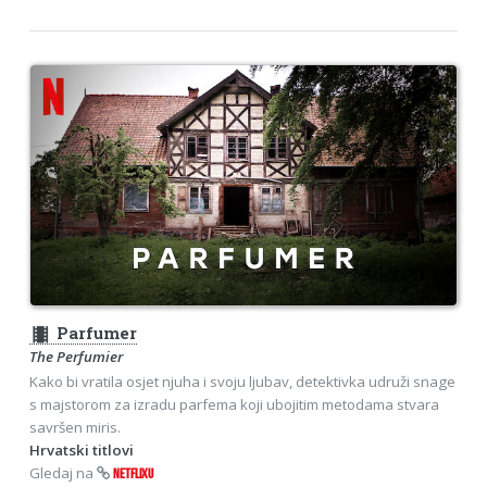
theaters
Parfumer
The Perfumier
Kako bi vratila osjet njuha i svoju ljubav, detektivka udruži snage
s majstorom za izradu parfema koji ubojitim metodama stvara
savršen miris.
Hrvatski titlovi
Gledaj na
NETFLIXU