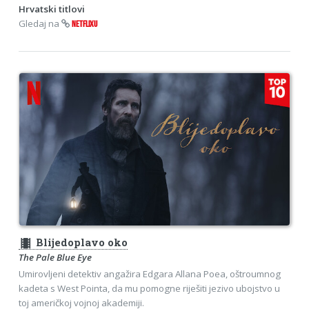
Hrvatski titlovi
Gledaj na
NETFLIXU
theaters
Blijedoplavo oko
The Pale Blue Eye
Umirovljeni detektiv angažira Edgara Allana Poea, oštroumnog
kadeta s West Pointa, da mu pomogne riješiti jezivo ubojstvo u
toj američkoj vojnoj akademiji.