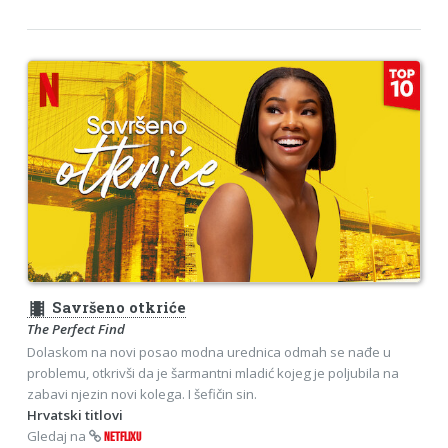
theaters
Savršeno otkriće
The Perfect Find
Dolaskom na novi posao modna urednica odmah se nađe u
problemu, otkrivši da je šarmantni mladić kojeg je poljubila na
zabavi njezin novi kolega. I šefičin sin.
Hrvatski titlovi
Gledaj na
NETFLIXU