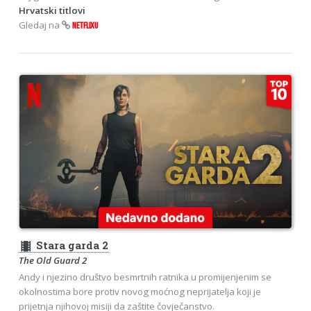
Hrvatski titlovi
Gledaj na
NETFLIXU
theaters
Stara garda 2
The Old Guard 2
Andy i njezino društvo besmrtnih ratnika u promijenjenim se
okolnostima bore protiv novog moćnog neprijatelja koji je
prijetnja njihovoj misiji da zaštite čovječanstvo.