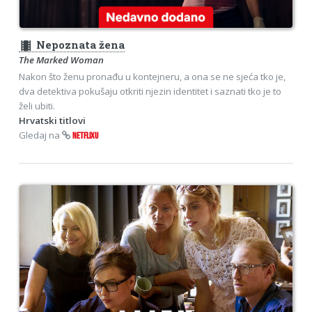
theaters
Nepoznata žena
The Marked Woman
Nakon što ženu pronađu u kontejneru, a ona se ne sjeća tko je,
dva detektiva pokušaju otkriti njezin identitet i saznati tko je to
želi ubiti.
Hrvatski titlovi
Gledaj na
NETFLIXU