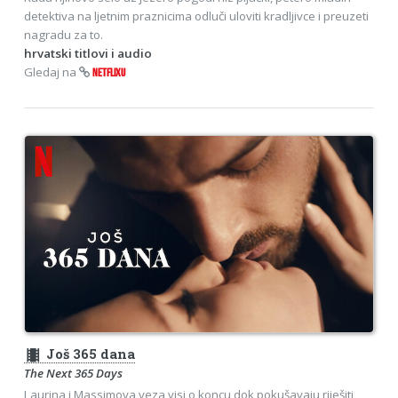
detektiva na ljetnim praznicima odluči uloviti kradljivce i preuzeti
nagradu za to.
hrvatski titlovi i audio
Gledaj na
NETFLIXU
theaters
Još 365 dana
The Next 365 Days
Laurina i Massimova veza visi o koncu dok pokušavaju riješiti