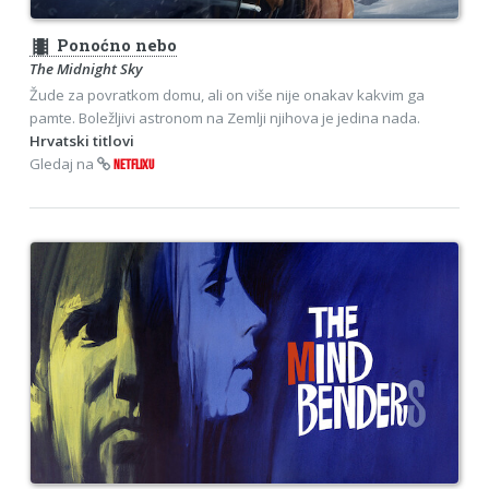
theaters
Ponoćno nebo
The Midnight Sky
Žude za povratkom domu, ali on više nije onakav kakvim ga
pamte. Boležljivi astronom na Zemlji njihova je jedina nada.
Hrvatski titlovi
Gledaj na
NETFLIXU