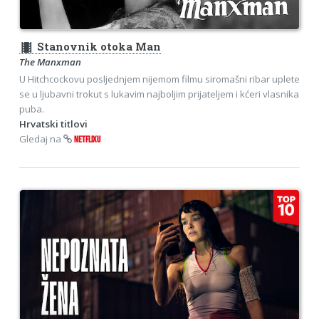
theaters
Stanovnik otoka Man
The Manxman
U Hitchcockovu posljednjem nijemom filmu siromašni ribar uplete
se u ljubavni trokut s lukavim najboljim prijateljem i kćeri vlasnika
puba.
Hrvatski titlovi
Gledaj na
NETFLIXU