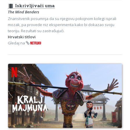
theaters
Iskrivljivači uma
The Mind Benders
Znanstvenik posumnja da su njegovu pokojnom kolegi isprali
mozak, pa provede niz eksperimenta kako bi dokazao svoju
teoriju. Rezultati su zastrašujući.
Hrvatski titlovi
Gledaj na
NETFLIXU