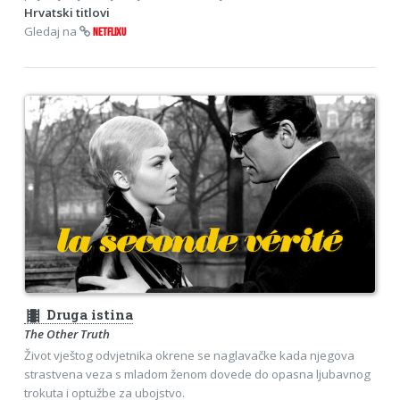
Hrvatski titlovi
Gledaj na
NETFLIXU
theaters
Druga istina
The Other Truth
Život vještog odvjetnika okrene se naglavačke kada njegova
strastvena veza s mladom ženom dovede do opasna ljubavnog
trokuta i optužbe za ubojstvo.