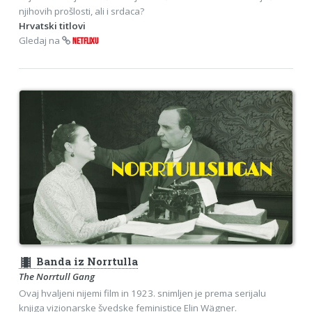
njihovih prošlosti, ali i srdaca?
Hrvatski titlovi
Gledaj na
NETFLIXU
theaters
Banda iz Norrtulla
The Norrtull Gang
Ovaj hvaljeni nijemi film in 1923. snimljen je prema serijalu
knjiga vizionarske švedske feministice Elin Wägner.