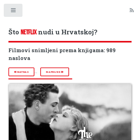
Toggle
Što
nudi u Hrvatskoj?
NETFLIX
Filmovi snimljeni prema knjigama: 989
naslova
...
NATRAG
NAPRIJED