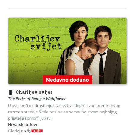
theaters
Charlijev svijet
The Perks of Being a Wallflower
U ovoj priči o odrastanju sramežljiv i depresivan učenik prvog
razreda srednje škole nosi se sa samoubojstvom najboljeg
prijatelja i prvom ljubavi.
Hrvatski titlovi
Gledaj na
NETFLIXU