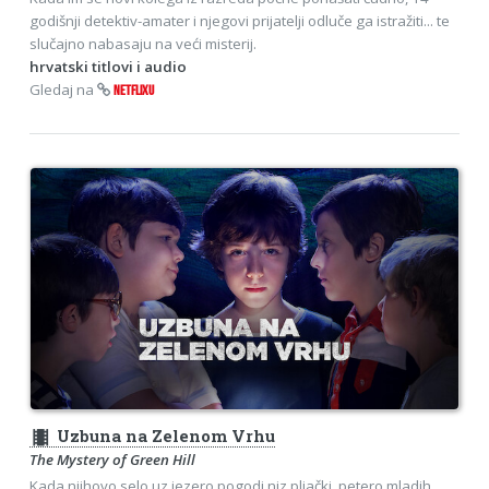
godišnji detektiv-amater i njegovi prijatelji odluče ga istražiti... te
slučajno nabasaju na veći misterij.
hrvatski titlovi i audio
Gledaj na
NETFLIXU
theaters
Uzbuna na Zelenom Vrhu
The Mystery of Green Hill
Kada njihovo selo uz jezero pogodi niz pljački, petero mladih