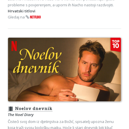
probleme s povjerenjem, a uporni ih Nacho nastoji razdvojiti.
Hrvatski titlovi
Gledaj na
NETFLIXU
theaters
Noelov dnevnik
The Noel Diary
Čisteći svoj dom iz djetinjstva za Božić, spisatelj upozna ženu
koja traži svoju biološku majku. Hoće li stari dnevnik biti ključ