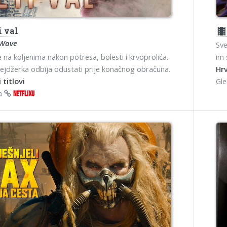
i val
theater
 Wave
Sve
e na koljenima nakon potresa, bolesti i krvoprolića.
im 
nejdžerka odbija odustati prije konačnog obračuna.
Hrv
 titlovi
Gl
na
NETFLIXU