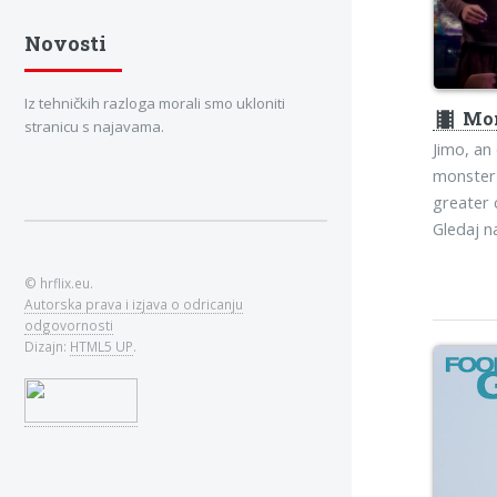
Novosti
Iz tehničkih razloga morali smo ukloniti
theaters
Mon
stranicu s najavama.
Jimo, an
monster 
greater c
Gledaj 
© hrflix.eu.
Autorska prava i izjava o odricanju
odgovornosti
Dizajn:
HTML5 UP
.