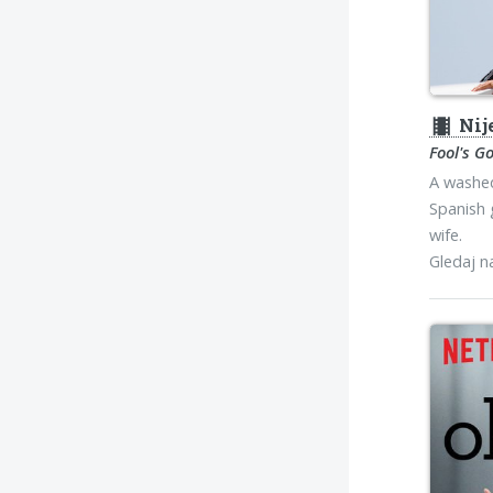
theaters
Nije
Fool's G
A washed
Spanish 
wife.
Gledaj 