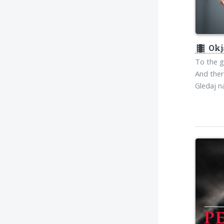
theaters
Okj
To the gi
And ther
Gledaj 