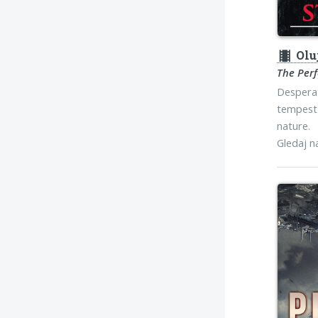
theaters
Oluj
The Perf
Desperat
tempest 
nature.
Gledaj 