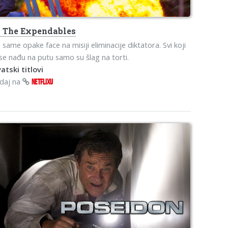
s
The Expendables
 same opake face na misiji eliminacije diktatora. Svi koji
se nađu na putu samo su šlag na torti.
atski titlovi
edaj na
NETFLIXU