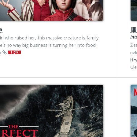
a
theater
Int
rl who raised her, this massive creature is family.
e's no way big business is turning her into food.
Žit
na
nek
NETFLIXU
Hrv
Gl