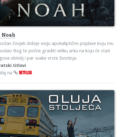
s
Noah
ožan čovjek dobije viziju apokaliptične poplave koju mu
poslao Bog te počne graditi veliku arku na koju će stati
gova obitelj i par svake vrste životinja.
atski titlovi
edaj na
NETFLIXU