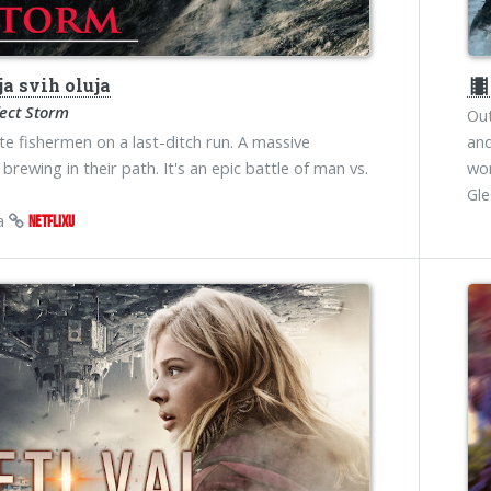
a svih oluja
theater
ect Storm
Ou
e fishermen on a last-ditch run. A massive
and
brewing in their path. It's an epic battle of man vs.
wor
Gl
na
NETFLIXU