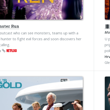
ster Run
theater
Mo
 outcast who can see monsters, teams up with a
hunter to fight evil forces and soon discovers her
U p
alling.
pri
na
pok
NETFLIXU
Hrv
Gl