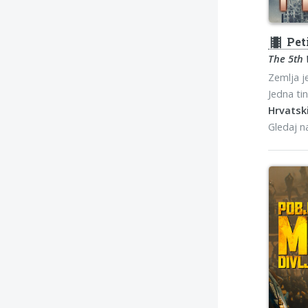
theaters
Pet
The 5th
Zemlja j
Jedna ti
Hrvatski
Gledaj 