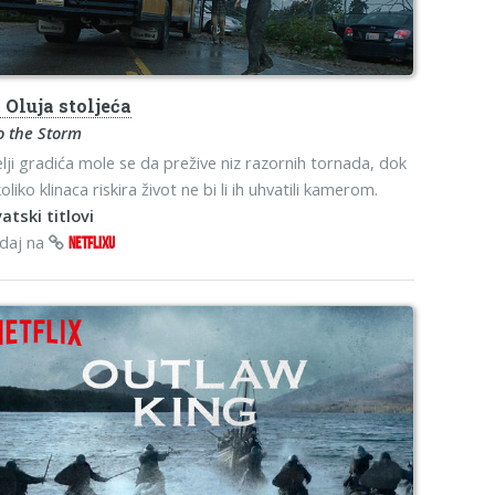
s
Oluja stoljeća
o the Storm
elji gradića mole se da prežive niz razornih tornada, dok
oliko klinaca riskira život ne bi li ih uhvatili kamerom.
atski titlovi
edaj na
NETFLIXU