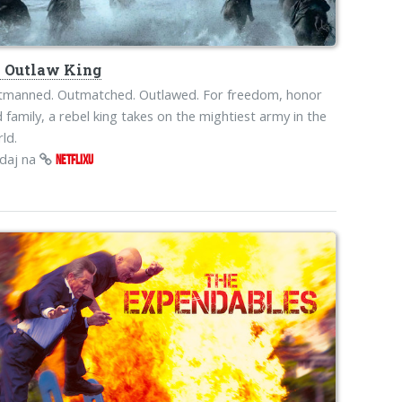
s
Outlaw King
tmanned. Outmatched. Outlawed. For freedom, honor
 family, a rebel king takes on the mightiest army in the
ld.
edaj na
NETFLIXU