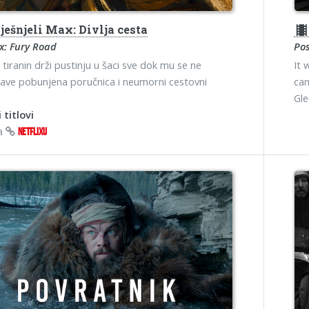
ešnjeli Max: Divlja cesta
theater
: Fury Road
Po
i tiranin drži pustinju u šaci sve dok mu se ne
It 
ave pobunjena poručnica i neumorni cestovni
cam
Gl
 titlovi
na
NETFLIXU