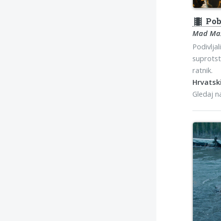
theaters
Pobj
Mad Max
Podivljal
suprotst
ratnik.
Hrvatski
Gledaj 