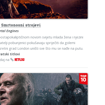
s
Smrtonosni strojevi
rtal Engines
ostapokaliptičnom novom svijetu mlada žena i njezini
jatelji pobunjenici pokušavaju spriječiti da golemi
retni grad London uništi sve što mu se nađe na putu.
atski titlovi
edaj na
NETFLIXU