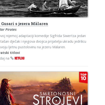
s
Gusari s jezera Mälaren
ar Pirates
voj nijemoj adaptaciji komedije Sigfrida Siwertza jedan
tašan dječak i njegova dvojica prijatelja ukradu jedrilicu
svoju ljetnu pustolovinu na jezeru Mälaren.
atski titlovi
edaj na
NETFLIXU