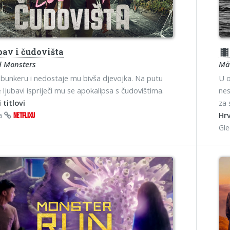
bav i čudovišta
theater
d Monsters
Mäl
u bunkeru i nedostaje mu bivša djevojka. Na putu
U o
 ljubavi ispriječi mu se apokalipsa s čudovištima.
nes
 titlovi
za 
na
Hrv
NETFLIXU
Gl