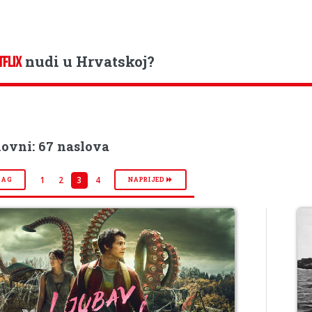
nudi u Hrvatskoj?
TFLIX
lovni: 67 naslova
1
2
3
4
RAG
NAPRIJED