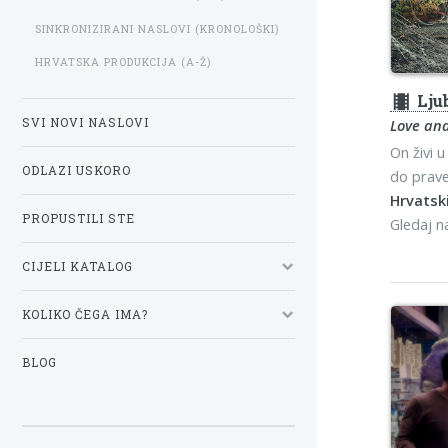
SINKRONIZIRANI NASLOVI (KRONOLOŠKI)
HRVATSKA PRODUKCIJA (A-Ž)
theaters
Lju
SVI NOVI NASLOVI
Love an
On živi 
ODLAZI USKORO
do prave
Hrvatski
PROPUSTILI STE
Gledaj 
CIJELI KATALOG
KOLIKO ČEGA IMA?
BLOG