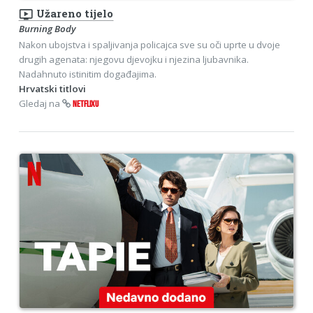
ondemand_video
Užareno tijelo
Burning Body
Nakon ubojstva i spaljivanja policajca sve su oči uprte u dvoje
drugih agenata: njegovu djevojku i njezina ljubavnika.
Nadahnuto istinitim događajima.
Hrvatski titlovi
Gledaj na
NETFLIXU