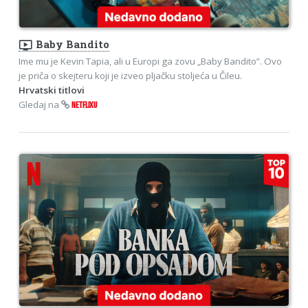
ondemand_video
Baby Bandito
Ime mu je Kevin Tapia, ali u Europi ga zovu „Baby Bandito”. Ovo
je priča o skejteru koji je izveo pljačku stoljeća u Čileu.
Hrvatski titlovi
Gledaj na
NETFLIXU