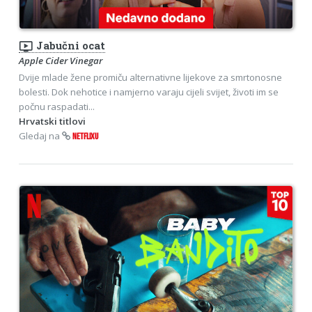
ondemand_video
Jabučni ocat
Apple Cider Vinegar
Dvije mlade žene promiču alternativne lijekove za smrtonosne
bolesti. Dok nehotice i namjerno varaju cijeli svijet, životi im se
počnu raspadati...
Hrvatski titlovi
Gledaj na
NETFLIXU