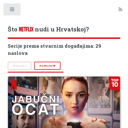
Toggle
Što
nudi u Hrvatskoj?
NETFLIX
Serije prema stvarnim događajima: 29
naslova
NATRAG
NAPRIJED