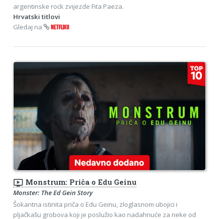
argentinske rock zvijezde Fita Paeza.
Hrvatski titlovi
Gledaj na
NETFLIXU
ondemand_video
Monstrum: Priča o Edu Geinu
Monster: The Ed Gein Story
Šokantna istinita priča o Edu Geinu, zloglasnom ubojici i
pljačkašu grobova koji je poslužio kao nadahnuće za neke od