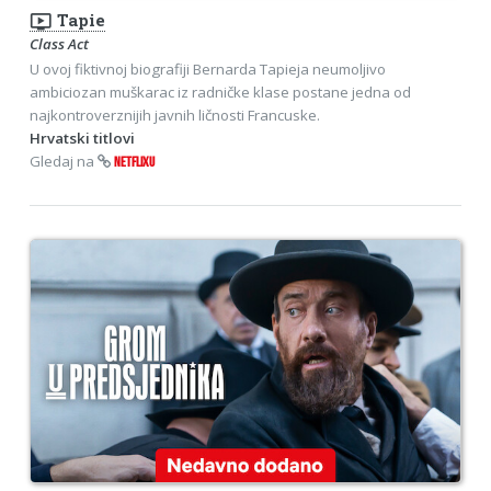
ondemand_video
Tapie
Class Act
U ovoj fiktivnoj biografiji Bernarda Tapieja neumoljivo
ambiciozan muškarac iz radničke klase postane jedna od
najkontroverznijih javnih ličnosti Francuske.
Hrvatski titlovi
Gledaj na
NETFLIXU