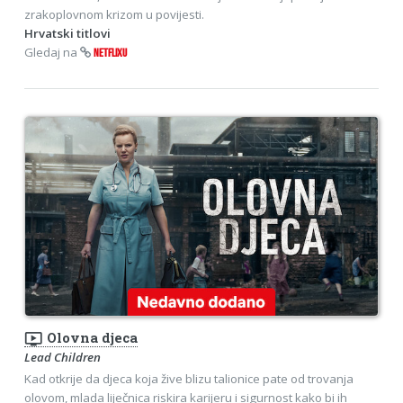
zrakoplovnom krizom u povijesti.
Hrvatski titlovi
Gledaj na
NETFLIXU
ondemand_video
Olovna djeca
Lead Children
Kad otkrije da djeca koja žive blizu talionice pate od trovanja
olovom, mlada liječnica riskira karijeru i sigurnost kako bi ih