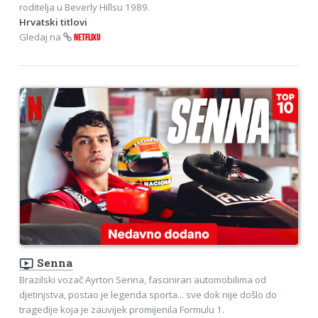
roditelja u Beverly Hillsu 1989.
Hrvatski titlovi
Gledaj na
NETFLIXU
ondemand_video
Senna
Brazilski vozač Ayrton Senna, fasciniran automobilima od
djetinjstva, postao je legenda sporta... sve dok nije došlo do
tragedije koja je zauvijek promijenila Formulu 1.