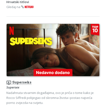
Hrvatski titlovi
Gledaj na
NETFLIXU
ondemand_video
Superseks
Supersex
Nadahnuta stvarnim događajima, ovo je priča o tome kako je
Rocco Siffredi pobjegao od skromna života i postao najveća
porno zvijezda na svijetu.