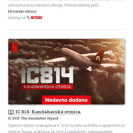
učenicima kroz mrežno učenje. Prema istinitoj priči.
Hrvatski titlovi
Gledaj na
NETFLIXU
ondemand_video
IC 814: Kandaharska otmica
IC 814: The Kandahar Hijack
Tijekom otmice zrakoplova IC 814 na letu za Delhi u opasnosti su
stotine života, a država se nosi s najdužom i najopasnijom