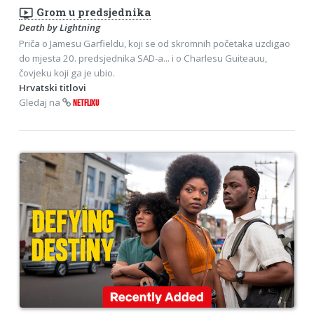
ondemand_video
Grom u predsjednika
Death by Lightning
Priča o Jamesu Garfieldu, koji se od skromnih početaka uzdigao
do mjesta 20. predsjednika SAD-a... i o Charlesu Guiteauu,
čovjeku koji ga je ubio.
Hrvatski titlovi
Gledaj na
NETFLIXU