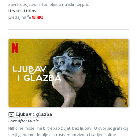
završi ubojstvom. Temeljeno na istinitoj priči.
Hrvatski titlovi
Gledaj na
NETFLIXU
ondemand_video
Ljubav i glazba
Love After Music
Nitko ne može i ne bi trebao živjeti bez ljubavi. U ovoj biografskoj
seriji gledamo detalje o strastvenom životu i karijeri kultne