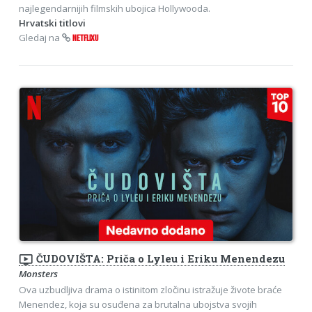
najlegendarnijih filmskih ubojica Hollywooda.
Hrvatski titlovi
Gledaj na
NETFLIXU
ondemand_video
ČUDOVIŠTA: Priča o Lyleu i Eriku Menendezu
Monsters
Ova uzbudljiva drama o istinitom zločinu istražuje živote braće
Menendez, koja su osuđena za brutalna ubojstva svojih