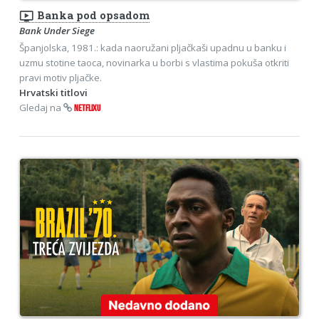
ondemand_video
Banka pod opsadom
Bank Under Siege
Španjolska, 1981.: kada naoružani pljačkaši upadnu u banku i
uzmu stotine taoca, novinarka u borbi s vlastima pokuša otkriti
pravi motiv pljačke.
Hrvatski titlovi
Gledaj na
NETFLIXU