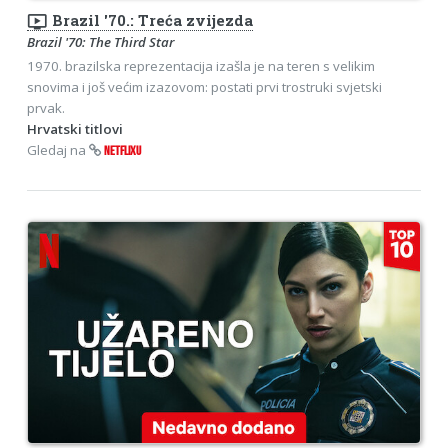
ondemand_video
Brazil '70.: Treća zvijezda
Brazil '70: The Third Star
1970. brazilska reprezentacija izašla je na teren s velikim
snovima i još većim izazovom: postati prvi trostruki svjetski
prvak.
Hrvatski titlovi
Gledaj na
NETFLIXU