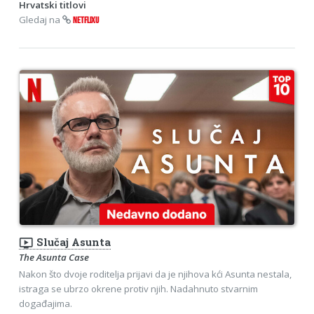
Hrvatski titlovi
Gledaj na
NETFLIXU
ondemand_video
Slučaj Asunta
The Asunta Case
Nakon što dvoje roditelja prijavi da je njihova kći Asunta nestala,
istraga se ubrzo okrene protiv njih. Nadahnuto stvarnim
događajima.