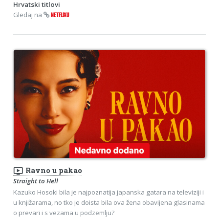
Hrvatski titlovi
Gledaj na
NETFLIXU
ondemand_video
Ravno u pakao
Straight to Hell
Kazuko Hosoki bila je najpoznatija japanska gatara na televiziji i
u knjižarama, no tko je doista bila ova žena obavijena glasinama
o prevari i s vezama u podzemlju?