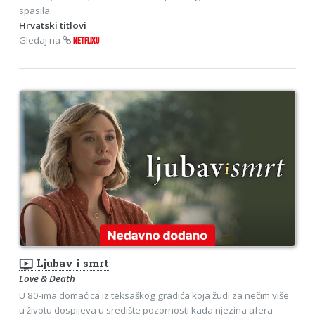
spasila.
Hrvatski titlovi
Gledaj na
NETFLIXU
ondemand_video
Ljubav i smrt
Love & Death
U 80-ima domaćica iz teksaškog gradića koja žudi za nečim više
u životu dospijeva u središte pozornosti kada njezina afera