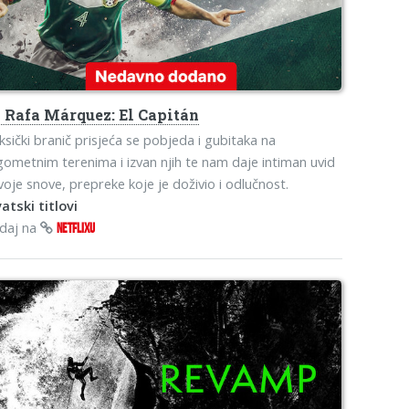
s
Rafa Márquez: El Capitán
sički branič prisjeća se pobjeda i gubitaka na
ometnim terenima i izvan njih te nam daje intiman uvid
voje snove, prepreke koje je doživio i odlučnost.
atski titlovi
edaj na
NETFLIXU