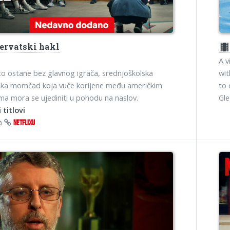
ervatski hakl
theater
A v
o ostane bez glavnog igrača, srednjoškolska
wit
ška momčad koja vuče korijene među američkim
to 
ima mora se ujediniti u pohodu na naslov.
Gl
 titlovi
na
NETFLIXU