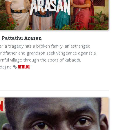
s
Pattathu Arasan
er a tragedy hits a broken family, an estranged
ndfather and grandson seek vengeance against a
rnful village through the sport of kabaddi.
edaj na
NETFLIXU