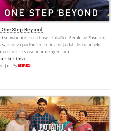
s
One Step Beyond
ti snowboardericu i base skakačicu Géraldine Fasnacht
 savladava padine koje oduzimaju dah, leti u odijelu s
lima i nosi se s osobnom tragedijom.
atski titlovi
edaj na
NETFLIXU