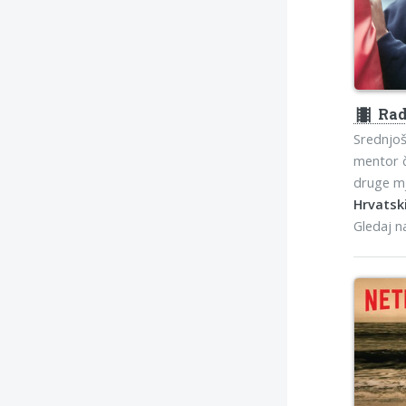
theaters
Rad
Srednjo
mentor č
druge mj
Hrvatski
Gledaj 