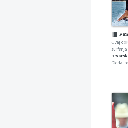
theaters
Pen
Ovaj dok
surfanja 
Hrvatski
Gledaj 