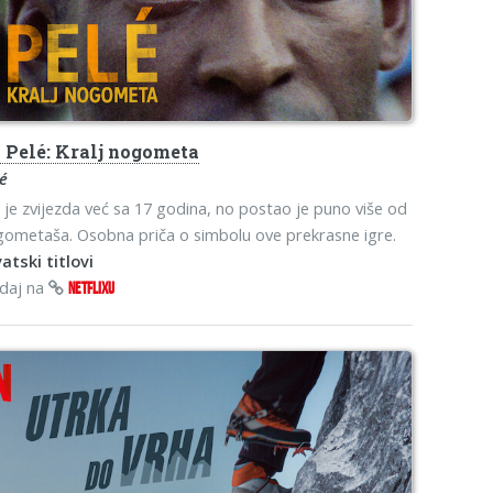
s
Pelé: Kralj nogometa
lé
 je zvijezda već sa 17 godina, no postao je puno više od
ometaša. Osobna priča o simbolu ove prekrasne igre.
atski titlovi
edaj na
NETFLIXU