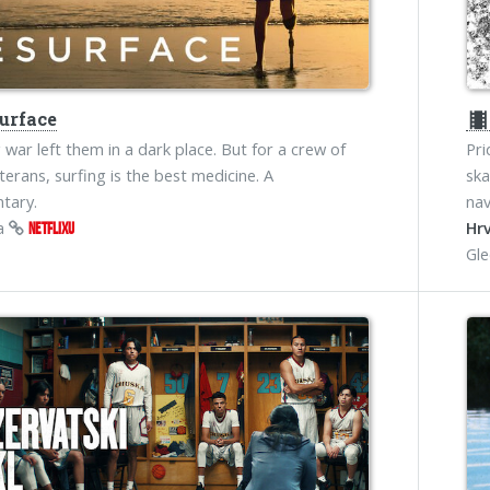
urface
theater
g war left them in a dark place. But for a crew of
Pri
terans, surfing is the best medicine. A
ska
tary.
nav
na
Hrv
NETFLIXU
Gl