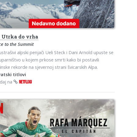
s
Utrka do vrha
ce to the Summit
strašivi alpski penjači Ueli Steck i Dani Arnold upuste se
uparništvo u kojem prkose smrti kako bi postavili
inske rekorde na sjevernoj strani švicarskih Alpa.
atski titlovi
edaj na
NETFLIXU