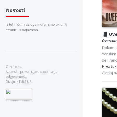
Novosti
Iz tehničkih razloga morali smo ukloniti
stranicu s najavama.
theaters
Ove
Overcom
Dokument
danskim 
de Franc
Hrvatski
© hrflix.eu.
Autorska prava i izjava o odricanju
Gledaj 
odgovornosti
Dizajn:
HTML5 UP
.