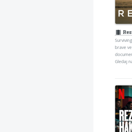
theaters
Res
Survivin
brave ve
documen
Gledaj 