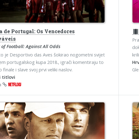
a de Portugal: Os Vencedores
theater
váveis
Pra
of Football: Against All Odds
dok
o je Desportivo das Aves šokirao nogometni svijet
kri
em portugalskog kupa 2018., igrači komentiraju to
Hrv
 finale i slave svoj prvi veliki naslov.
Gl
 titlovi
na
NETFLIXU