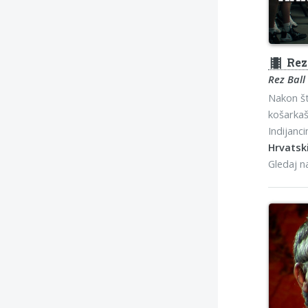
theaters
Rez
Rez Ball
Nakon št
košarka
Indijanc
Hrvatski
Gledaj 