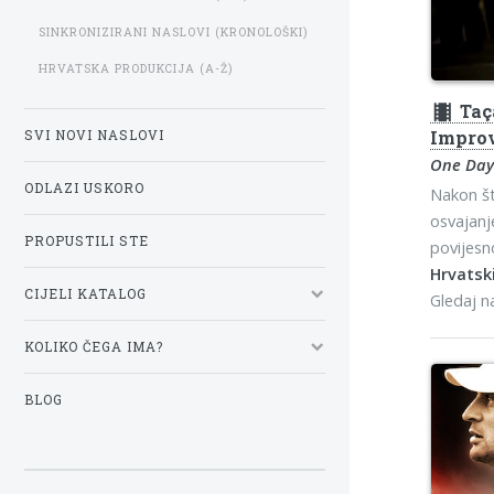
SINKRONIZIRANI NASLOVI (KRONOLOŠKI)
HRVATSKA PRODUKCIJA (A-Ž)
theaters
Taç
Impro
SVI NOVI NASLOVI
One Day 
ODLAZI USKORO
Nakon št
osvajanj
PROPUSTILI STE
povijesno
Hrvatski
CIJELI KATALOG
Gledaj 
KOLIKO ČEGA IMA?
BLOG