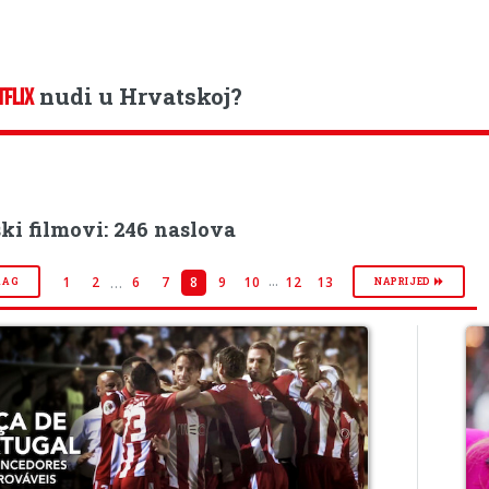
nudi u Hrvatskoj?
TFLIX
ki filmovi: 246 naslova
...
…
1
2
6
7
8
9
10
12
13
RAG
NAPRIJED