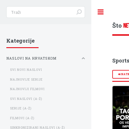
Toggle
Što
NE
Kategorije
NASLOVI NA HRVATSKOM
Sports
SVI NOVI NASLOVI
NAT
NAJNOVIJE SERIJE
NAJNOVIJI FILMOVI
SVI NASLOVI (A-Ž)
SERIJE (A-Ž)
FILMOVI (A-Ž)
SINKRONIZIRANI NASLOVI (A-Ž)