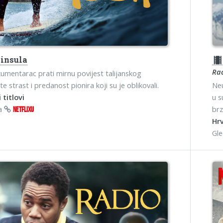
insula
theater
Ra
umentarac prati mirnu povijest talijanskog
te strast i predanost pionira koji su je oblikovali.
Neu
 titlovi
u s
na
brz
NETFLIXU
Hrv
Gl