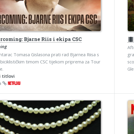
rcoming: Bjarne Riis i ekipa CSC
theater
ing
Aft
arac Tomasa Gislasona prati rad Bjarnea Riisa s
gra
biciklističkim timom CSC tijekom priprema za Tour
sco
e.
Gl
 titlovi
na
NETFLIXU