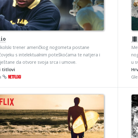
io
theater
školski trener američkog nogometa postane
Mek
ovjeku s intelektualnim poteškoćama te natjera i
nog
eštane da otvore svoja srca i umove.
u s
 titlovi
Hrv
na
Gl
NETFLIXU