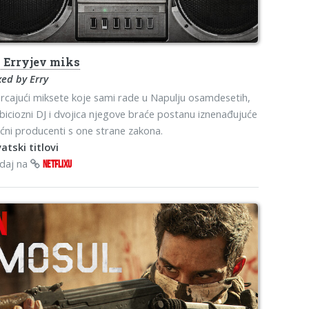
s
Erryjev miks
ed by Erry
rcajući miksete koje sami rade u Napulju osamdesetih,
iciozni DJ i dvojica njegove braće postanu iznenađujuće
ni producenti s one strane zakona.
atski titlovi
edaj na
NETFLIXU