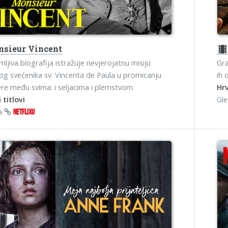
sieur Vincent
theater
mljiva biografija istražuje nevjerojatnu misiju
Gra
og svećenika sv. Vincenta de Paula u promicanju
ih 
jere među svima: i seljacima i plemstvom.
Hrv
 titlovi
Gl
na
NETFLIXU