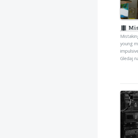
theaters
Mis
Mistakin
young ma
impulsiv
Gledaj 