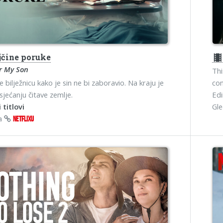
čine poruke
theater
r My Son
Thi
je bilježnicu kako je sin ne bi zaboravio. Na kraju je
con
sjećanju čitave zemlje.
Ed
 titlovi
Gl
na
NETFLIXU