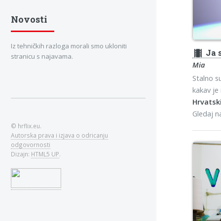
Novosti
Iz tehničkih razloga morali smo ukloniti
theaters
Ja 
stranicu s najavama.
Mia
Stalno su
kakav je 
Hrvatski
Gledaj 
© hrflix.eu.
Autorska prava i izjava o odricanju
odgovornosti
Dizajn:
HTML5 UP
.