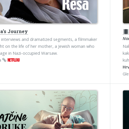
a’s Journey
theater
No
interviews and dramatized segments, a filmmaker
ght on the life of her mother, a Jewish woman who
Nak
age in Nazi-occupied Warsaw.
kak
na
kuh
NETFLIXU
Hrv
Gl