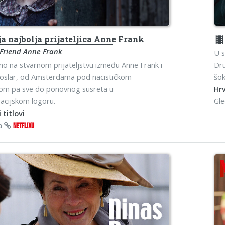
 najbolja prijateljica Anne Frank
theater
 Friend Anne Frank
U s
o na stvarnom prijateljstvu između Anne Frank i
Dru
oslar, od Amsterdama pod nacističkom
šok
jom pa sve do ponovnog susreta u
Hrv
acijskom logoru.
Gl
 titlovi
na
NETFLIXU