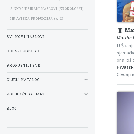
SINKRONIZIRANI NASLOVI (KRONOLOŠKI)
HRVATSKA PRODUKCIJA (A-Ž)
theaters
Mar
SVI NOVI NASLOVI
Marthe 
U Španjol
ODLAZI USKORO
njemačko
ona još 
PROPUSTILI STE
Hrvatski
Gledaj 
CIJELI KATALOG
KOLIKO ČEGA IMA?
BLOG