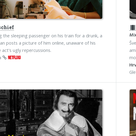
chief
theater
Mix
g the sleeping passenger on his train for a drunk, a
n posts a picture of him online, unaware of his
Šve
e act's ugly repercussions.
amb
na
moć
NETFLIXU
Hrv
Gl