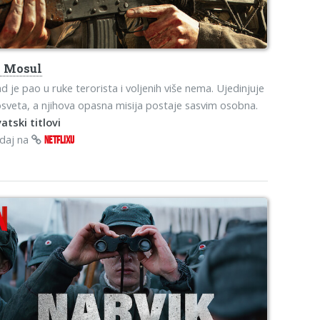
s
Mosul
d je pao u ruke terorista i voljenih više nema. Ujedinjuje
osveta, a njihova opasna misija postaje sasvim osobna.
atski titlovi
edaj na
NETFLIXU