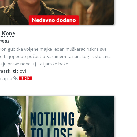
s
None
nnas
on gubitka voljene majke jedan muškarac riskira sve
o bi joj odao počast otvaranjem talijanskog restorana
aju prave none, tj. talijanske bake.
atski titlovi
edaj na
NETFLIXU