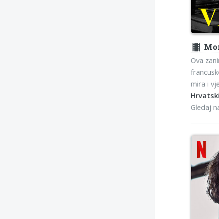
theaters
Mon
Ova zani
francusk
mira i v
Hrvatski
Gledaj 