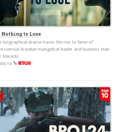
s
Nothing to Lose
s biographical drama traces the rise to fame of
troversial Brazilian evangelical leader and business titan
ir Macedo.
edaj na
NETFLIXU