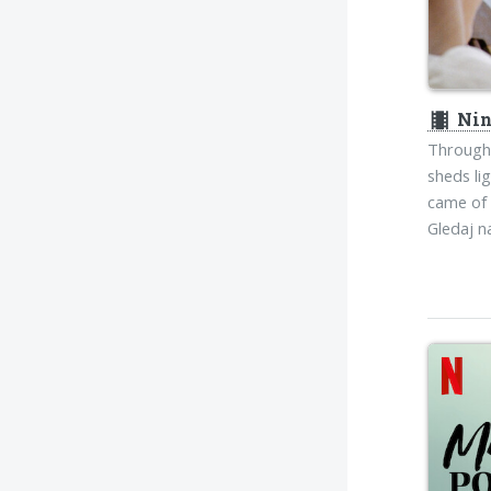
theaters
Nin
Through 
sheds li
came of 
Gledaj 