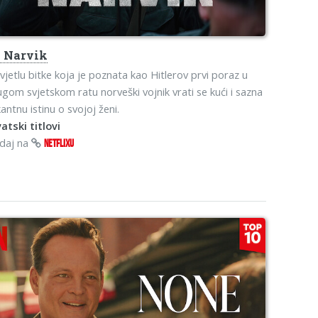
s
Narvik
vjetlu bitke koja je poznata kao Hitlerov prvi poraz u
gom svjetskom ratu norveški vojnik vrati se kući i sazna
antnu istinu o svojoj ženi.
atski titlovi
edaj na
NETFLIXU