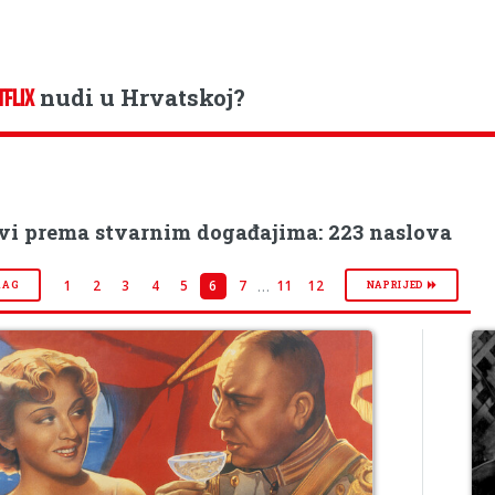
nudi u Hrvatskoj?
TFLIX
vi prema stvarnim događajima: 223 naslova
…
1
2
3
4
5
6
7
11
12
RAG
NAPRIJED