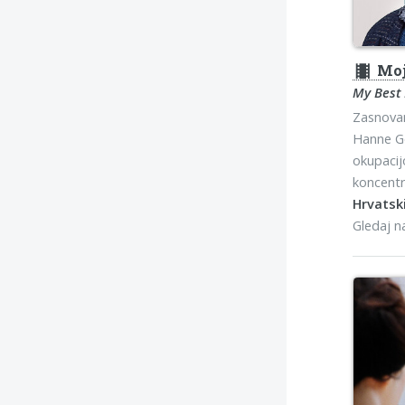
theaters
Moja
My Best
Zasnovan
Hanne G
okupaci
koncentr
Hrvatski
Gledaj 