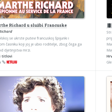
the Richard u službi Francuske
theater
Richard
Str
skoj se ukrste putevi francuskoj špijunki i
pri
m časniku koji joj je ubio roditelje, zbog čega ga
Mar
od djetinjstva mrzi.
May
 titlovi
Hrv
na
Gl
NETFLIXU