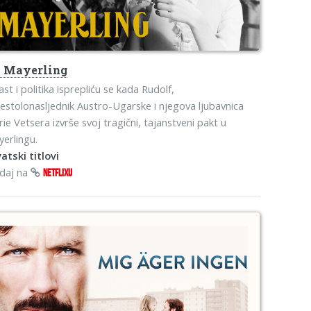
s
Mayerling
ast i politika isprepliću se kada Rudolf,
jestolonasljednik Austro-Ugarske i njegova ljubavnica
ie Vetsera izvrše svoj tragični, tajanstveni pakt u
erlingu.
atski titlovi
edaj na
NETFLIXU