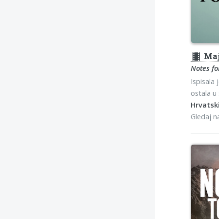
theaters
Maj
Notes fo
Ispisala 
ostala u 
Hrvatski
Gledaj 