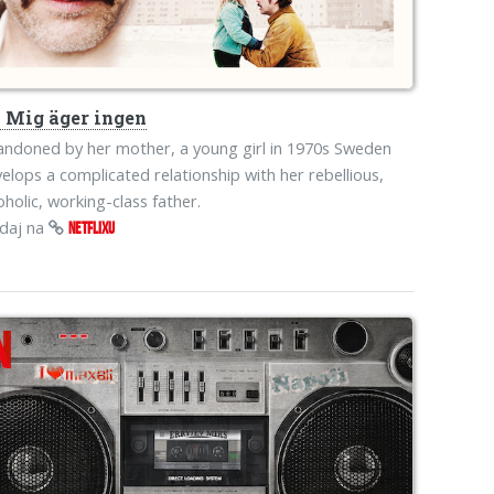
s
Mig äger ingen
ndoned by her mother, a young girl in 1970s Sweden
elops a complicated relationship with her rebellious,
oholic, working-class father.
edaj na
NETFLIXU