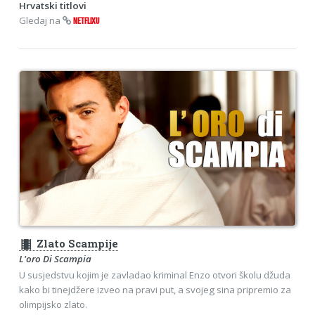
Hrvatski titlovi
Gledaj na
NETFLIXU
theaters
Zlato Scampije
L'oro Di Scampia
U susjedstvu kojim je zavladao kriminal Enzo otvori školu džuda
kako bi tinejdžere izveo na pravi put, a svojeg sina pripremio za
olimpijsko zlato.