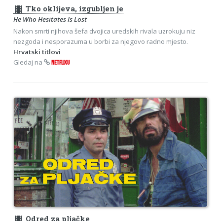
theaters
Tko oklijeva, izgubljen je
He Who Hesitates Is Lost
Nakon smrti njihova šefa dvojica uredskih rivala uzrokuju niz
nezgoda i nesporazuma u borbi za njegovo radno mjesto.
Hrvatski titlovi
Gledaj na
NETFLIXU
theaters
Odred za pljačke