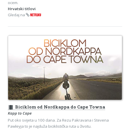
ocem.
Hrvatski titlovi
Gledaj na
NETFLIXU
theaters
Biciklom od Nordkappa do Cape Towna
Kapp to Cape
Put oko svijeta u 100 dana. Za Rezu Pakravana i Stevena
Pawleyja to je najduža biciklistička ruta u životu.