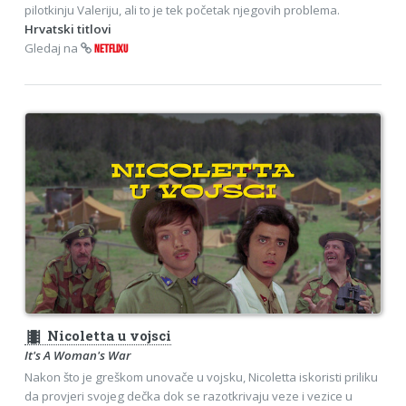
pilotkinju Valeriju, ali to je tek početak njegovih problema.
Hrvatski titlovi
Gledaj na
NETFLIXU
theaters
Nicoletta u vojsci
It's A Woman's War
Nakon što je greškom unovače u vojsku, Nicoletta iskoristi priliku
da provjeri svojeg dečka dok se razotkrivaju veze i vezice u