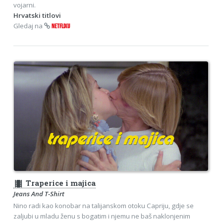
vojarni.
Hrvatski titlovi
Gledaj na
NETFLIXU
theaters
Traperice i majica
Jeans And T-Shirt
Nino radi kao konobar na talijanskom otoku Capriju, gdje se
zaljubi u mladu ženu s bogatim i njemu ne baš naklonjenim