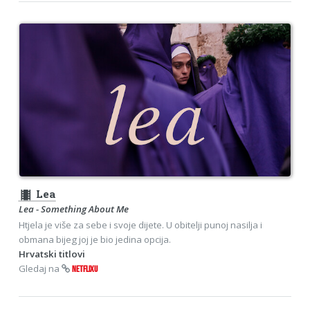
theaters
Lea
Lea - Something About Me
Htjela je više za sebe i svoje dijete. U obitelji punoj nasilja i
obmana bijeg joj je bio jedina opcija.
Hrvatski titlovi
Gledaj na
NETFLIXU