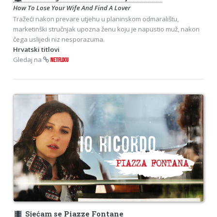
How To Lose Your Wife And Find A Lover
Tražeći nakon prevare utjehu u planinskom odmaralištu,
marketinški stručnjak upozna ženu koju je napustio muž, nakon
čega uslijedi niz nesporazuma.
Hrvatski titlovi
Gledaj na
NETFLIXU
theaters
Sjećam se Piazze Fontane