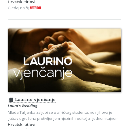
Hrvatski titlovi
Gledaj na
NETFLIXU
theaters
Laurino vjenčanje
Laura's Wedding
Mlada Talijanka zaljubi se u afričkog studenta, no njihova je
ljubav ugrožena protivljenjem njezinih roditelja i jednom tajnom.
Hrvatski titlovi