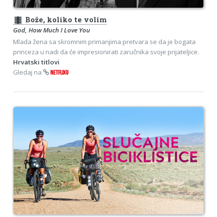
theaters
Bože, koliko te volim
God, How Much I Love You
Mlada žena sa skromnim primanjima pretvara se da je bogata
princeza u nadi da će impresionirati zaručnika svoje prijateljice.
Hrvatski titlovi
Gledaj na
NETFLIXU