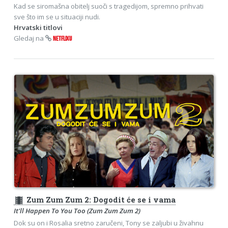
Kad se siromašna obitelj suoči s tragedijom, spremno prihvati
sve što im se u situaciji nudi.
Hrvatski titlovi
Gledaj na
NETFLIXU
theaters
Zum Zum Zum 2: Dogodit će se i vama
It'll Happen To You Too (Zum Zum Zum 2)
Dok su on i Rosalia sretno zaručeni, Tony se zaljubi u živahnu