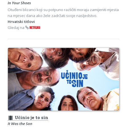
In Your Shoes
Otuđeni blizanci koji su potpuno različiti moraju zamijeniti mjesta
na mjesec dana ako žele zadržati svoje nasljedstvo.
Hrvatski titlovi
Gledaj na
NETFLIXU
theaters
Učinio je to sin
It Was the Son