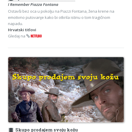
I Remember Piazza Fontana
Ostavši bez oca u pokolju na Piazzi Fontana, žena krene na
emotivno putovanje kako bi otkrila istinu o tom tragičnom
napadu.
Hrvatski titlovi
Gledaj na
NETFLIXU
theaters
Skupo prodajem svoju kožu