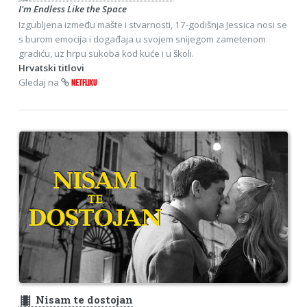
I'm Endless Like the Space
Izgubljena između mašte i stvarnosti, 17-godišnja Jessica nosi se
s burom emocija i događaja u svojem snijegom zametenom
gradiću, uz hrpu sukoba kod kuće i u školi.
Hrvatski titlovi
Gledaj na
NETFLIXU
theaters
Nisam te dostojan