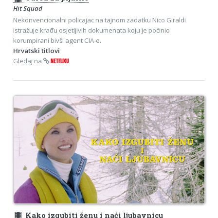
Hit Squad
Nekonvencionalni policajac na tajnom zadatku Nico Giraldi
istražuje krađu osjetljivih dokumenata koju je počinio
korumpirani bivši agent CIA-e.
Hrvatski titlovi
Gledaj na
NETFLIXU
theaters
Kako izgubiti ženu i naći ljubavnicu