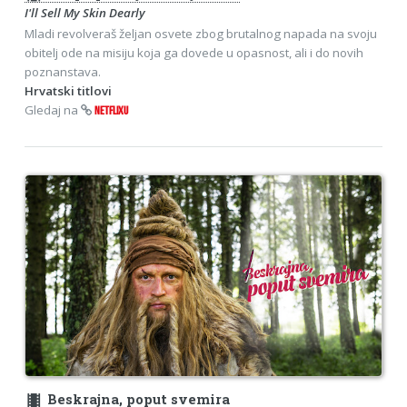
I'll Sell My Skin Dearly
Mladi revolveraš željan osvete zbog brutalnog napada na svoju
obitelj ode na misiju koja ga dovede u opasnost, ali i do novih
poznanstava.
Hrvatski titlovi
Gledaj na
NETFLIXU
theaters
Beskrajna, poput svemira