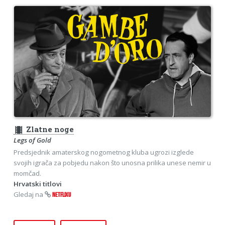
theaters
Zlatne noge
Legs of Gold
Predsjednik amaterskog nogometnog kluba ugrozi izglede
svojih igrača za pobjedu nakon što unosna prilika unese nemir u
momčad.
Hrvatski titlovi
Gledaj na
NETFLIXU