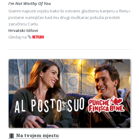
I'm Not Worthy Of You
Gianni napusti vojsku kako bi ostvario glazbenu karijeru u Rimu i
postane sumnjičav kad mu drugi muškarac pokuša preoteti
zaručnicu Carlu.
Hrvatski titlovi
Gledaj na
NETFLIXU
theaters
Na tvojem mjestu