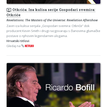
ondemand_video
Otkrića: Iza kulisa serije Gospodari svemira:
Otkriće
Revelations: The Masters of the Universe: Revelation Aftershow
Zaviri iza kulisa serijala „Gospodari svemira: Otkriće” dok
producent Kevin Smith i drugi razgovaraju s članovima glumačke
postave o njihovim legendarnim ulogama.
Hrvatski titlovi
Gledaj na
NETFLIXU