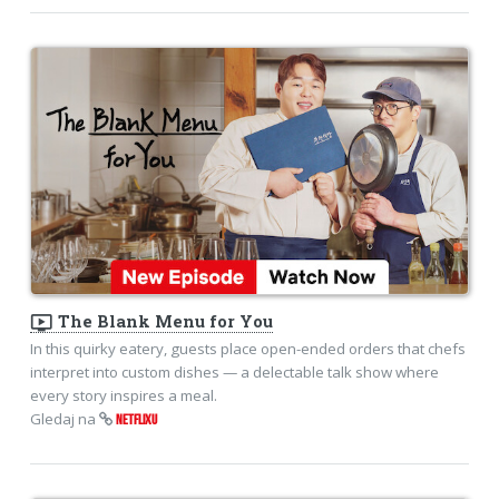
ondemand_video
The Blank Menu for You
In this quirky eatery, guests place open-ended orders that chefs
interpret into custom dishes — a delectable talk show where
every story inspires a meal.
Gledaj na
NETFLIXU