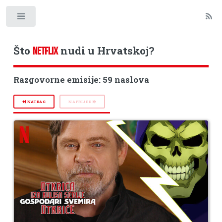
Toggle
Što
nudi u Hrvatskoj?
NETFLIX
Razgovorne emisije: 59 naslova
NATRAG
NAPRIJED