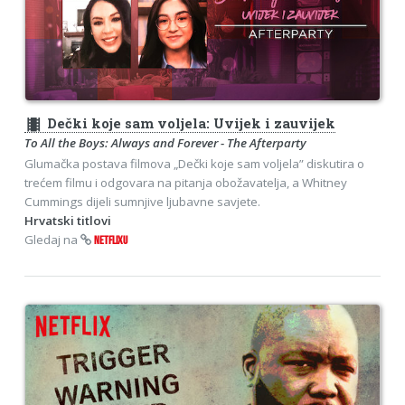
theaters
Dečki koje sam voljela: Uvijek i zauvijek
To All the Boys: Always and Forever - The Afterparty
Glumačka postava filmova „Dečki koje sam voljela” diskutira o
trećem filmu i odgovara na pitanja obožavatelja, a Whitney
Cummings dijeli sumnjive ljubavne savjete.
Hrvatski titlovi
Gledaj na
NETFLIXU