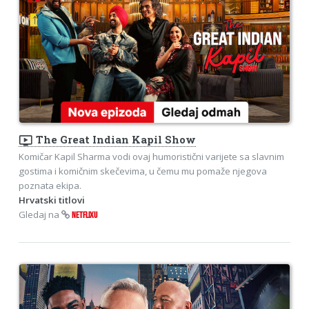
ondemand_video
The Great Indian Kapil Show
Komičar Kapil Sharma vodi ovaj humoristični varijete sa slavnim
gostima i komičnim skečevima, u čemu mu pomaže njegova
poznata ekipa.
Hrvatski titlovi
Gledaj na
NETFLIXU