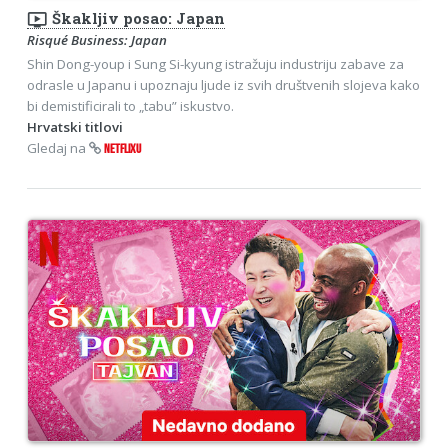
ondemand_video
Škakljiv posao: Japan
Risqué Business: Japan
Shin Dong-youp i Sung Si-kyung istražuju industriju zabave za
odrasle u Japanu i upoznaju ljude iz svih društvenih slojeva kako
bi demistificirali to „tabu” iskustvo.
Hrvatski titlovi
Gledaj na
NETFLIXU