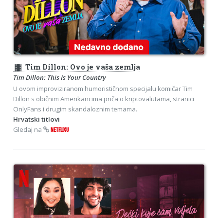
theaters
Tim Dillon: Ovo je vaša zemlja
Tim Dillon: This Is Your Country
U ovom improviziranom humorističnom specijalu komičar Tim
Dillon s običnim Amerikancima priča o kriptovalutama, stranici
OnlyFans i drugim skandaloznim temama.
Hrvatski titlovi
Gledaj na
NETFLIXU