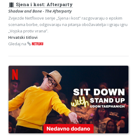
theaters
Sjena i kost: Afterparty
Shadow and Bone - The Afterparty
Zvijezde Netflixove serije „Sjena i kost” razgovaraju o epskim
scenama borbe, odgovaraju na pitanja obožavatelja i igraju igru
„Vojska protiv vrana”.
Hrvatski titlovi
Gledaj na
NETFLIXU