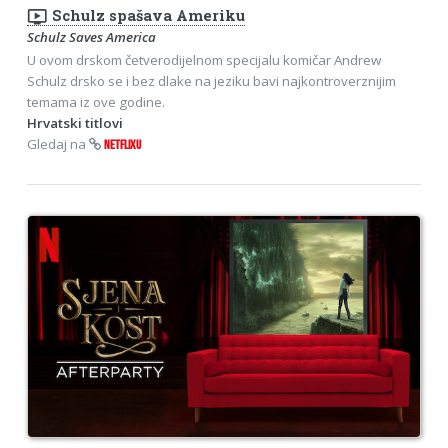
ondemand_video
Schulz spašava Ameriku
Schulz Saves America
U ovom drskom četverodijelnom specijalu komičar Andrew
Schulz drsko se i bez dlake na jeziku bavi najkontroverznijim
temama iz ove godine.
Hrvatski titlovi
Gledaj na
NETFLIXU