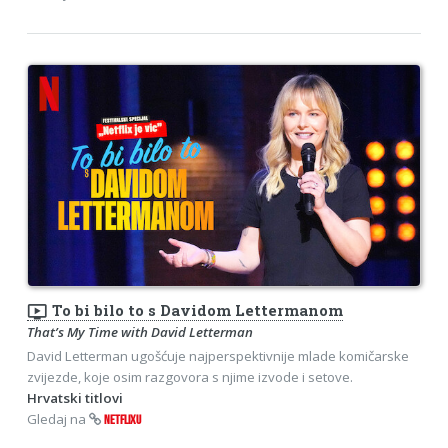
ondemand_video
To bi bilo to s Davidom Lettermanom
That’s My Time with David Letterman
David Letterman ugošćuje najperspektivnije mlade komičarske
zvijezde, koje osim razgovora s njime izvode i setove.
Hrvatski titlovi
Gledaj na
NETFLIXU