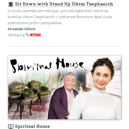
theaters
Sit Down with Stand Up Udom Taephanich
U ovom zanimljivom intervjuu, poznati tajlandski stand-up
komičar Udom Taephanich s Yuthanom Boonorm dijeli svoje
jedinstvene priče i perspektive.
Hrvatski titlovi
Gledaj na
NETFLIXU
ondemand_video
Spiritual House