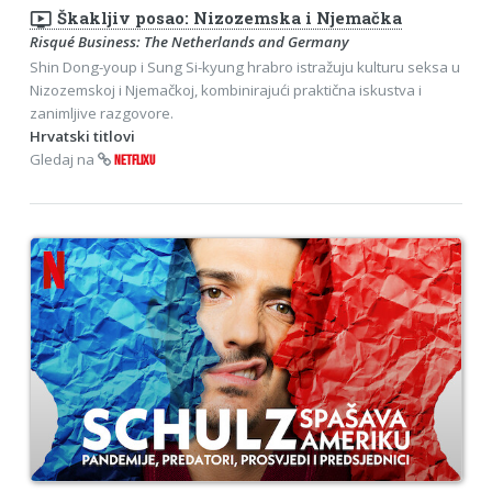
ondemand_video
Škakljiv posao: Nizozemska i Njemačka
Risqué Business: The Netherlands and Germany
Shin Dong-youp i Sung Si-kyung hrabro istražuju kulturu seksa u
Nizozemskoj i Njemačkoj, kombinirajući praktična iskustva i
zanimljive razgovore.
Hrvatski titlovi
Gledaj na
NETFLIXU