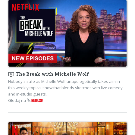
ondemand_video
The Break with Michelle Wolf
Nobody's safe as Michelle Wolf unapologetically takes aim in
this weekly topical show that blends sketches with live comedy
and in-studio guests.
Gledaj na
NETFLIXU