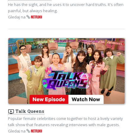
He has the sight, and he uses it to uncover hard truths. It's often
painful, but always healing.
Gledaj na
NETFLIXU
ondemand_video
Talk Queens
Popular female celebrities come together to host a lively variety
talk show that features revealing interviews with male guests.
Gledaj na
NETFLIXU