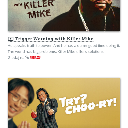
ondemand_video
Trigger Warning with Killer Mike
He speaks truth to power. And he has a damn good time doing it.
The world has big problems. Killer Mike offers solutions.
Gledaj na
NETFLIXU