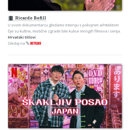
theaters
Ricardo Bofill
U ovom dokumentarcu gledamo intervju s pokojnim arhitektom
čije su kultne, mistične zgrade bile kulise mnogih filmova i serija.
Hrvatski titlovi
Gledaj na
NETFLIXU