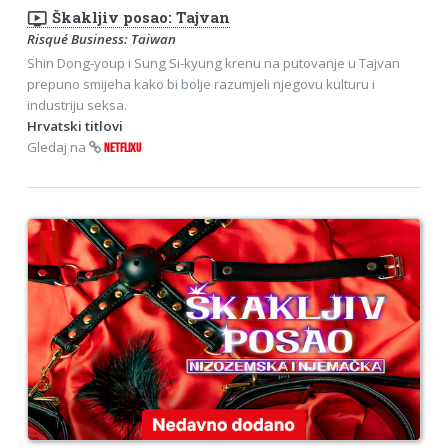
ondemand_video
Škakljiv posao: Tajvan
Risqué Business: Taiwan
Shin Dong-youp i Sung Si-kyung krenu na putovanje u Tajvan
prepuno smijeha kako bi bolje razumjeli njegovu kulturu i
industriju seksa.
Hrvatski titlovi
Gledaj na
NETFLIXU