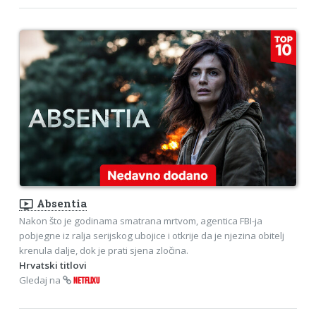
ondemand_video
Absentia
Nakon što je godinama smatrana mrtvom, agentica FBI-ja
pobjegne iz ralja serijskog ubojice i otkrije da je njezina obitelj
krenula dalje, dok je prati sjena zločina.
Hrvatski titlovi
Gledaj na
NETFLIXU