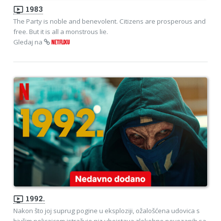
ondemand_video
1983
The Party is noble and benevolent. Citizens are prosperous and
free. But it is all a monstrous lie.
Gledaj na
NETFLIXU
ondemand_video
1992.
Nakon što joj suprug pogine u eksploziji, ožalošćena udovica s
bivšim policajcem istražuje niz ubojstava zlokobno povezanih sa