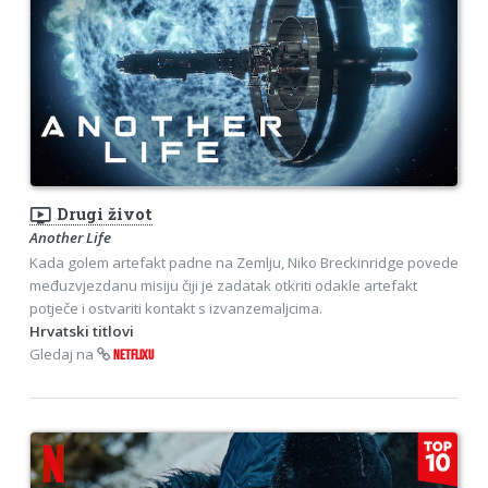
ondemand_video
Drugi život
Another Life
Kada golem artefakt padne na Zemlju, Niko Breckinridge povede
međuzvjezdanu misiju čiji je zadatak otkriti odakle artefakt
potječe i ostvariti kontakt s izvanzemaljcima.
Hrvatski titlovi
Gledaj na
NETFLIXU