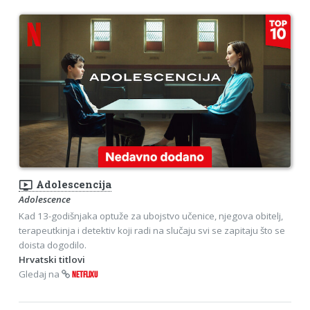
ondemand_video
Adolescencija
Adolescence
Kad 13-godišnjaka optuže za ubojstvo učenice, njegova obitelj,
terapeutkinja i detektiv koji radi na slučaju svi se zapitaju što se
doista dogodilo.
Hrvatski titlovi
Gledaj na
NETFLIXU