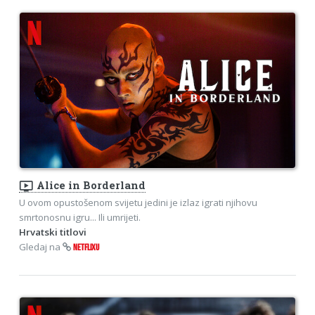
ondemand_video
Alice in Borderland
U ovom opustošenom svijetu jedini je izlaz igrati njihovu
smrtonosnu igru... Ili umrijeti.
Hrvatski titlovi
Gledaj na
NETFLIXU