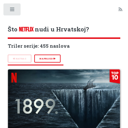
Toggle
Što
nudi u Hrvatskoj?
NETFLIX
Triler serije: 455 naslova
NATRAG
NAPRIJED