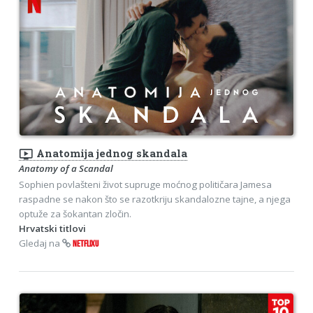
ondemand_video
Anatomija jednog skandala
Anatomy of a Scandal
Sophien povlašteni život supruge moćnog političara Jamesa
raspadne se nakon što se razotkriju skandalozne tajne, a njega
optuže za šokantan zločin.
Hrvatski titlovi
Gledaj na
NETFLIXU