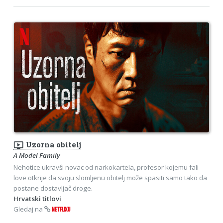
ondemand_video
Uzorna obitelj
A Model Family
Nehotice ukravši novac od narkokartela, profesor kojemu fali
love otkrije da svoju slomljenu obitelj može spasiti samo tako da
postane dostavljač droge.
Hrvatski titlovi
Gledaj na
NETFLIXU