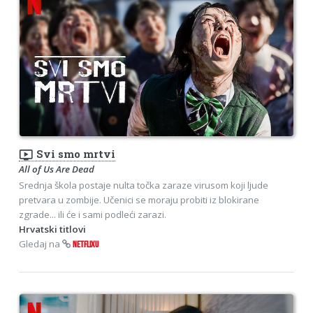
ondemand_video
Svi smo mrtvi
All of Us Are Dead
Srednja škola postaje nulta točka zaraze virusom koji ljude
pretvara u zombije. Učenici se moraju probiti iz blokirane
zgrade... ili će i sami podleći zarazi.
Hrvatski titlovi
Gledaj na
NETFLIXU