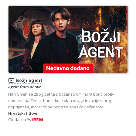
ondemand_video
Božji agent
Agent from Above
Han Chieh se zbog pakta s božanstvom mora boriti protiv
demona na Zemlji. Kad otkrije plan druge invazije starog
neprijatelja, morat će se boriti za spas čovječanstva.
Hrvatski titlovi
Gledaj na
NETFLIXU