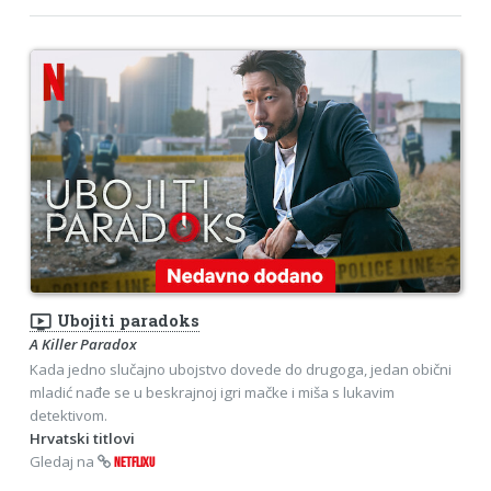
ondemand_video
Ubojiti paradoks
A Killer Paradox
Kada jedno slučajno ubojstvo dovede do drugoga, jedan obični
mladić nađe se u beskrajnoj igri mačke i miša s lukavim
detektivom.
Hrvatski titlovi
Gledaj na
NETFLIXU