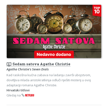
ondemand_video
Sedam satova Agathe Christie
Agatha Christie's Seven Dials
Kad raskošna kućna zabava na ladanju završi ubojstvom,
dovitljiva mlada aristokratkinja odluči riješiti misterij u ovoj
adaptaciji romana Agathe Christie.
Hrvatski titlovi
Gledaj na
NETFLIXU