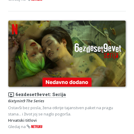
ondemand_video
6ezdeset9evet: Serija
6ixtynin9 The Series
Ostavši bez posla, žena otkrije tajanstven paket na pragu
stana... i život joj se naglo pogorša.
Hrvatski titlovi
Gledaj na
NETFLIXU