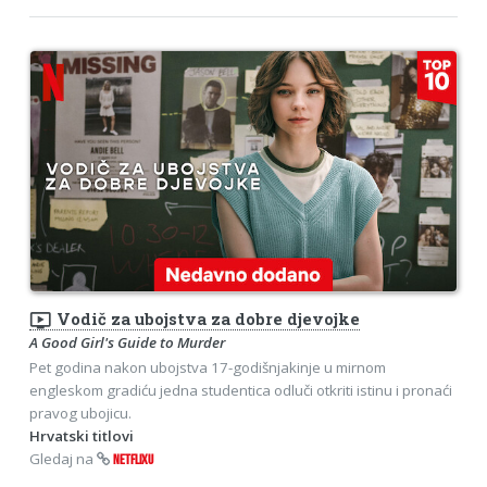
ondemand_video
Vodič za ubojstva za dobre djevojke
A Good Girl's Guide to Murder
Pet godina nakon ubojstva 17-godišnjakinje u mirnom
engleskom gradiću jedna studentica odluči otkriti istinu i pronaći
pravog ubojicu.
Hrvatski titlovi
Gledaj na
NETFLIXU