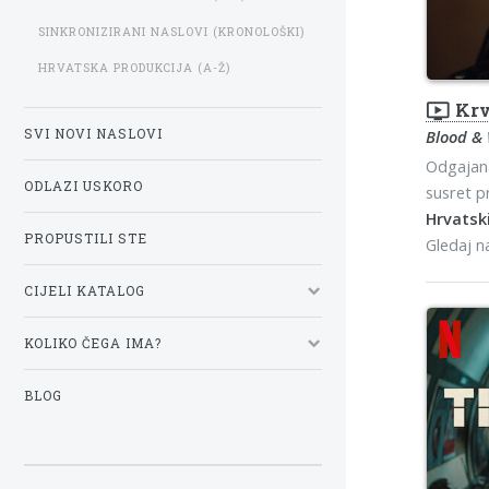
SINKRONIZIRANI NASLOVI (KRONOLOŠKI)
HRVATSKA PRODUKCIJA (A-Ž)
ondemand_video
Krv
SVI NOVI NASLOVI
Blood &
Odgajana
ODLAZI USKORO
susret p
Hrvatski
PROPUSTILI STE
Gledaj 
CIJELI KATALOG
KOLIKO ČEGA IMA?
BLOG