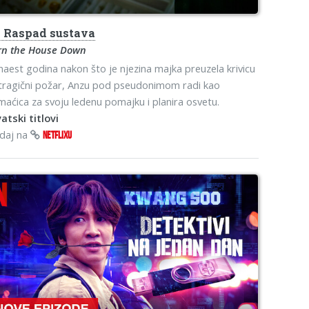
o
Raspad sustava
rn the House Down
naest godina nakon što je njezina majka preuzela krivicu
tragični požar, Anzu pod pseudonimom radi kao
aćica za svoju ledenu pomajku i planira osvetu.
atski titlovi
edaj na
NETFLIXU