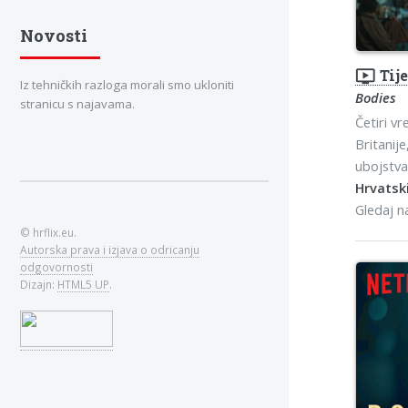
Novosti
ondemand_video
Tije
Iz tehničkih razloga morali smo ukloniti
Bodies
stranicu s najavama.
Četiri v
Britanije
ubojstva 
Hrvatski
Gledaj 
© hrflix.eu.
Autorska prava i izjava o odricanju
odgovornosti
Dizajn:
HTML5 UP
.