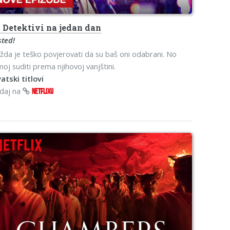
o
Detektivi na jedan dan
sted!
da je teško povjerovati da su baš oni odabrani. No
oj suditi prema njihovoj vanjštini.
atski titlovi
edaj na
NETFLIXU