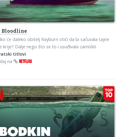
o
Bloodline
iko će daleko obitelj Rayburn otići da bi sačuvala tajne
e krije? Dalje nego što se to i usuđivala zamisliti.
atski titlovi
edaj na
NETFLIXU