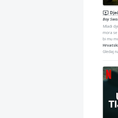
ondemand_video
Dje
Boy Swa
Mladi dj
mora se 
bi mu mog
Hrvatski
Gledaj 