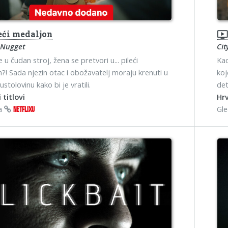
eći medaljon
ondemand_vide
 Nugget
Cit
u čudan stroj, žena se pretvori u... pileći
Kad
?! Sada njezin otac i obožavatelj moraju krenuti u
koj
stolovinu kako bi je vratili.
det
 titlovi
Hrv
na
Gl
NETFLIXU