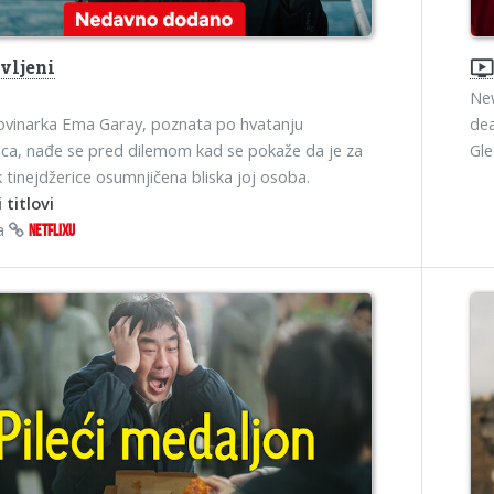
vljeni
ondemand_vide
New
ovinarka Ema Garay, poznata po hvatanju
dea
aca, nađe se pred dilemom kad se pokaže da je za
Gl
 tinejdžerice osumnjičena bliska joj osoba.
 titlovi
na
NETFLIXU