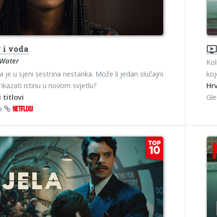
 i voda
ondemand_vide
 Water
Kol
 je u sjeni sestrina nestanka. Može li jedan slučajni
koj
rikazati istinu u novom svjetlu?
Hrv
 titlovi
Gl
na
NETFLIXU