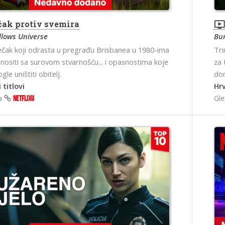
čak protiv svemira
ondemand_vide
llows Universe
Bu
ečak koji odrasta u pregrađu Brisbanea u 1980-ima
Tri
nositi sa surovom stvarnošću... i opasnostima koje
za 
le uništiti obitelj.
dom
 titlovi
Hrv
na
Gl
NETFLIXU