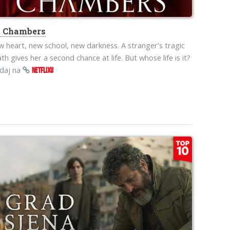
o
Chambers
 heart, new school, new darkness. A stranger's tragic
th gives her a second chance at life. But whose life is it?
edaj na
NETFLIXU