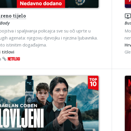
reno tijelo
ondemand_vide
 Body
Bu
ojstva i spaljivanja policajca sve su oči uprte u
Mož
ugih agenata: njegovu djevojku i njezina ljubavnika.
nem
o istinitim događajima.
Hrv
 titlovi
Gl
na
NETFLIXU