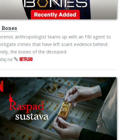
o
Bones
orensic anthropologist teams up with an FBI agent to
estigate crimes that have left scant evidence behind:
ely, the bones of the deceased.
edaj na
NETFLIXU