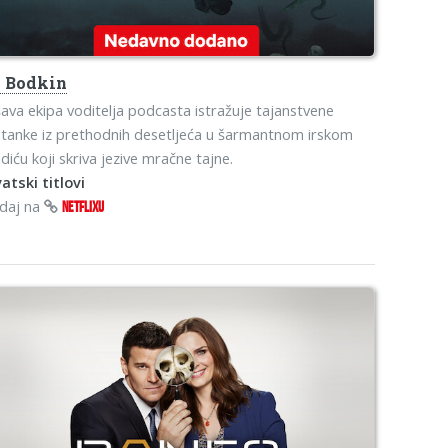
o
Bodkin
ava ekipa voditelja podcasta istražuje tajanstvene
tanke iz prethodnih desetljeća u šarmantnom irskom
diću koji skriva jezive mračne tajne.
atski titlovi
edaj na
NETFLIXU