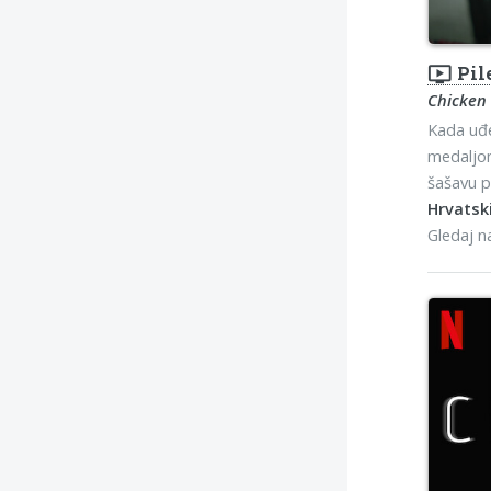
ondemand_video
Pil
Chicken
Kada uđe 
medaljon
šašavu pu
Hrvatski
Gledaj 