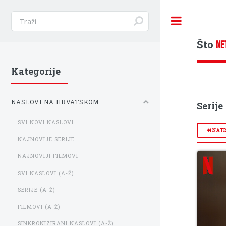
Toggle
Što
NE
Kategorije
NASLOVI NA HRVATSKOM
Serije
SVI NOVI NASLOVI
NAT
NAJNOVIJE SERIJE
NAJNOVIJI FILMOVI
SVI NASLOVI (A-Ž)
SERIJE (A-Ž)
FILMOVI (A-Ž)
SINKRONIZIRANI NASLOVI (A-Ž)