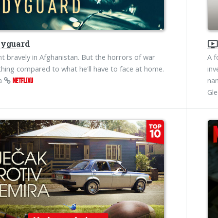
yguard
ondemand_vide
t bravely in Afghanistan. But the horrors of war
A f
hing compared to what he'll have to face at home.
inv
na
nam
NETFLIXU
Gl