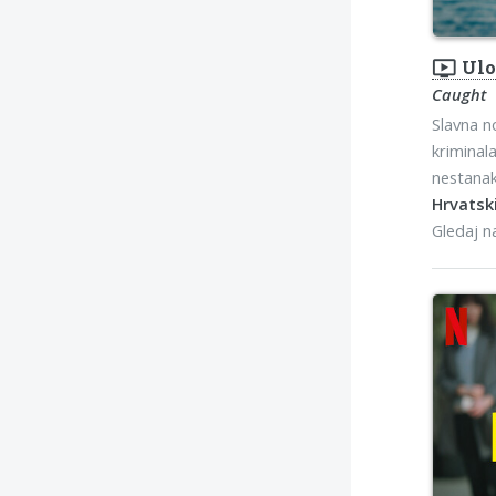
ondemand_video
Ulo
Caught
Slavna n
kriminal
nestanak
Hrvatski
Gledaj 