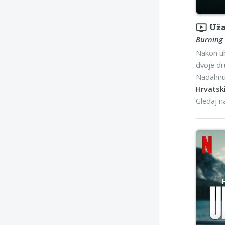
ondemand_video
Uža
Burning
Nakon ub
dvoje dr
Nadahnut
Hrvatski
Gledaj 