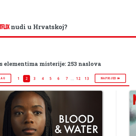
nudi u Hrvatskoj?
TFLIX
 s elementima misterije: 253 naslova
…
1
2
3
4
5
6
7
12
13
RAG
NAPRIJED