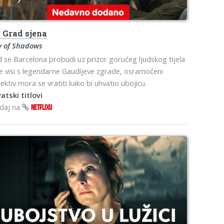
o
Grad sjena
y of Shadows
 se Barcelona probudi uz prizor gorućeg ljudskog tijela
e visi s legendarne Gaudíjeve zgrade, osramoćeni
ektiv mora se vratiti kako bi uhvatio ubojicu.
atski titlovi
edaj na
NETFLIXU