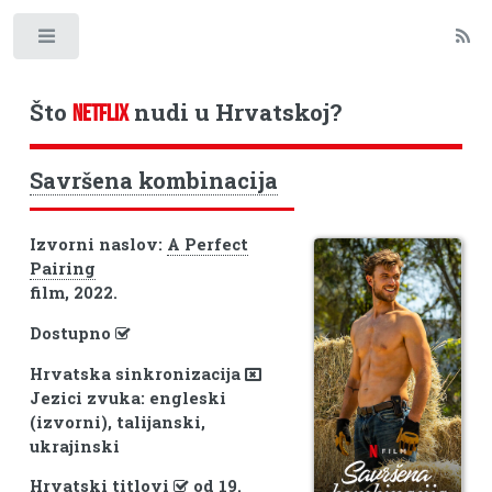
Toggle
Što
nudi u Hrvatskoj?
NETFLIX
Savršena kombinacija
Izvorni naslov:
A Perfect
Pairing
film, 2022.
Dostupno
Hrvatska sinkronizacija
Jezici zvuka: engleski
(izvorni), talijanski,
ukrajinski
Hrvatski titlovi
od 19.