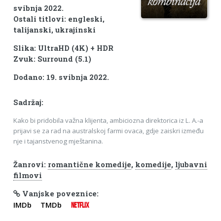
svibnja 2022.
Ostali titlovi: engleski,
talijanski, ukrajinski
Slika: UltraHD (4K) + HDR
Zvuk: Surround (5.1)
Dodano: 19. svibnja 2022.
Sadržaj:
Kako bi pridobila važna klijenta, ambiciozna direktorica iz L. A.-a
prijavi se za rad na australskoj farmi ovaca, gdje zaiskri između
nje i tajanstvenog mještanina.
Žanrovi:
romantične komedije
,
komedije
,
ljubavni
filmovi
Vanjske poveznice:
IMDb
TMDb
NETFLIX