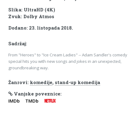
Slika: UltraHD (4K)
Zvuk: Dolby Atmos
Dodano: 23. listopada 2018.
Sadržaj:
From "Heroes" to "Ice Cream Ladies" -- Adam Sandler's comedy
special hits you with new songs and jokes in an unexpected,
groundbreaking way.
Žanrovi:
komedije
,
stand-up komedija
Vanjske poveznice:
IMDb
TMDb
NETFLIX