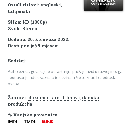
Ostali titlovi: engleski,
talijanski
Slika: HD (1080p)
Zvuk: Stereo
Dodano: 20. kolovoza 2022.
Dostupno još 9 mjeseci.
Sadržaj:
Psiholozi razgovaraju o odrastanju, pružaju uvid u razvoj mozga
i ponašanje adolescenata te otkrivaju što to znači biti odrasla
osoba.
Žanrovi:
dokumentarni filmovi
,
danska
produkcija
Vanjske poveznice:
IMDb
TMDb
NETFLIX