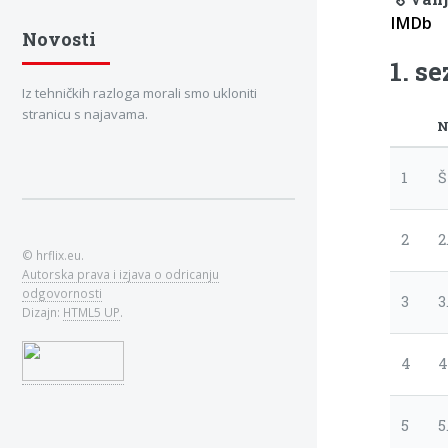
IMDb
Novosti
1. s
Iz tehničkih razloga morali smo ukloniti
stranicu s najavama.
N
1
Š
2
2
© hrflix.eu.
Autorska prava i izjava o odricanju
odgovornosti
3
3
Dizajn:
HTML5 UP
.
4
4
5
5