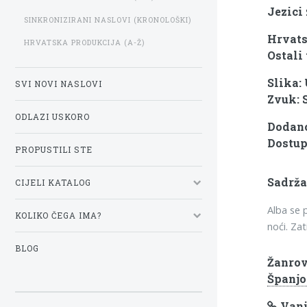
Jezici
SINKRONIZIRANI NASLOVI (KRONOLOŠKI)
Hrvats
HRVATSKA PRODUKCIJA (A-Ž)
Ostali 
Slika:
SVI NOVI NASLOVI
Zvuk: 
ODLAZI USKORO
Dodano
Dostup
PROPUSTILI STE
Sadrža
CIJELI KATALOG
Alba se p
KOLIKO ČEGA IMA?
noći. Zat
BLOG
Žanrov
Španjo
Vanj