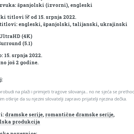
 zvuka: španjolski (izvorni), engleski
ki titlovi
od 15. srpnja 2022.
titlovi: engleski, španjolski, talijanski, ukrajinski
 UltraHD (4K)
Surround (5.1)
: 15. srpnja 2022.
no još 2 godine.
j:
robudi na plaži i primijeti tragove silovanja... no ne sjeća se pretho
im otkrije da su njezini silovatelji zapravo prijatelji njezina dečka.
i:
dramske serije
,
romantične dramske serije
,
lska produkcija
ske poveznice: