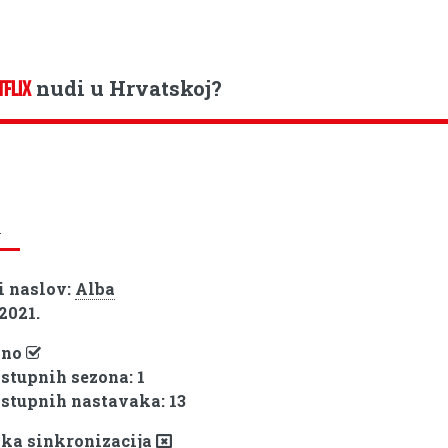
nudi u Hrvatskoj?
TFLIX
a
i naslov:
Alba
 2021.
pno
ostupnih sezona: 1
ostupnih nastavaka: 13
ka sinkronizacija