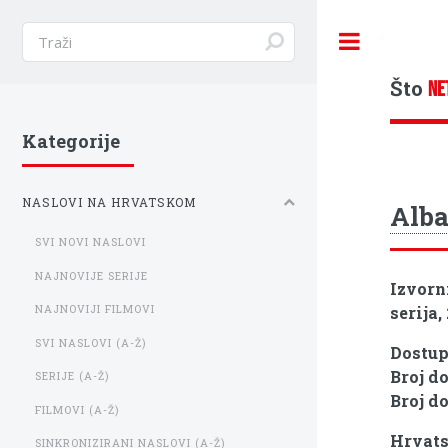
Toggle
Što
NE
Kategorije
NASLOVI NA HRVATSKOM
Alb
SVI NOVI NASLOVI
NAJNOVIJE SERIJE
Izvorn
serija,
NAJNOVIJI FILMOVI
SVI NASLOVI (A-Ž)
Dostu
Broj d
SERIJE (A-Ž)
Broj d
FILMOVI (A-Ž)
Hrvats
SINKRONIZIRANI NASLOVI (A-Ž)