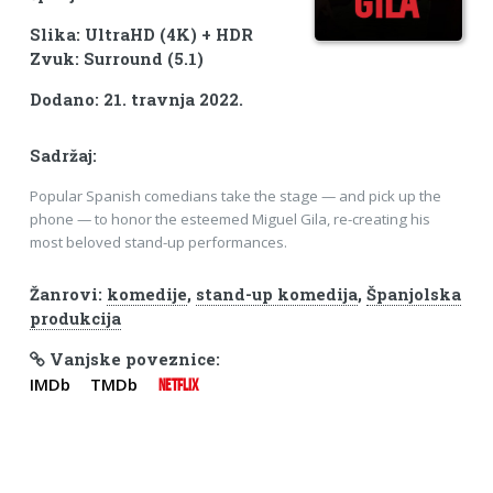
Slika: UltraHD (4K) + HDR
Zvuk: Surround (5.1)
Dodano: 21. travnja 2022.
Sadržaj:
Popular Spanish comedians take the stage — and pick up the
phone — to honor the esteemed Miguel Gila, re-creating his
most beloved stand-up performances.
Žanrovi:
komedije
,
stand-up komedija
,
Španjolska
produkcija
Vanjske poveznice:
IMDb
TMDb
NETFLIX