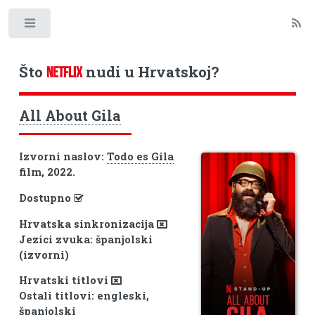
Toggle
Što
nudi u Hrvatskoj?
NETFLIX
All About Gila
Izvorni naslov:
Todo es Gila
film, 2022.
Dostupno
Hrvatska sinkronizacija
Jezici zvuka: španjolski
(izvorni)
Hrvatski titlovi
Ostali titlovi: engleski,
španjolski