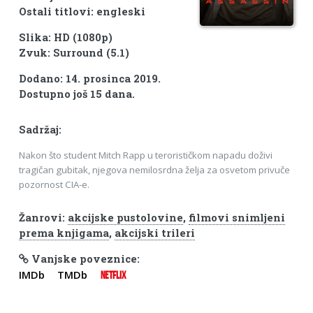
Ostali titlovi: engleski
Slika: HD (1080p)
Zvuk: Surround (5.1)
Dodano: 14. prosinca 2019.
Dostupno još 15 dana.
Sadržaj:
Nakon što student Mitch Rapp u terorističkom napadu doživi
tragičan gubitak, njegova nemilosrdna želja za osvetom privuče
pozornost CIA-e.
Žanrovi:
akcijske pustolovine
,
filmovi snimljeni
prema knjigama
,
akcijski trileri
Vanjske poveznice:
IMDb
TMDb
NETFLIX