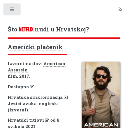
Toggle
Što
nudi u Hrvatskoj?
NETFLIX
Američki plaćenik
Izvorni naslov:
American
Assassin
film, 2017.
Dostupno
Hrvatska sinkronizacija
Jezici zvuka: engleski
(izvorni)
Hrvatski titlovi
od 8.
svibnja 2021.