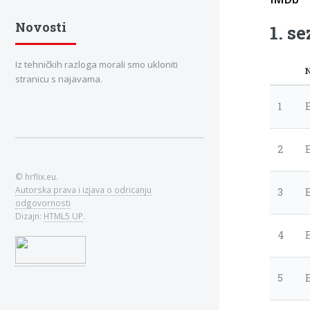
Novosti
1. s
Iz tehničkih razloga morali smo ukloniti
stranicu s najavama.
1
2
© hrflix.eu.
Autorska prava i izjava o odricanju
3
odgovornosti
Dizajn:
HTML5 UP
.
4
5