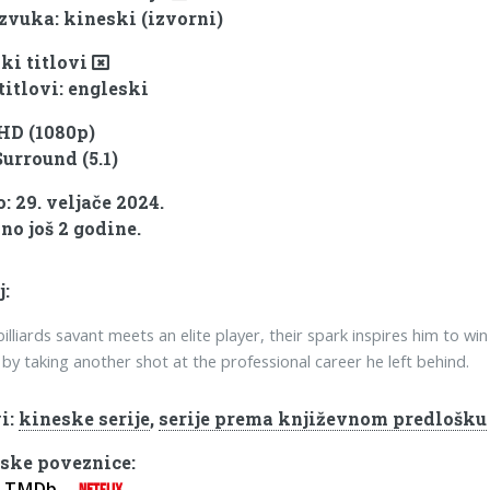
 zvuka: kineski (izvorni)
ki titlovi
titlovi: engleski
 HD (1080p)
Surround (5.1)
: 29. veljače 2024.
no još 2 godine.
j:
illiards savant meets an elite player, their spark inspires him to win
 by taking another shot at the professional career he left behind.
i:
kineske serije
,
serije prema književnom predlošku
ske poveznice:
TMDb
NETFLIX