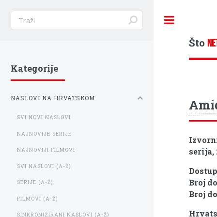
Toggle
Što
NE
Kategorije
NASLOVI NA HRVATSKOM
Amid
SVI NOVI NASLOVI
NAJNOVIJE SERIJE
Izvorn
serija,
NAJNOVIJI FILMOVI
SVI NASLOVI (A-Ž)
Dostu
Broj d
SERIJE (A-Ž)
Broj d
FILMOVI (A-Ž)
Hrvats
SINKRONIZIRANI NASLOVI (A-Ž)