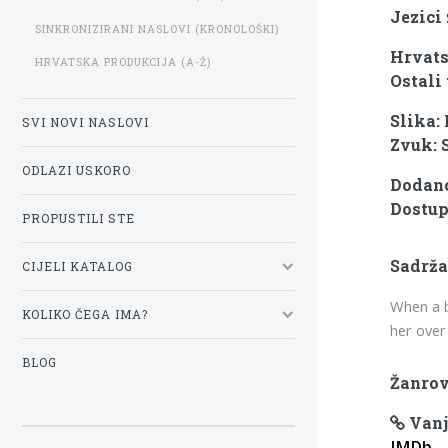
Jezici
SINKRONIZIRANI NASLOVI (KRONOLOŠKI)
Hrvats
HRVATSKA PRODUKCIJA (A-Ž)
Ostali 
Slika:
SVI NOVI NASLOVI
Zvuk: 
ODLAZI USKORO
Dodano
Dostup
PROPUSTILI STE
Sadrža
CIJELI KATALOG
When a b
KOLIKO ČEGA IMA?
her over
BLOG
Žanrov
Vanj
IMDb