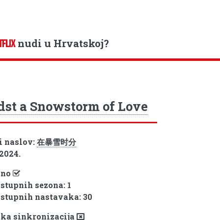
nudi u Hrvatskoj?
TFLIX
st a Snowstorm of Love
i naslov:
在暴雪时分
 2024.
pno
ostupnih sezona: 1
ostupnih nastavaka: 30
ka sinkronizacija