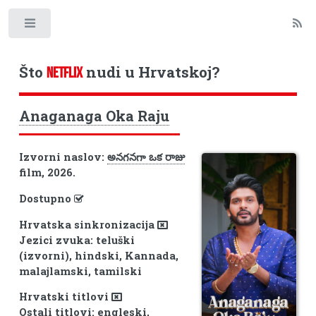
Toggle
Što
nudi u Hrvatskoj?
NETFLIX
Anaganaga Oka Raju
Izvorni naslov:
అనగనగా ఒక రాజు
film, 2026.
Dostupno
Hrvatska sinkronizacija
Jezici zvuka: teluški
(izvorni), hindski, Kannada,
malajlamski, tamilski
Hrvatski titlovi
Ostali titlovi: engleski,