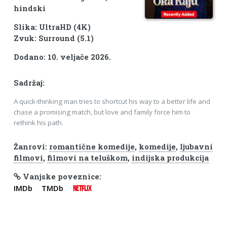
hindski
Slika: UltraHD (4K)
Zvuk: Surround (5.1)
Dodano: 10. veljače 2026.
Sadržaj:
A quick-thinking man tries to shortcut his way to a better life and
chase a promising match, but love and family force him to
rethink his path.
Žanrovi:
romantične komedije
,
komedije
,
ljubavni
filmovi
,
filmovi na teluškom
,
indijska produkcija
Vanjske poveznice:
IMDb
TMDb
NETFLIX