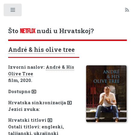
Toggle
Što
nudi u Hrvatskoj?
NETFLIX
André & his olive tree
Izvorni naslov:
André & His
Olive Tree
film, 2020.
Dostupno
Hrvatska sinkronizacija
Jezici zvuka:
Hrvatski titlovi
Ostali titlovi: engleski,
talijanski, ukrajinski