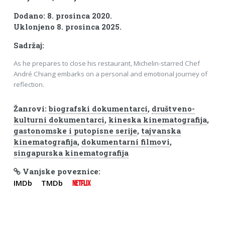
Dodano: 8. prosinca 2020.
Uklonjeno 8. prosinca 2025.
Sadržaj:
As he prepares to close his restaurant, Michelin-starred Chef
André Chiang embarks on a personal and emotional journey of
reflection.
Žanrovi:
biografski dokumentarci
,
društveno-
kulturni dokumentarci
,
kineska kinematografija
,
gastonomske i putopisne serije
,
tajvanska
kinematografija
,
dokumentarni filmovi
,
singapurska kinematografija
Vanjske poveznice:
IMDb
TMDb
NETFLIX