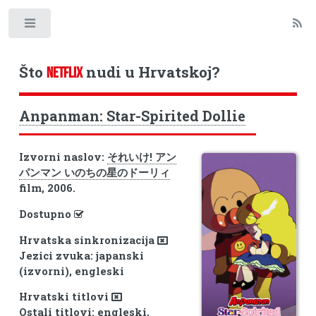
Toggle
Što
nudi u Hrvatskoj?
NETFLIX
Anpanman: Star-Spirited Dollie
Izvorni naslov:
それいけ! アン
パンマン いのちの星のドーリィ
film, 2006.
Dostupno
Hrvatska sinkronizacija
Jezici zvuka: japanski
(izvorni), engleski
Hrvatski titlovi
Ostali titlovi: engleski,