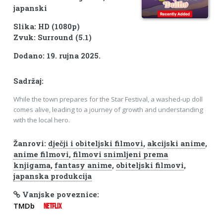
japanski
Slika: HD (1080p)
Zvuk: Surround (5.1)
Dodano: 19. rujna 2025.
Sadržaj:
While the town prepares for the Star Festival, a washed-up doll
comes alive, leading to a journey of growth and understanding
with the local hero.
Žanrovi:
dječji i obiteljski filmovi
,
akcijski anime
,
anime filmovi
,
filmovi snimljeni prema
knjigama
,
fantasy anime
,
obiteljski filmovi
,
japanska produkcija
Vanjske poveznice:
TMDb
NETFLIX