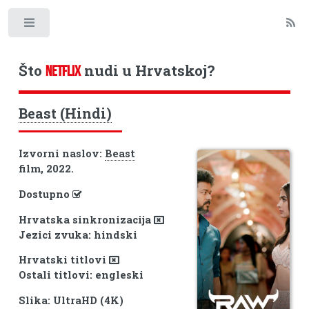
Toggle
Što
nudi u Hrvatskoj?
NETFLIX
Beast (Hindi)
Izvorni naslov:
Beast
film, 2022.
Dostupno
Hrvatska sinkronizacija
Jezici zvuka: hindski
Hrvatski titlovi
Ostali titlovi: engleski
Slika: UltraHD (4K)