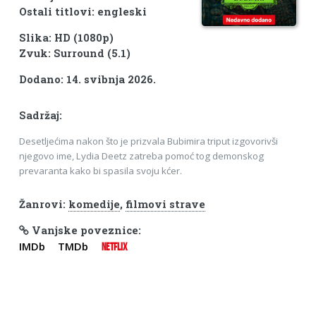
Ostali titlovi: engleski
Slika: HD (1080p)
Zvuk: Surround (5.1)
Dodano: 14. svibnja 2026.
Sadržaj:
Desetljećima nakon što je prizvala Bubimira triput izgovorivši
njegovo ime, Lydia Deetz zatreba pomoć tog demonskog
prevaranta kako bi spasila svoju kćer.
Žanrovi:
komedije
,
filmovi strave
Vanjske poveznice:
IMDb
TMDb
NETFLIX