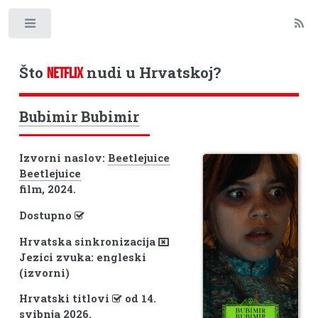
Toggle
Što
nudi u Hrvatskoj?
NETFLIX
Bubimir Bubimir
Izvorni naslov:
Beetlejuice
Beetlejuice
film, 2024.
Dostupno
Hrvatska sinkronizacija
Jezici zvuka: engleski
(izvorni)
Hrvatski titlovi
od 14.
svibnja 2026.