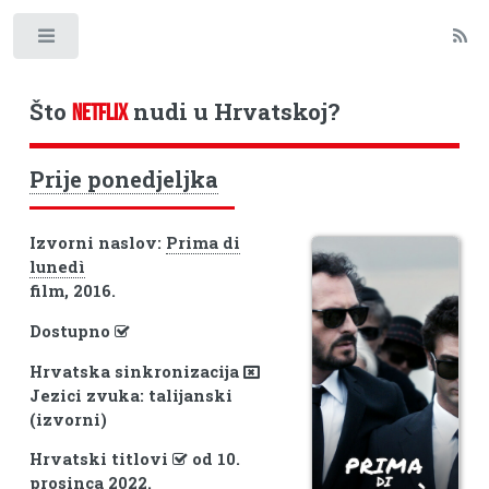
Toggle
Što
nudi u Hrvatskoj?
NETFLIX
Prije ponedjeljka
Izvorni naslov:
Prima di
lunedì
film, 2016.
Dostupno
Hrvatska sinkronizacija
Jezici zvuka: talijanski
(izvorni)
Hrvatski titlovi
od 10.
prosinca 2022.