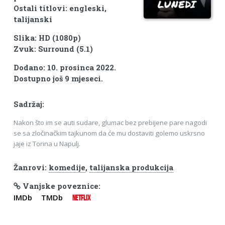
Ostali titlovi: engleski,
talijanski
Slika: HD (1080p)
Zvuk: Surround (5.1)
Dodano: 10. prosinca 2022.
Dostupno još 9 mjeseci.
Sadržaj:
Nakon što im se auti sudare, glumac bez prebijene pare nagodi
se sa zločinačkim tajkunom da će mu dostaviti golemo uskrsno
jaje iz Torina u Napulj.
Žanrovi:
komedije
,
talijanska produkcija
Vanjske poveznice:
IMDb
TMDb
NETFLIX