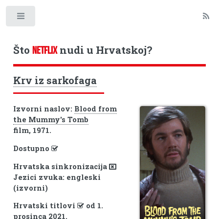
Toggle
Što
nudi u Hrvatskoj?
NETFLIX
Krv iz sarkofaga
Izvorni naslov:
Blood from
the Mummy's Tomb
film, 1971.
Dostupno
Hrvatska sinkronizacija
Jezici zvuka: engleski
(izvorni)
Hrvatski titlovi
od 1.
prosinca 2021.