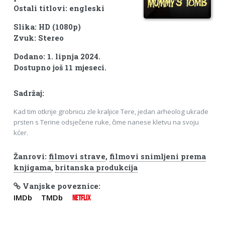
Ostali titlovi: engleski
Slika: HD (1080p)
Zvuk: Stereo
Dodano: 1. lipnja 2024.
Dostupno još 11 mjeseci.
Sadržaj:
Kad tim otkrije grobnicu zle kraljice Tere, jedan arheolog ukrade
prsten s Terine odsječene ruke, čime nanese kletvu na svoju
kćer.
Žanrovi:
filmovi strave
,
filmovi snimljeni prema
knjigama
,
britanska produkcija
Vanjske poveznice:
IMDb
TMDb
NETFLIX