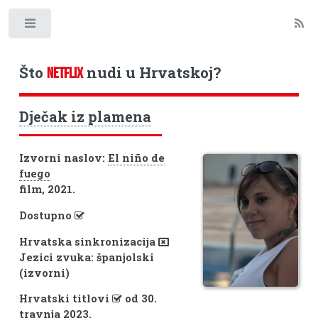
Toggle
Što
nudi u Hrvatskoj?
NETFLIX
Dječak iz plamena
Izvorni naslov:
El niño de
fuego
film, 2021.
Dostupno
Hrvatska sinkronizacija
Jezici zvuka: španjolski
(izvorni)
Hrvatski titlovi
od 30.
travnja 2023.