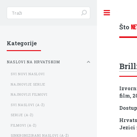
Toggle
Što
NE
Kategorije
NASLOVI NA HRVATSKOM
Bril
SVI NOVI NASLOVI
NAJNOVIJE SERIJE
Izvorn
film, 2
NAJNOVIJI FILMOVI
SVI NASLOVI (A-Ž)
Dostu
SERIJE (A-Ž)
Hrvats
FILMOVI (A-Ž)
Jezici
SINKRONIZIRANI NASLOVI (A-Ž)