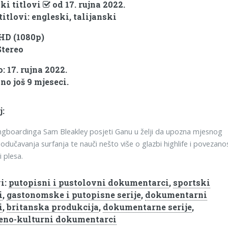
ki titlovi
od 17. rujna 2022.
titlovi: engleski, talijanski
 HD (1080p)
Stereo
 17. rujna 2022.
no još 9 mjeseci.
j:
ngboardinga Sam Bleakley posjeti Ganu u želji da upozna mjesnog
podučavanja surfanja te nauči nešto više o glazbi highlife i povezano
i plesa.
i:
putopisni i pustolovni dokumentarci
,
sportski
i
,
gastonomske i putopisne serije
,
dokumentarni
i
,
britanska produkcija
,
dokumentarne serije
,
eno-kulturni dokumentarci