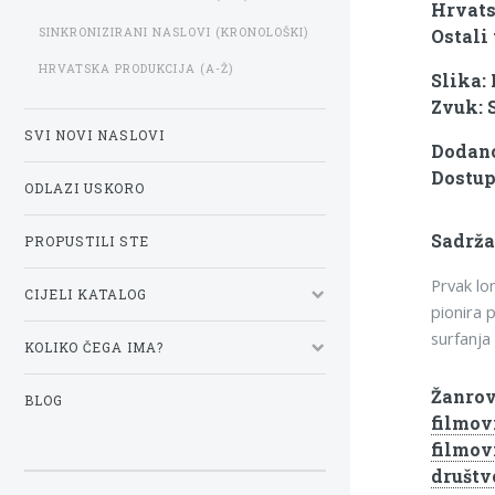
Hrvats
SINKRONIZIRANI NASLOVI (KRONOLOŠKI)
Ostali 
HRVATSKA PRODUKCIJA (A-Ž)
Slika:
Zvuk: 
SVI NOVI NASLOVI
Dodano:
Dostup
ODLAZI USKORO
Sadrža
PROPUSTILI STE
Prvak lo
CIJELI KATALOG
pionira 
surfanja 
KOLIKO ČEGA IMA?
Žanrov
BLOG
filmov
filmov
društv