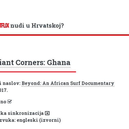
nudi u Hrvatskoj?
TFLIX
liant Corners: Ghana
i naslov:
Beyond: An African Surf Documentary
017.
pno
ka sinkronizacija
 zvuka: engleski (izvorni)