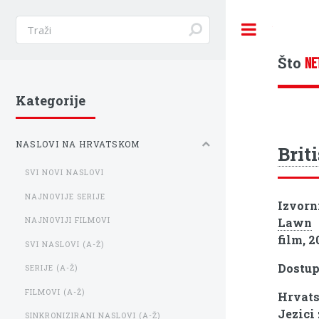
Toggle
Što
NE
Kategorije
NASLOVI NA HRVATSKOM
Brit
SVI NOVI NASLOVI
NAJNOVIJE SERIJE
Izvorn
Lawn
NAJNOVIJI FILMOVI
film, 2
SVI NASLOVI (A-Ž)
Dostu
SERIJE (A-Ž)
FILMOVI (A-Ž)
Hrvats
Jezici
SINKRONIZIRANI NASLOVI (A-Ž)