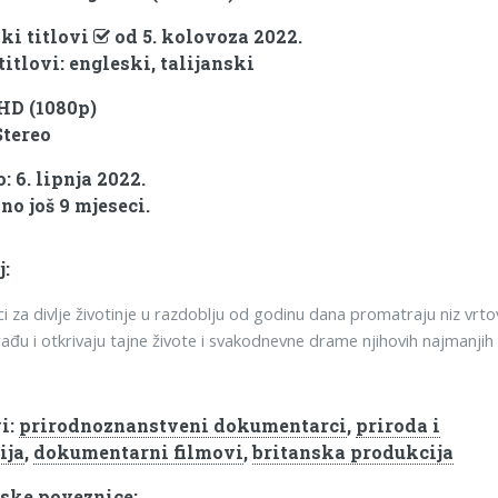
ki titlovi
od 5. kolovoza 2022.
titlovi: engleski, talijanski
 HD (1080p)
Stereo
 6. lipnja 2022.
no još 9 mjeseci.
j:
ci za divlje životinje u razdoblju od godinu dana promatraju niz vrto
ađu i otkrivaju tajne živote i svakodnevne drame njihovih najmanjih
i:
prirodnoznanstveni dokumentarci
,
priroda i
ija
,
dokumentarni filmovi
,
britanska produkcija
ske poveznice: