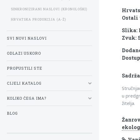
SINKRONIZIRANI NASLOVI (KRONOLOŠKI)
Hrvats
Ostali 
HRVATSKA PRODUKCIJA (A-Ž)
Slika:
Zvuk: 
SVI NOVI NASLOVI
Dodano:
ODLAZI USKORO
Dostup
PROPUSTILI STE
Sadrža
CIJELI KATALOG
Stručnja
u predgr
KOLIKO ČEGA IMA?
žitelja.
BLOG
Žanrov
ekolog
Vanj