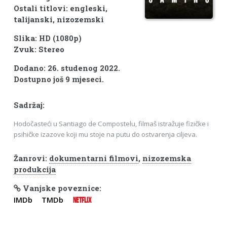
Ostali titlovi: engleski,
talijanski, nizozemski
Slika: HD (1080p)
Zvuk: Stereo
Dodano: 26. studenog 2022.
Dostupno još 9 mjeseci.
Sadržaj:
Hodočasteći u Santiago de Compostelu, filmaš istražuje fizičke i
psihičke izazove koji mu stoje na putu do ostvarenja ciljeva.
Žanrovi:
dokumentarni filmovi
,
nizozemska
produkcija
Vanjske poveznice:
IMDb
TMDb
NETFLIX