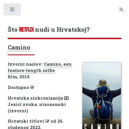
Toggle
Što
nudi u Hrvatskoj?
NETFLIX
Camino
Izvorni naslov:
Camino, een
feature-length selfie
film, 2019.
Dostupno
Hrvatska sinkronizacija
Jezici zvuka: nizozemski
(izvorni)
Hrvatski titlovi
od 26.
studenog 2022.