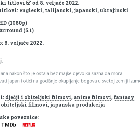
ki titlovi
od 8. veljače 2022.
titlovi: engleski, talijanski, japanski, ukrajinski
 HD (1080p)
Surround (5.1)
 8. veljače 2022.
j:
ana nakon što je ostala bez majke djevojka sazna da mora
ati Japan i otići na godišnje okupljanje bogova u svetoj zemlji Izum
i:
dječji i obiteljski filmovi
,
anime filmovi
,
fantasy
,
obiteljski filmovi
,
japanska produkcija
ske poveznice:
TMDb
NETFLIX