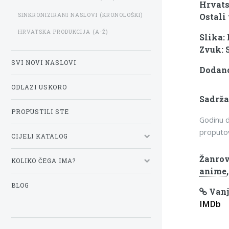
Hrvats
SINKRONIZIRANI NASLOVI (KRONOLOŠKI)
Ostali 
HRVATSKA PRODUKCIJA (A-Ž)
Slika:
Zvuk: 
SVI NOVI NASLOVI
Dodano:
ODLAZI USKORO
Sadrža
PROPUSTILI STE
Godinu d
proputov
CIJELI KATALOG
Žanrov
KOLIKO ČEGA IMA?
anime
BLOG
Vanj
IMDb