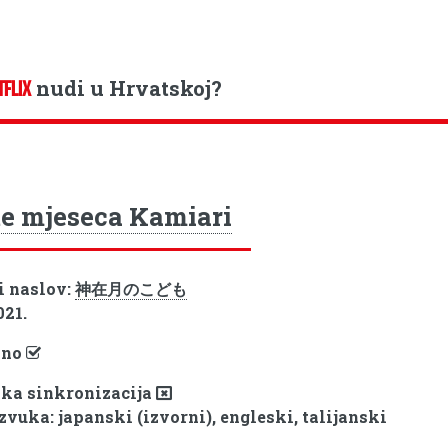
nudi u Hrvatskoj?
TFLIX
te mjeseca Kamiari
i naslov:
神在月のこども
021.
pno
ka sinkronizacija
zvuka: japanski (izvorni), engleski, talijanski