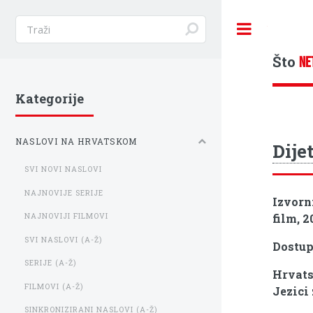
Toggle
Što
NE
Kategorije
NASLOVI NA HRVATSKOM
Dije
SVI NOVI NASLOVI
NAJNOVIJE SERIJE
Izvorn
film, 2
NAJNOVIJI FILMOVI
SVI NASLOVI (A-Ž)
Dostu
SERIJE (A-Ž)
Hrvats
FILMOVI (A-Ž)
Jezici 
SINKRONIZIRANI NASLOVI (A-Ž)