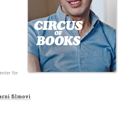
enter for
rni filmovi