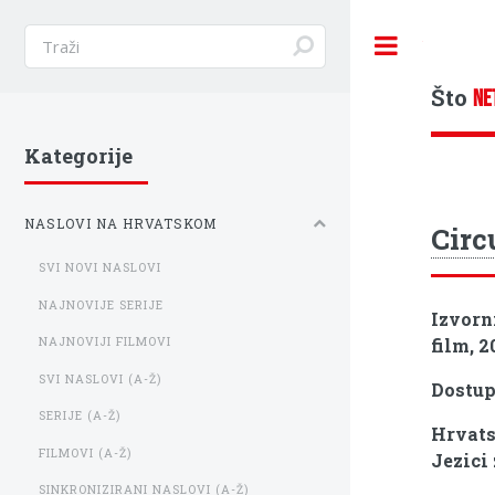
Toggle
Što
NE
Kategorije
NASLOVI NA HRVATSKOM
Circ
SVI NOVI NASLOVI
NAJNOVIJE SERIJE
Izvorn
film, 2
NAJNOVIJI FILMOVI
SVI NASLOVI (A-Ž)
Dostu
SERIJE (A-Ž)
Hrvats
FILMOVI (A-Ž)
Jezici 
SINKRONIZIRANI NASLOVI (A-Ž)