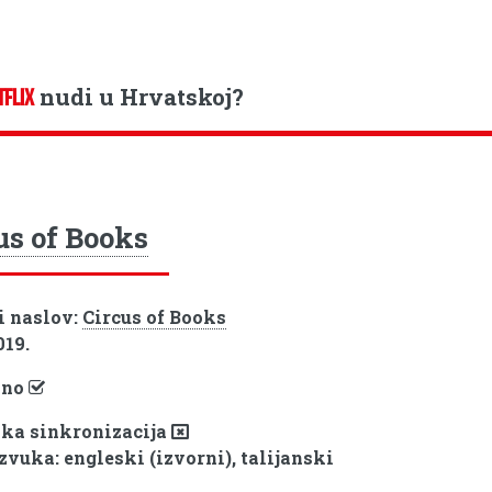
nudi u Hrvatskoj?
TFLIX
us of Books
i naslov:
Circus of Books
019.
pno
ka sinkronizacija
zvuka: engleski (izvorni), talijanski