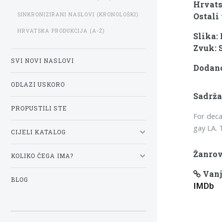
Hrvats
SINKRONIZIRANI NASLOVI (KRONOLOŠKI)
Ostali 
HRVATSKA PRODUKCIJA (A-Ž)
Slika:
Zvuk: 
SVI NOVI NASLOVI
Dodano
ODLAZI USKORO
Sadrža
PROPUSTILI STE
For deca
gay LA. 
CIJELI KATALOG
Žanrov
KOLIKO ČEGA IMA?
Vanj
BLOG
IMDb