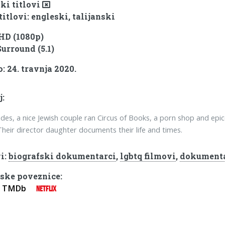
ki titlovi
titlovi: engleski, talijanski
 HD (1080p)
Surround (5.1)
: 24. travnja 2020.
j:
des, a nice Jewish couple ran Circus of Books, a porn shop and epic
Their director daughter documents their life and times.
i:
biografski dokumentarci
,
lgbtq filmovi
,
dokumenta
ske poveznice:
TMDb
NETFLIX