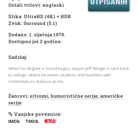
Ostali titlovi: engleski
Slika: UltraHD (4K) + HDR
Zvuk: Surround (5.1)
Dodano: 1. siječnja 1970.
Dostupno još 2 godine.
Sadržaj:
When his degree is found bogus, lawyer Jeff Winger is sent back
to college, where he meets students and teachers with
credentials as dubious as his.
Žanrovi:
sitcomi
,
humoristične serije
,
američke
serije
Vanjske poveznice:
IMDb
TMDb
NETFLIX