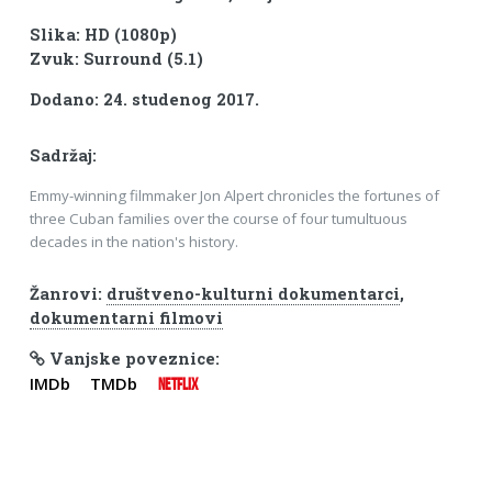
Slika: HD (1080p)
Zvuk: Surround (5.1)
Dodano: 24. studenog 2017.
Sadržaj:
Emmy-winning filmmaker Jon Alpert chronicles the fortunes of
three Cuban families over the course of four tumultuous
decades in the nation's history.
Žanrovi:
društveno-kulturni dokumentarci
,
dokumentarni filmovi
Vanjske poveznice:
IMDb
TMDb
NETFLIX