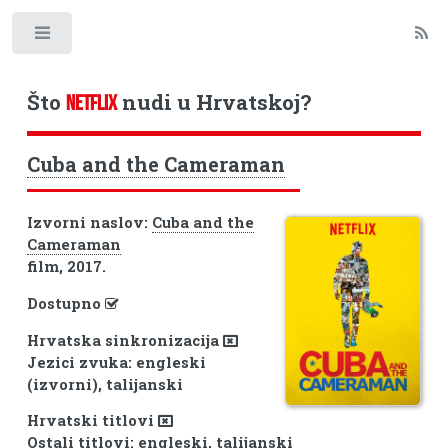
Toggle
Što
nudi u Hrvatskoj?
NETFLIX
Cuba and the Cameraman
Izvorni naslov:
Cuba and the
Cameraman
film, 2017.
Dostupno
Hrvatska sinkronizacija
Jezici zvuka: engleski
(izvorni), talijanski
Hrvatski titlovi
Ostali titlovi: engleski, talijanski