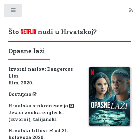
Toggle
Što
nudi u Hrvatskoj?
NETFLIX
Opasne laži
Izvorni naslov:
Dangerous
Lies
film, 2020.
Dostupno
Hrvatska sinkronizacija
Jezici zvuka: engleski
(izvorni), talijanski
Hrvatski titlovi
od 21.
kolovoza 2020.