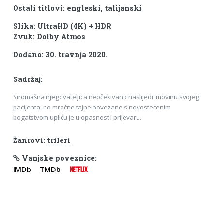
Ostali titlovi: engleski, talijanski
Slika: UltraHD (4K) + HDR
Zvuk: Dolby Atmos
Dodano: 30. travnja 2020.
Sadržaj:
Siromašna njegovateljica neočekivano naslijedi imovinu svojeg
pacijenta, no mračne tajne povezane s novostečenim
bogatstvom upliću je u opasnost i prijevaru.
Žanrovi:
trileri
Vanjske poveznice:
IMDb
TMDb
NETFLIX