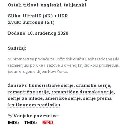
Ostali titlovi: engleski, talijanski
Slika: UltraHD (4K) + HDR
Zvuk: Surround (5.1)
Dodano: 10. studenog 2020.
Sadržaj:
Suprotnosti se privlače za Božić dok cinični Dash i radosna Lily
razmjenjuju poruke i izazove u crvenoj knjižici koju prosljeđuju
jedan drugome diljem New Yorka.
Žanrovi:
humoristične serije
,
dramske serije
,
romantične serije
,
romantične dramske serije
,
serije za mlade
,
američke serije
,
serije prema
književnom predlošku
Vanjske poveznice:
IMDb
TMDb
NETFLIX