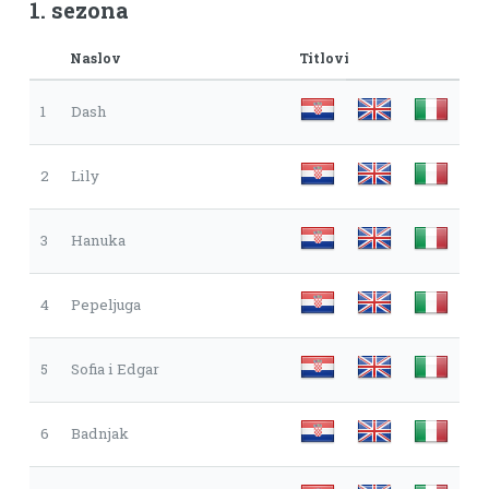
1. sezona
Naslov
Titlovi
1
Dash
2
Lily
3
Hanuka
4
Pepeljuga
5
Sofia i Edgar
6
Badnjak